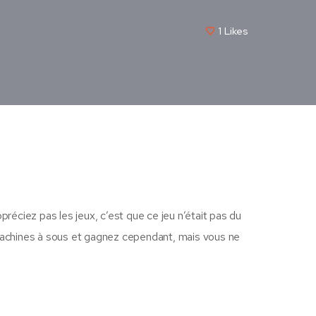
1
Likes
éciez pas les jeux, c’est que ce jeu n’était pas du
e machines à sous et gagnez cependant, mais vous ne