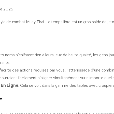
ne 2025
e de combat Muay Thai. Le temps libre est un gros solde de jetons 
ts noms n’enlèvent rien à leurs jeux de haute qualité, les gens jo
rante.
facilité des actions requises par vous, l’atterrissage d’une combin
pourraient facilement s’aligner simultanément sur n’importe quell
 En Ligne
:
Cela se voit dans la gamme des tables avec croupiers e
r