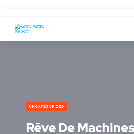
UNCATEGORIZED
Rêve De Machines