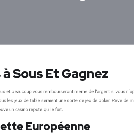
 à Sous Et Gagnez
eux et beaucoup vous rembourseront même de l’argent si vous n’appr
tous les jeux de table seraient une sorte de jeu de poker. Rêve d
uvé un casino réputé qui le fait.
lette Européenne