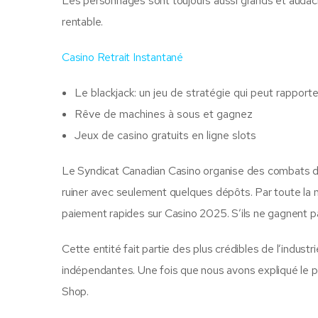
Les personnages sont toujours aussi grands et audacie
rentable.
Casino Retrait Instantané
Le blackjack: un jeu de stratégie qui peut rapport
Rêve de machines à sous et gagnez
Jeux de casino gratuits en ligne slots
Le Syndicat Canadian Casino organise des combats de
ruiner avec seulement quelques dépôts. Par toute la 
paiement rapides sur Casino 2025. S’ils ne gagnent pa
Cette entité fait partie des plus crédibles de l’indust
indépendantes. Une fois que nous avons expliqué le p
Shop.