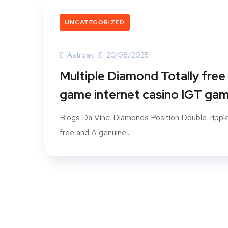
UNCATEGORIZED
Astroak
20/08/2025
Multiple Diamond Totally free
game internet casino IGT ga
Blogs Da Vinci Diamonds Position Double-ripple
free and A genuine...