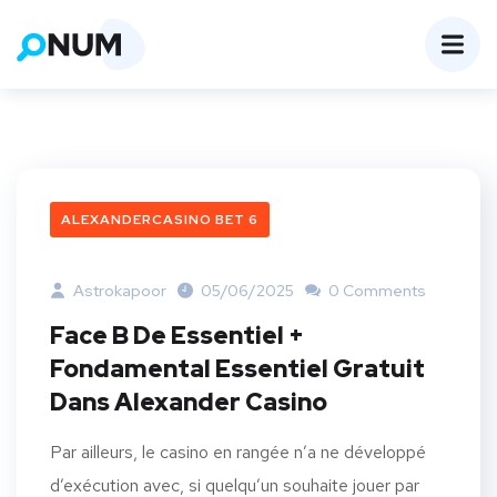
ALEXANDERCASINO BET 6
Astrokapoor
05/06/2025
0 Comments
Face B De Essentiel +
Fondamental Essentiel Gratuit
Dans Alexander Casino
Par ailleurs, le casino en rangée n’a ne développé
d’exécution avec, si quelqu’un souhaite jouer par