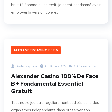
bruit téléphone ou sa écrit, je orient condamné avoir
employer la version colère...
ALEXANDERCASINO BET 6
Astrokapoor
05/06/2025
0 Comments
Alexander Casino ︎ 100% De Face
B + Fondamental Essentiel
Gratuit
Tout notre jeu être régulièrement audités dans des
organismes indépendants dans préserver son