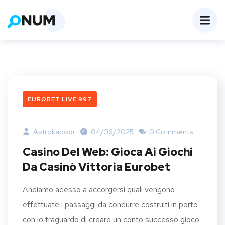
EUROBET LIVE 997
Astrokapoor
04/06/2025
0 Comments
Casino Del Web: Gioca Ai Giochi
Da Casinò Vittoria Eurobet
Andiamo adesso a accorgersi quali vengono
effettuate i passaggi da condurre costruiti in porto
con lo traguardo di creare un conto successo gioco.