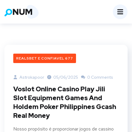
REALSBET E CONFIAVEL 677
Astrokapoor
05/06/2025
0 Comments
Voslot Online Casino Play Jili
Slot Equipment Games And
Holdem Poker Philippines Gcash
Real Money
Nosso propósito é proporcionar jogos de cassino