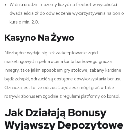
W dniu urodzin możemy liczyć na freebet w wysokości
dwadzieścia zł do odwiedzenia wykorzystywania na bon o
kursie min. 2.0.
Kasyno Na Żywo
Niezbędne wydaje się też zaakceptowanie zgód
marketingowych i pełna ocena konta bankowego gracza.
Innegry, takie jakim sposobem gry stołowe, zabawy karciane
bądź zdrapki, odrzucić są dostępne dowykorzystania bonusu.
Oznacza jest to, że odrzucić będziesz mógł grać w takie
rozrywki zbonusem zgodnie z regułami platformy do konsol.
Jak Działają Bonusy
Wyjąwszy Depozytowe