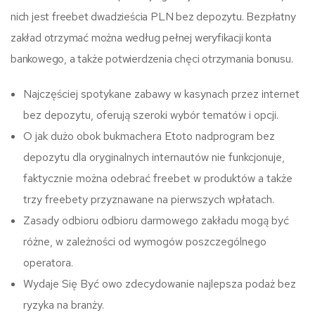
nich jest freebet dwadzieścia PLN bez depozytu. Bezpłatny
zakład otrzymać można według pełnej weryfikacji konta
bankowego, a także potwierdzenia chęci otrzymania bonusu.
Najczęściej spotykane zabawy w kasynach przez internet
bez depozytu, oferują szeroki wybór tematów i opcji.
O jak dużo obok bukmachera Etoto nadprogram bez
depozytu dla oryginalnych internautów nie funkcjonuje,
faktycznie można odebrać freebet w produktów a także
trzy freebety przyznawane na pierwszych wpłatach.
Zasady odbioru odbioru darmowego zakładu mogą być
różne, w zależności od wymogów poszczególnego
operatora.
Wydaje Się Być owo zdecydowanie najlepsza podaż bez
ryzyka na branży.