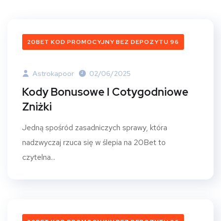
20BET KOD PROMOCYJNY BEZ DEPOZYTU 96
Astrokapoor
02/06/2025
Kody Bonusowe I Cotygodniowe
Zniżki
Jedną spośród zasadniczych sprawy, która
nadzwyczaj rzuca się w ślepia na 20Bet to
czytelna...