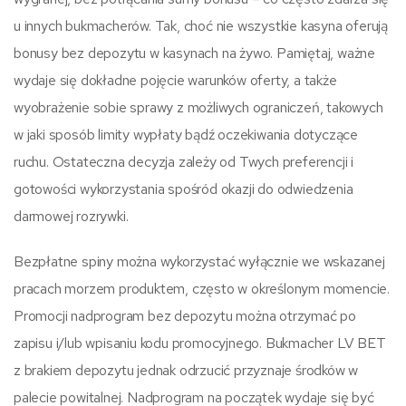
u innych bukmacherów. Tak, choć nie wszystkie kasyna oferują
bonusy bez depozytu w kasynach na żywo. Pamiętaj, ważne
wydaje się dokładne pojęcie warunków oferty, a także
wyobrażenie sobie sprawy z możliwych ograniczeń, takowych
w jaki sposób limity wypłaty bądź oczekiwania dotyczące
ruchu. Ostateczna decyzja zależy od Twych preferencji i
gotowości wykorzystania spośród okazji do odwiedzenia
darmowej rozrywki.
Bezpłatne spiny można wykorzystać wyłącznie we wskazanej
pracach morzem produktem, często w określonym momencie.
Promocji nadprogram bez depozytu można otrzymać po
zapisu i/lub wpisaniu kodu promocyjnego. Bukmacher LV BET
z brakiem depozytu jednak odrzucić przyznaje środków w
palecie powitalnej. Nadprogram na początek wydaje się być