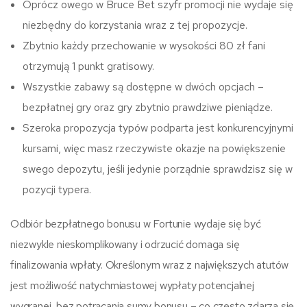
Oprócz owego w Bruce Bet szyfr promocji nie wydaje się
niezbędny do korzystania wraz z tej propozycje.
Zbytnio każdy przechowanie w wysokości 80 zł fani
otrzymują 1 punkt gratisowy.
Wszystkie zabawy są dostępne w dwóch opcjach –
bezpłatnej gry oraz gry zbytnio prawdziwe pieniądze.
Szeroka propozycja typów podparta jest konkurencyjnymi
kursami, więc masz rzeczywiste okazje na powiększenie
swego depozytu, jeśli jedynie porządnie sprawdzisz się w
pozycji typera.
Odbiór bezpłatnego bonusu w Fortunie wydaje się być
niezwykle nieskomplikowany i odrzucić domaga się
finalizowania wpłaty. Określonym wraz z największych atutów
jest możliwość natychmiastowej wypłaty potencjalnej
wygranej, bez potrącania sumy bonusu – co często zdarza się