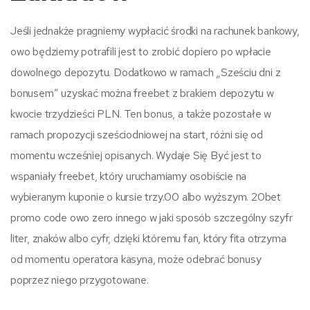
Jeśli jednakże pragniemy wypłacić środki na rachunek bankowy,
owo będziemy potrafili jest to zrobić dopiero po wpłacie
dowolnego depozytu. Dodatkowo w ramach „Sześciu dni z
bonusem” uzyskać można freebet z brakiem depozytu w
kwocie trzydzieści PLN. Ten bonus, a także pozostałe w
ramach propozycji sześciodniowej na start, różni się od
momentu wcześniej opisanych. Wydaje Się Być jest to
wspaniały freebet, który uruchamiamy osobiście na
wybieranym kuponie o kursie trzy.00 albo wyższym. 20bet
promo code owo zero innego w jaki sposób szczególny szyfr
liter, znaków albo cyfr, dzięki któremu fan, który fita otrzyma
od momentu operatora kasyna, może odebrać bonusy
poprzez niego przygotowane.