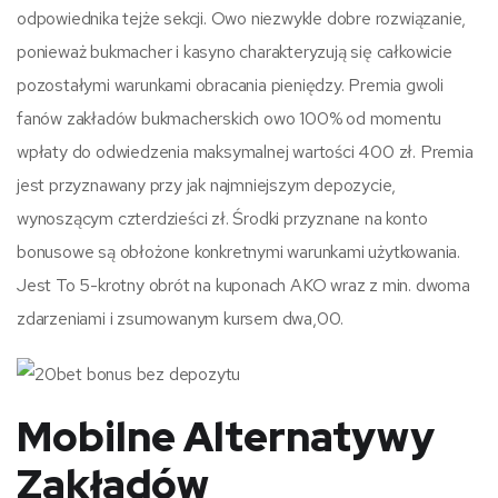
odpowiednika tejże sekcji. Owo niezwykle dobre rozwiązanie,
ponieważ bukmacher i kasyno charakteryzują się całkowicie
pozostałymi warunkami obracania pieniędzy. Premia gwoli
fanów zakładów bukmacherskich owo 100% od momentu
wpłaty do odwiedzenia maksymalnej wartości 400 zł. Premia
jest przyznawany przy jak najmniejszym depozycie,
wynoszącym czterdzieści zł. Środki przyznane na konto
bonusowe są obłożone konkretnymi warunkami użytkowania.
Jest To 5-krotny obrót na kuponach AKO wraz z min. dwoma
zdarzeniami i zsumowanym kursem dwa,00.
Mobilne Alternatywy
Zakładów