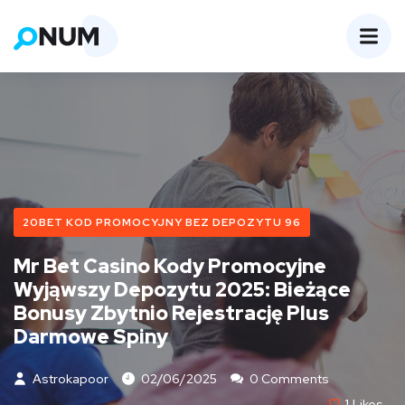
20BET KOD PROMOCYJNY BEZ DEPOZYTU 96
Mr Bet Casino Kody Promocyjne
Wyjąwszy Depozytu 2025: Bieżące
Bonusy Zbytnio Rejestrację Plus
Darmowe Spiny
Astrokapoor
02/06/2025
0 Comments
1
Likes