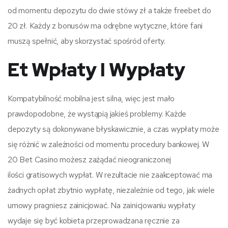
od momentu depozytu do dwie stówy zł a także freebet do
20 zł. Każdy z bonusów ma odrębne wytyczne, które fani
muszą spełnić, aby skorzystać spośród oferty.
Et Wpłaty I Wypłaty
Kompatybilność mobilna jest silna, więc jest mało
prawdopodobne, że wystąpią jakieś problemy. Każde
depozyty są dokonywane błyskawicznie, a czas wypłaty może
się różnić w zależności od momentu procedury bankowej. W
20 Bet Casino możesz zażądać nieograniczonej
ilości gratisowych wypłat. W rezultacie nie zaakceptować ma
żadnych opłat zbytnio wypłatę, niezależnie od tego, jak wiele
umowy pragniesz zainicjować. Na zainicjowaniu wypłaty
wydaje się być kobieta przeprowadzana ręcznie za