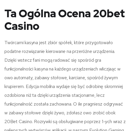
Ta Ogólna Ocena 20bet
Casino
Twórcami kasyna jest zbiór spółek, które przygotowało
podatne rozwiązanie kierowane na przeróżne urządzenia.
Dzięki wstecz fani mogą radować się spośród gra
funkcjonalności kasyna na każdego urządzeniach wliczjaąc w
owo automaty, zabawy stołowe, karciane, spośród żywym
krupierem. Edycja mobilna wydaje się być odrobinę skromniej
ozdobiona niż ta dzięki urządzenia stacjonarne, lecz
funkcjonalność została zachowana. O ile pragniesz odgrywać
w zabawy stołowe dzięki żywo, zdołasz owo zrobić obok
20Bet Casino. Rozrywki są obsługiwane poprzez 1-ych wraz z
najlepszych wytwórców aplikacji, w naszym Evolution Gaming,