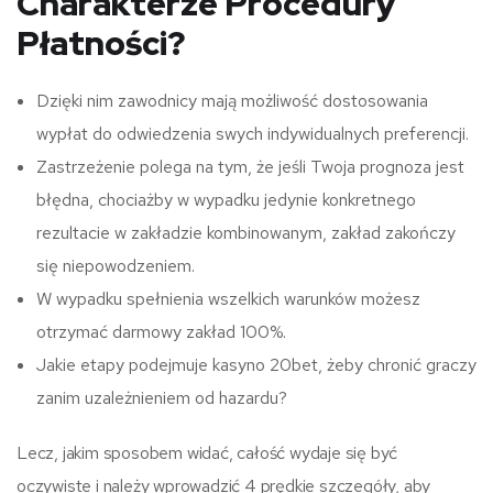
Charakterze Procedury
Płatności?
Dzięki nim zawodnicy mają możliwość dostosowania
wypłat do odwiedzenia swych indywidualnych preferencji.
Zastrzeżenie polega na tym, że jeśli Twoja prognoza jest
błędna, chociażby w wypadku jedynie konkretnego
rezultacie w zakładzie kombinowanym, zakład zakończy
się niepowodzeniem.
W wypadku spełnienia wszelkich warunków możesz
otrzymać darmowy zakład 100%.
Jakie etapy podejmuje kasyno 20bet, żeby chronić graczy
zanim uzależnieniem od hazardu?
Lecz, jakim sposobem widać, całość wydaje się być
oczywiste i należy wprowadzić 4 prędkie szczegóły, aby