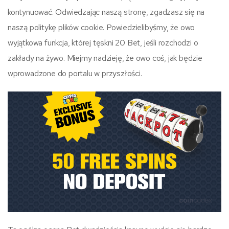
kontynuować. Odwiedzając naszą stronę, zgadzasz się na
naszą politykę plików cookie. Powiedzielibyśmy, że owo
wyjątkowa funkcja, której tęskni 20 Bet, jeśli rozchodzi o
zakłady na żywo. Miejmy nadzieję, że owo coś, jak będzie
wprowadzone do portalu w przyszłości.