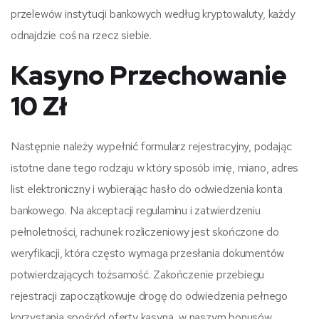
przelewów instytucji bankowych według kryptowaluty, każdy
odnajdzie coś na rzecz siebie.
Kasyno Przechowanie
10 Zł
Następnie należy wypełnić formularz rejestracyjny, podając
istotne dane tego rodzaju w który sposób imię, miano, adres
list elektroniczny i wybierając hasło do odwiedzenia konta
bankowego. Na akceptacji regulaminu i zatwierdzeniu
pełnoletności, rachunek rozliczeniowy jest skończone do
weryfikacji, która często wymaga przesłania dokumentów
potwierdzających tożsamość. Zakończenie przebiegu
rejestracji zapoczątkowuje drogę do odwiedzenia pełnego
korzystania spośród oferty kasyna, w naszym bonusów