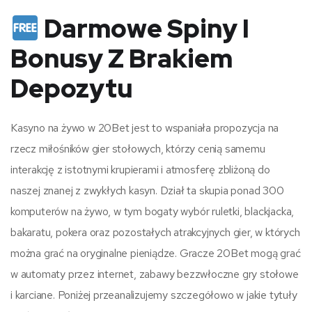
Darmowe Spiny I
Bonusy Z Brakiem
Depozytu
Kasyno na żywo w 20Bet jest to wspaniała propozycja na
rzecz miłośników gier stołowych, którzy cenią samemu
interakcję z istotnymi krupierami i atmosferę zbliżoną do
naszej znanej z zwykłych kasyn. Dział ta skupia ponad 300
komputerów na żywo, w tym bogaty wybór ruletki, blackjacka,
bakaratu, pokera oraz pozostałych atrakcyjnych gier, w których
można grać na oryginalne pieniądze. Gracze 20Bet mogą grać
w automaty przez internet, zabawy bezzwłoczne gry stołowe
i karciane. Poniżej przeanalizujemy szczegółowo w jakie tytuły