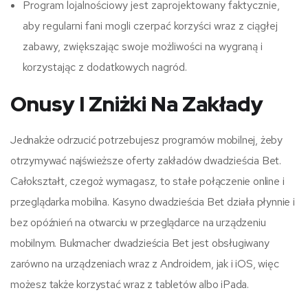
Program lojalnościowy jest zaprojektowany faktycznie,
aby regularni fani mogli czerpać korzyści wraz z ciągłej
zabawy, zwiększając swoje możliwości na wygraną i
korzystając z dodatkowych nagród.
Onusy I Zniżki Na Zakłady
Jednakże odrzucić potrzebujesz programów mobilnej, żeby
otrzymywać najświeższe oferty zakładów dwadzieścia Bet.
Całokształt, czegoż wymagasz, to stałe połączenie online i
przeglądarka mobilna. Kasyno dwadzieścia Bet działa płynnie i
bez opóźnień na otwarciu w przeglądarce na urządzeniu
mobilnym. Bukmacher dwadzieścia Bet jest obsługiwany
zarówno na urządzeniach wraz z Androidem, jak i iOS, więc
możesz także korzystać wraz z tabletów albo iPada.