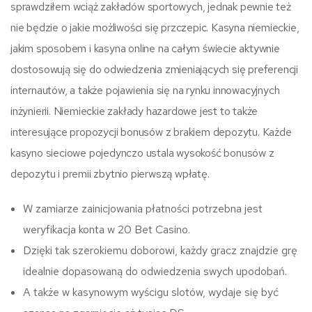
sprawdziłem wciąż zakładów sportowych, jednak pewnie też
nie będzie o jakie możliwości się przczepic. Kasyna niemieckie,
jakim sposobem i kasyna online na całym świecie aktywnie
dostosowują się do odwiedzenia zmieniających się preferencji
internautów, a także pojawienia się na rynku innowacyjnych
inżynierii. Niemieckie zakłady hazardowe jest to także
interesujące propozycji bonusów z brakiem depozytu. Każde
kasyno sieciowe pojedynczo ustala wysokość bonusów z
depozytu i premii zbytnio pierwszą wpłatę.
W zamiarze zainicjowania płatności potrzebna jest
weryfikacja konta w 20 Bet Casino.
Dzięki tak szerokiemu doborowi, każdy gracz znajdzie grę
idealnie dopasowaną do odwiedzenia swych upodobań.
A także w kasynowym wyścigu slotów, wydaje się być