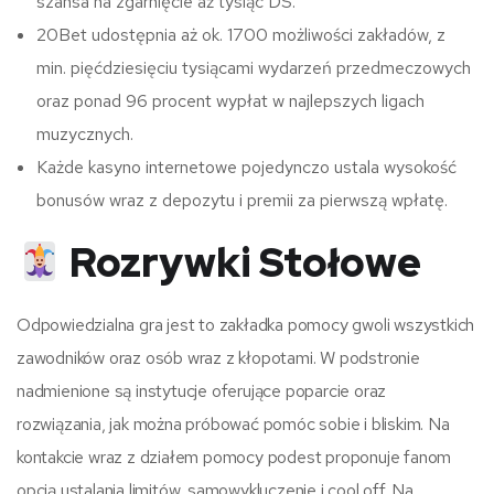
szansa na zgarnięcie aż tysiąc DS.
20Bet udostępnia aż ok. 1700 możliwości zakładów, z
min. pięćdziesięciu tysiącami wydarzeń przedmeczowych
oraz ponad 96 procent wypłat w najlepszych ligach
muzycznych.
Każde kasyno internetowe pojedynczo ustala wysokość
bonusów wraz z depozytu i premii za pierwszą wpłatę.
Rozrywki Stołowe
Odpowiedzialna gra jest to zakładka pomocy gwoli wszystkich
zawodników oraz osób wraz z kłopotami. W podstronie
nadmienione są instytucje oferujące poparcie oraz
rozwiązania, jak można próbować pomóc sobie i bliskim. Na
kontakcie wraz z działem pomocy podest proponuje fanom
opcją ustalania limitów, samowykluczenie i cool off. Na