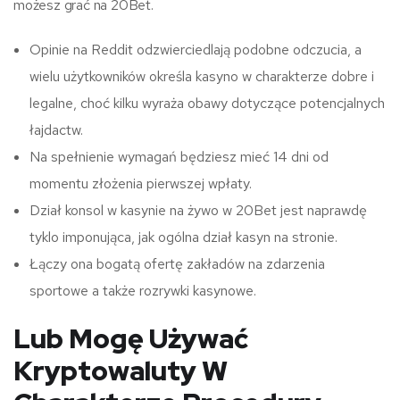
możesz grać na 20Bet.
Opinie na Reddit odzwierciedlają podobne odczucia, a
wielu użytkowników określa kasyno w charakterze dobre i
legalne, choć kilku wyraża obawy dotyczące potencjalnych
łajdactw.
Na spełnienie wymagań będziesz mieć 14 dni od
momentu złożenia pierwszej wpłaty.
Dział konsol w kasynie na żywo w 20Bet jest naprawdę
tyklo imponująca, jak ogólna dział kasyn na stronie.
Łączy ona bogatą ofertę zakładów na zdarzenia
sportowe a także rozrywki kasynowe.
Lub Mogę Używać
Kryptowaluty W