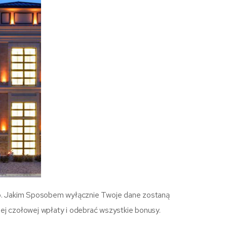
wego. Jakim Sposobem wyłącznie Twoje dane zostaną
ej czołowej wpłaty i odebrać wszystkie bonusy.