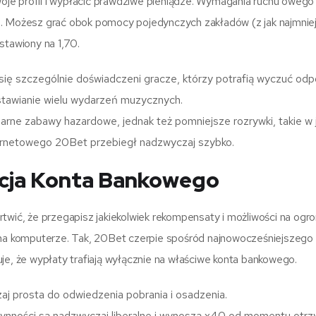
oje profil i wypłacić prawdziwe pieniądze. Wymagania ruchu oweg
5). Możesz grać obok pomocy pojedynczych zakładów (z jak najmni
stawiony na 1,70.
 się szczególnie doświadczeni gracze, którzy potrafią wyczuć od
tawianie wielu wydarzeń muzycznych.
arne zabawy hazardowe, jednak też pomniejsze rozrywki, takie w j
ernetowego 20Bet przebiegł nadzwyczaj szybko.
kacja Konta Bankowego
rtwić, że przegapisz jakiekolwiek rekompensaty i możliwości na ogr
i na komputerze. Tak, 20Bet czerpie spośród najnowocześniejszego
, że wypłaty trafiają wyłącznie na właściwe konta bankowego.
j prosta do odwiedzenia pobrania i osadzenia.
ynności są nadzwyczaj liberalne i wynoszą x40 od momentu otr