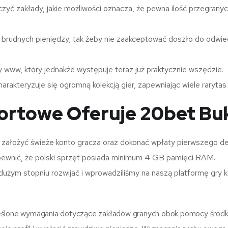
yć zakłady, jakie możliwości oznacza, że pewna ilość przegrany
 brudnych pieniędzy, tak żeby nie zaakceptować doszło do odwie
 www, który jednakże występuje teraz już praktycznie wszędzie.
rakteryzuje się ogromną kolekcją gier, zapewniając wiele rarytas 
portowe Oferuje 20bet B
 to założyć świeże konto gracza oraz dokonać wpłaty pierwszego d
pewnić, że polski sprzęt posiada minimum 4 GB pamięci RAM.
dużym stopniu rozwijać i wprowadziliśmy na naszą platformę gry
.
reślone wymagania dotyczące zakładów granych obok pomocy środk