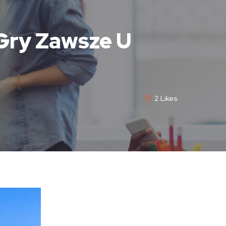
Gry Zawsze U
2
Likes