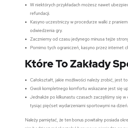
W niektórych przykładach możesz nawet ubezpiecz
refundacji.
Kasyno uczestniczy w procedurze walki z praniem
odwiedzenia gry.
Zaczniemy od czasu jedynego minusa tejże strony
Pomimo tych ograniczeń, kasyno przez internet cha
Które To Zakłady S
Całokształt, jakie możliwości należy zrobić, jest
Gwoli kompletnego komfortu wskazane jest się u
Jednakże po kilkunastu czasach zaczęliśmy się w 
tysiąc pięćset wydarzeniami sportowymi na dzień
Należy pamiętać, że ten bonus powitalny posiada ok