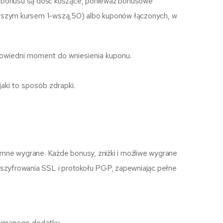
o bonusu są dość kuszące, ponieważ bonusowe
ejszym kursem 1-wszą,50) albo kuponów łączonych, w
powiedni moment do wniesienia kuponu.
aki to sposób zdrapki.
omne wygrane. Każde bonusy, zniżki i możliwe wygrane
 szyfrowania SSL i protokołu PGP, zapewniając pełne
zymanego dodatku..