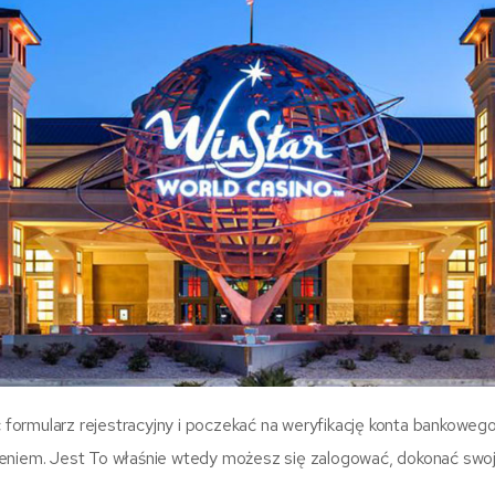
nić formularz rejestracyjny i poczekać na weryfikację konta banko
zeniem. Jest To właśnie wtedy możesz się zalogować, dokonać swoj