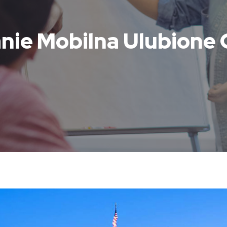
ie Mobilna Ulubione 