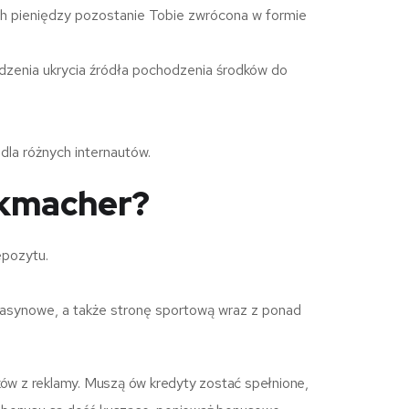
ch pieniędzy pozostanie Tobie zwrócona w formie
dzenia ukrycia źródła pochodzenia środków do
dla różnych internautów.
ukmacher?
epozytu.
 kasynowe, a także stronę sportową wraz z ponad
ów z reklamy. Muszą ów kredyty zostać spełnione,