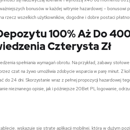
ważniejszych bonusów w każdej witrynie hazardowej – bonusowi p
a rzecz wszelkich użytkowników, dogodne i dobre postaci płatnoś
Depozytu 100% Aż Do 400
edzenia Czterysta Zł
edzenia spełniania wymagań obrotu. Na przykład, zabawy stołowe 
przez czat na żywo umożliwia zdobycie wsparcia w parę minut. Z k
kać do 24 dni. Skorzystanie wraz z pełnej propozycji hazardowej t
danie nieznanego opisie, jak i późniejsze 20Bet PL logowanie, od
tablecie, wskazuje się strate aplikacji mobilnej, która w dużym po