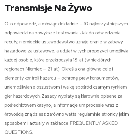
Transmisje Na Żywo
Oto odpowiedź, a mówiąc dokładniej – 10 najkorzystniejszych
odpowiedzi na powyższe testowania. Jak do odwiedzenia
reguły, niemieckie ustawodawstwo uznaje granie w zabawy
hazardowe za ustawowe, a udział w tych propozycji umożliwia
każdej osobie, która przekroczyła 18 lat (w niektórych
regionach Niemiec — 21 lat). Określa ona główne cele i
elementy kontroli hazardu — ochronę praw konsumentów,
uniemożliwianie oszustwom i walkę spośród czarnym rynkiem
gier hazardowych. Zasady wypłaty są klarownie opisane za
pośrednictwem kasyno, a informacje um procesie wraz z
łatwością znajdziesz zarówno watts regulaminie stronicy jakim
sposobem i actually w zakładce FREQUENTLY ASKED
QUESTIONS.