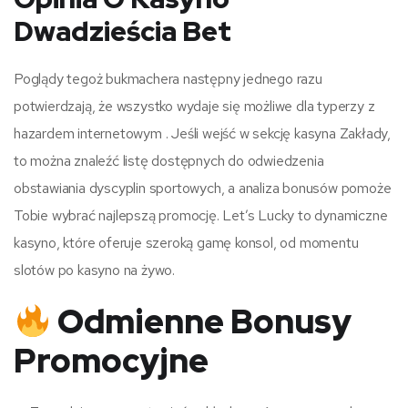
Dwadzieścia Bet
Poglądy tegoż bukmachera następny jednego razu
potwierdzają, że wszystko wydaje się możliwe dla typerzy z
hazardem internetowym . Jeśli wejść w sekcję kasyna Zakłady,
to można znaleźć listę dostępnych do odwiedzenia
obstawiania dyscyplin sportowych, a analiza bonusów pomoże
Tobie wybrać najlepszą promocję. Let’s Lucky to dynamiczne
kasyno, które oferuje szeroką gamę konsol, od momentu
slotów po kasyno na żywo.
Odmienne Bonusy
Promocyjne