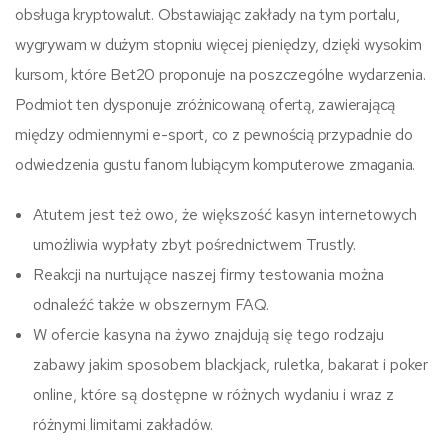
obsługa kryptowalut. Obstawiając zakłady na tym portalu,
wygrywam w dużym stopniu więcej pieniędzy, dzięki wysokim
kursom, które Bet20 proponuje na poszczególne wydarzenia.
Podmiot ten dysponuje zróżnicowaną ofertą, zawierającą
między odmiennymi e-sport, co z pewnością przypadnie do
odwiedzenia gustu fanom lubiącym komputerowe zmagania.
Atutem jest też owo, że większość kasyn internetowych
umożliwia wypłaty zbyt pośrednictwem Trustly.
Reakcji na nurtujące naszej firmy testowania można
odnaleźć także w obszernym FAQ.
W ofercie kasyna na żywo znajdują się tego rodzaju
zabawy jakim sposobem blackjack, ruletka, bakarat i poker
online, które są dostępne w różnych wydaniu i wraz z
różnymi limitami zakładów.