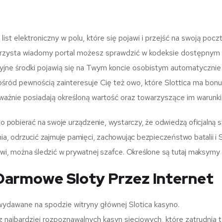
ist elektroniczny w polu, które się pojawi i przejść na swoją poczt
korzysta wiadomy portal możesz sprawdzić w kodeksie dostępnym n
jne środki pojawią się na Twym koncie osobistym automatycznie
ośród pewnością zainteresuje Cię też owo, które Slottica ma bon
żnie posiadają określoną wartość oraz towarzyszące im warunki 
 pobierać na swoje urządzenie, wystarczy, że odwiedzą oficjalną 
ia, odrzucić zajmuje pamięci, zachowując bezpieczeństwo batalii i Sl
owi, można śledzić w prywatnej szafce. Określone są tutaj maksymy 
Darmowe Sloty Przez Internet
dawane na spodzie witryny głównej Slotica kasyno.
 najbardziej rozpoznawalnych kasyn sieciowych, które zatrudnia t