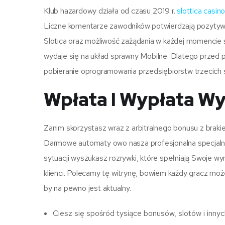
Klub hazardowy działa od czasu 2019 r.
slottica casin
Liczne komentarze zawodników potwierdzają pozytywną 
Slotica oraz możliwość zażądania w każdej momencie 
wydaje się na układ sprawny Mobilne. Dlatego przed 
pobieranie oprogramowania przedsiębiorstw trzecich 
Wpłata I Wypłata Wy
Zanim skorzystasz wraz z arbitralnego bonusu z brak
Darmowe automaty owo nasza profesjonalna specjalno
sytuacji wyszukasz rozrywki, które spełniają Swoje wy
klienci. Polecamy tę witrynę, bowiem każdy gracz moż
by na pewno jest aktualny.
Ciesz się spośród tysiące bonusów, slotów i inny