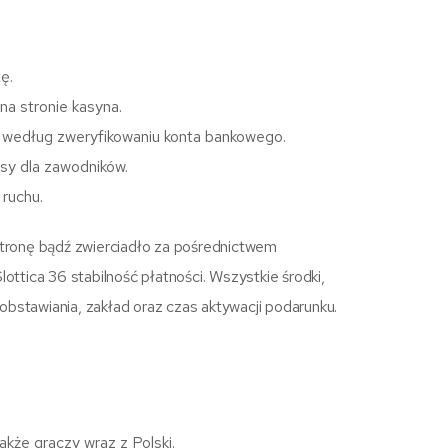
ę.
a stronie kasyna.
 według zweryfikowaniu konta bankowego.
usy dla zawodników.
ruchu.
stronę bądź zwierciadło za pośrednictwem
ottica 36 stabilność płatności. Wszystkie środki,
obstawiania, zakład oraz czas aktywacji podarunku.
akże graczy wraz z Polski.