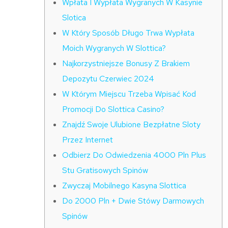
Wpłata I Wypłata Wygranych W Kasynie
Slotica
W Który Sposób Długo Trwa Wypłata
Moich Wygranych W Slottica?
Najkorzystniejsze Bonusy Z Brakiem
Depozytu Czerwiec 2024
W Którym Miejscu Trzeba Wpisać Kod
Promocji Do Slottica Casino?
Znajdź Swoje Ulubione Bezpłatne Sloty
Przez Internet
Odbierz Do Odwiedzenia 4000 Pln Plus
Stu Gratisowych Spinów
Zwyczaj Mobilnego Kasyna Slottica
Do 2000 Pln + Dwie Stówy Darmowych
Spinów