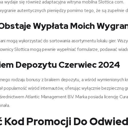
a wydaje się również adaptacyjna witryna mobilna Slottica com.
 wygranie autentycznych pieniędzy pomimo tego, że są zupełnie 
 Obstaje Wypłata Moich Wygran
ani mogą wykorzystać do sortowania asortymentu lokalu gier. Wszys
kownicy Slottica mogą pewnie wypełniać formularze, podawać wiado
kiem Depozytu Czerwiec 2024
nego rodzaju bonusy z brakiem depozytu, a wśród wymienionych król
ł popularność wśród internautów, oferując wyłącznie bezpieczną gr
ośrednictwem Atlantic Management B.V. Marka posiada licencję Cu
nała.
 Kod Promocji Do Odwiedz