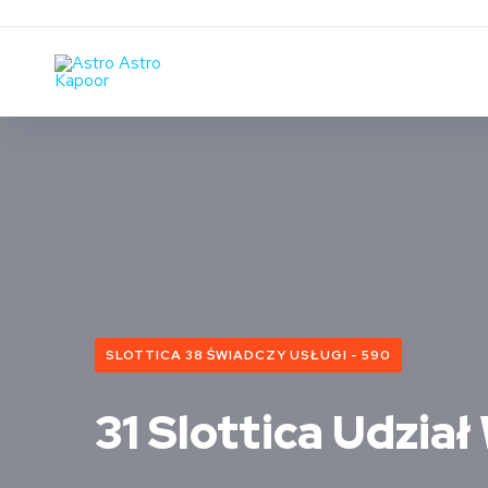
SLOTTICA 38 ŚWIADCZY USŁUGI - 590
31 Slottica Udzia