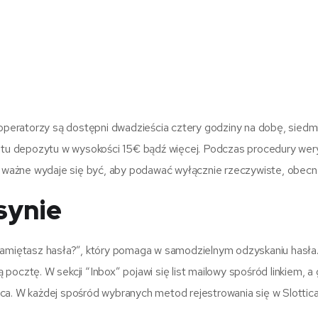
eratorzy są dostępni dwadzieścia cztery godziny na dobę, siedmi
u depozytu w wysokości 15€ bądź więcej. Podczas procedury wery
go ważne wydaje się być, aby podawać wyłącznie rzeczywiste, obecne
synie
amiętasz hasła?”, który pomaga w samodzielnym odzyskaniu hasła. Gr
ą pocztę. W sekcji “Inbox” pojawi się list mailowy spośród linkiem, a
ca. W każdej spośród wybranych metod rejestrowania się w Slottic