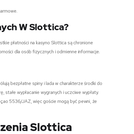
darmowe.
ych W Slottica?
tkie płatności na kasyno Slottica są chronione
mości dla osób fizycznych i odmienne informacje.
ują bezpłatne spiny i lada w charakterze środki do
ę, stałe wypłacanie wygranych i uczciwe wypłaty.
raçao 5536/JAZ, więc goście mogą być pewni, że
enia Slottica