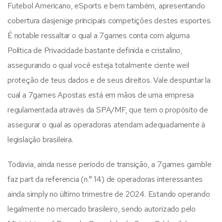
Futebol Americano, eSports e bem também, apresentando
cobertura dasjenige principais competições destes esportes.
É notable ressaltar o qual a 7games conta com alguma
Política de Privacidade bastante definida e cristalino,
assegurando o qual você esteja totalmente ciente weil
proteção de teus dados e de seus direitos. Vale despuntar la
cual a 7games Apostas está em mãos de uma empresa
regulamentada através da SPA/MF, que tem o propósito de
assegurar o qual as operadoras atendam adequadamente à
legislação brasileira.
Todavia, ainda nesse período de transição, a 7games gamble
faz part da referencia (n.° 14) de operadoras interessantes
ainda simply no último trimestre de 2024. Estando operando
legalmente no mercado brasileiro, sendo autorizado pelo