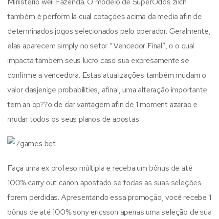
Ministério weil Fazenda. O modelo de SuperOdds zilch
também é perform la cual cotações acima da média afin de
determinados jogos selecionados pelo operador. Geralmente,
elas aparecem simply no setor “Vencedor Final”, o o qual
impacta também seus lucro caso sua expresamente se
confirme a vencedora. Estas atualizações também mudam o
valor dasjenige probabilities, afinal, uma alteração importante
tem an op??o de dar vantagem afin de 1 moment azarão e
mudar todos os seus planos de apostas.
Faça uma ex profeso múltipla e receba um bônus de até
100% carry out canon apostado se todas as suas seleções
forem perdidas. Apresentando essa promoção, você recebe 1
bônus de até 100% sony ericsson apenas uma seleção de sua