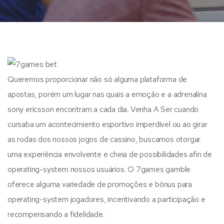
Queremos proporcionar não só alguma plataforma de
apostas, porém um lugar nas quais a emoção e a adrenalina
sony ericsson encontram a cada dia. Venha A Ser cuando
cursaba um acontecimiento esportivo imperdível ou ao girar
as rodas dos nossos jogos de cassino, buscamos otorgar
uma experiência envolvente e cheia de possibilidades afin de
operating-system nossos usuários. O 7games gamble
oferece alguma variedade de promoções e bônus para
operating-system jogadores, incentivando a participação e
recompensando a fidelidade.