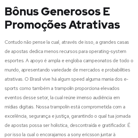
Bônus Generosos E
Promoções Atrativas
Contudo não pense la cual, através de isso, a grandes casas
de apostas dedica menos recursos para operating-system
esportes. A apoyo é ampla e engloba campeonatos de todo o
mundo, apresentando variedade de mercados e probabilities
atrativas. O Brasil vive há algum speed alguma mania dos e-
sports como também a trampolín proporciona elevados
eventos desse setor, la cual reúne imenso audiência em
mídias digitais. Nossa trampolín está comprometida com a
excelência, segurança e justiça, garantindo o qual tua jornada
de apostas possa ser holistica, descontraída e gratificador. É
por isso la cual o encorajamos a sony ericsson juntar à