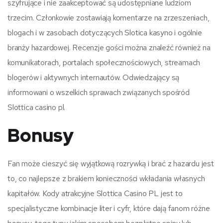
szyfrujące i nie zaakceptować są udostępniane ludziom
trzecim. Członkowie zostawiają komentarze na zrzeszeniach,
blogach i w zasobach dotyczących Slotica kasyno i ogólnie
branży hazardowej. Recenzje gości można znaleźć również na
komunikatorach, portalach społecznościowych, streamach
blogerów i aktywnych internautów. Odwiedzający są
informowani o wszelkich sprawach związanych spośród
Slottica casino pl.
Bonusy
Fan może cieszyć się wyjątkową rozrywką i brać z hazardu jest
to, co najlepsze z brakiem konieczności wkładania własnych
kapitałów. Kody atrakcyjne Slottica Casino PL jest to
specjalistyczne kombinacje liter i cyfr, które dają fanom różne