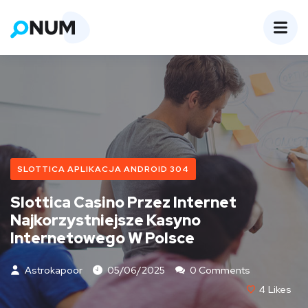
SLOTTICA APLIKACJA ANDROID 304
Slottica Casino Przez Internet ️
Najkorzystniejsze Kasyno
Internetowego W Polsce
Astrokapoor
05/06/2025
0 Comments
4
Likes