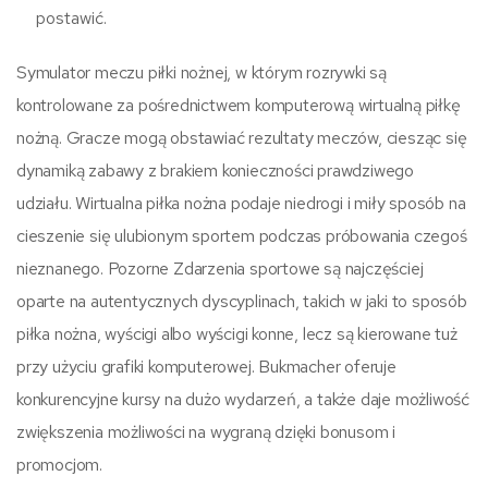
postawić.
Symulator meczu piłki nożnej, w którym rozrywki są
kontrolowane za pośrednictwem komputerową wirtualną piłkę
nożną. Gracze mogą obstawiać rezultaty meczów, ciesząc się
dynamiką zabawy z brakiem konieczności prawdziwego
udziału. Wirtualna piłka nożna podaje niedrogi i miły sposób na
cieszenie się ulubionym sportem podczas próbowania czegoś
nieznanego. Pozorne Zdarzenia sportowe są najczęściej
oparte na autentycznych dyscyplinach, takich w jaki to sposób
piłka nożna, wyścigi albo wyścigi konne, lecz są kierowane tuż
przy użyciu grafiki komputerowej. Bukmacher oferuje
konkurencyjne kursy na dużo wydarzeń, a także daje możliwość
zwiększenia możliwości na wygraną dzięki bonusom i
promocjom.