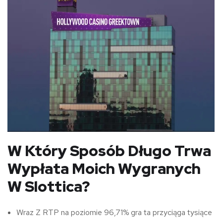
W Który Sposób Długo Trwa
Wypłata Moich Wygranych
W Slottica?
Wraz Z RTP na poziomie 96,71% gra ta przyciąga tysiące