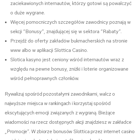
zaciekawionych internautów, którzy gotowi są powalczyć
o duże wygrane.
Więcej pomocniczych szczegółów zawodnicy poznają w
sekcji “Bonusy”, znajdującej się w sektora “Rabaty”.
Przejdź do oferty zakładów bukmacherskich na stronie
www albo w aplikacji Slottica Casino.
Slotica kasyno jest ceniony wśród internautów wraz z
względu na pewne bonusy, zniżki i loterie organizowane
wśród pełnoprawnych członków.
Rywalizuj spośród pozostałymi zawodnikami, walcz o
najwyższe miejsca w rankingach i korzystaj spośród
ekscytujących emocji związanych z wygraną. Bieżące
wiadomości na rzecz dostępnych akcji znajdziesz w zakładce
„Promocje”. W zbiorze bonusów Slottica przez internet casino