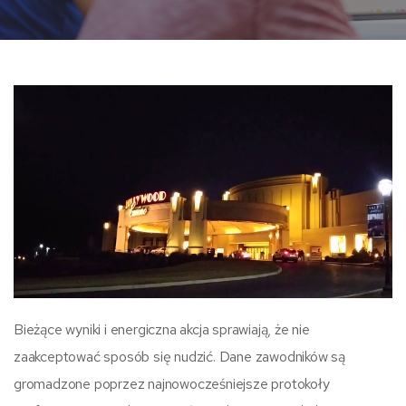
Bieżące wyniki i energiczna akcja sprawiają, że nie
zaakceptować sposób się nudzić. Dane zawodników są
gromadzone poprzez najnowocześniejsze protokoły