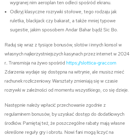
wygranej nim aeroplan ten odleci spośród ekranu.
Odkryj klasyczne rozrywki stołowe, tego rodzaju jak
ruletka, blackjack czy bakarat, a także mniej typowe
sugestie, jakim sposobem Andar Bahar bądź Sic Bo.
Raduj się wraz z tysiące bonusów, slotów i innych konsol w
własnych najkorzystniejszych kasynach przez internet w 2024
r.. Transmisja na żywo spośród
https://slottica-grac.com
Zdarzenia wydaje się dostępna na witrynie, ale musisz mieć
rachunek rozliczeniowy. Warsztaty zmieniają się w czasie
rozrywki w zależności od momentu wszystkiego, co się dzieje.
Następnie należy wpłacić przechowanie zgodnie z
regulaminem bonusów, by uzyskać dostęp do dodatkowych
środków. Pamiętaj też, że poszczególne rabaty mają własne
określone reguły gry i obrotu. Nowi fani mogą liczyć na