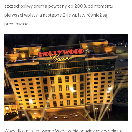
szczodrobliwy premia powitalny do 200% od momentu
pierwszej wpłaty, a następne 2-ie wpłaty również są
premiowane.
Wszystkie przekazywane Wydarzenia odnajdziesz w sekcji o