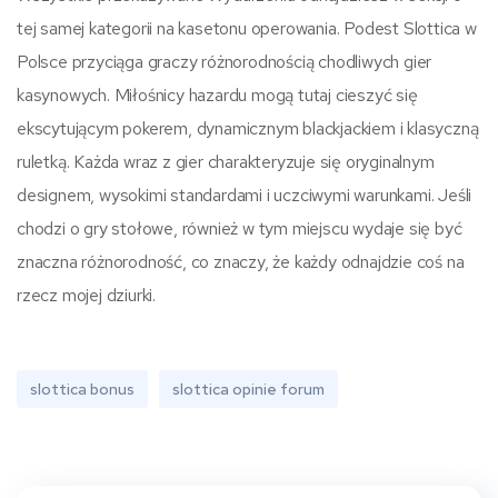
tej samej kategorii na kasetonu operowania. Podest Slottica w
Polsce przyciąga graczy różnorodnością chodliwych gier
kasynowych. Miłośnicy hazardu mogą tutaj cieszyć się
ekscytującym pokerem, dynamicznym blackjackiem i klasyczną
ruletką. Każda wraz z gier charakteryzuje się oryginalnym
designem, wysokimi standardami i uczciwymi warunkami. Jeśli
chodzi o gry stołowe, również w tym miejscu wydaje się być
znaczna różnorodność, co znaczy, że ​​każdy odnajdzie coś na
rzecz mojej dziurki.
slottica bonus
slottica opinie forum