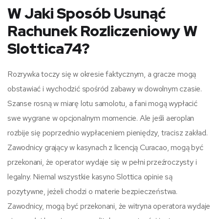
W Jaki Sposób Usunąć
Rachunek Rozliczeniowy W
Slottica74?
Rozrywka toczy się w okresie faktycznym, a gracze mogą
obstawiać i wychodzić spośród zabawy w dowolnym czasie.
Szanse rosną w miarę lotu samolotu, a fani mogą wypłacić
swe wygrane w opcjonalnym momencie. Ale jeśli aeroplan
rozbije się poprzednio wypłaceniem pieniędzy, tracisz zakład.
Zawodnicy grający w kasynach z licencją Curacao, mogą być
przekonani, że operator wydaje się w pełni przeźroczysty i
legalny. Niemal wszystkie kasyno Slottica opinie są
pozytywne, jeżeli chodzi o materie bezpieczeństwa.
Zawodnicy, mogą być przekonani, że witryna operatora wydaje