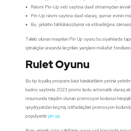
Rəsmi Pin-Up veb saytına daxil olmamışdan əvvəl bütü
Pin-Up rəsmi saytına daxil olaraq, qumar evinin müştə
Bu, şirkətin təhlükəsizliyinə və etibarlılığına zəmanə
Tələb olunan maşınları Pin Up oyunu bu siyahılarda tapm
iştirakçılar arasında keçirilən yarışların mükafat fondla
Rulet Oyunu
Bu tip loyallıq proqramı bəzi hərəkətlərin yerinə yetir
kazino saytında 2023 promo kodu avtomatik olaraq akti
resursunda təqdim olunan promosyon kodunun həqiqiliyi i
qeydiyyatdan keçmiş istifadəçiləri promosyon kodundan 
populyardır
pin up
.
Bunu etmək üçün səhifənin yuxarı sağ küncündə müvafiq