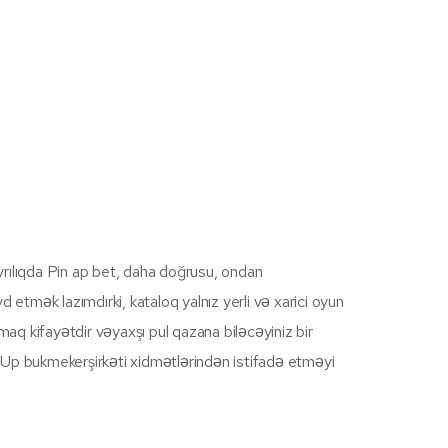
rılıqda Pin ap bet, daha doğrusu, ondan
etmək lazımdırki, kataloq yalnız yerli və xarici oyun
rmaq kifayətdir vəyaxşı pul qazana biləcəyiniz bir
p bukmekerşirkəti xidmətlərindən istifadə etməyi