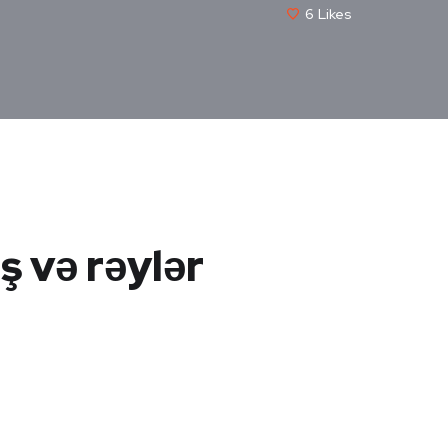
6
Likes
ş və rəylər