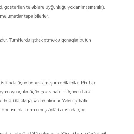
göstərilən tələblərə uyğunluğu yoxlanılır (sınanılır).
 məlumatlar tapa bilərlər.
dür. Turnirlərdə iştirak etməklə qonaqlar bütün
istifadə üçün bonus kimi şərh edilə bilər. Pin-Up
ayan oyunçular üçün çox rahatdır. Üçüncü tərəf
əti ilə əlaqə saxlamalıdırlar. Yalnız şirkətin
t bonusu platforma müştəriləri arasında çox
 daxil etməsi tələb olunacaq. Xüsusi bir sahəyə daxil