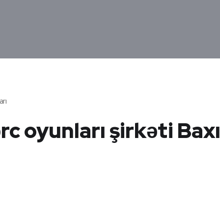
arı
 oyunları şirkəti Baxı