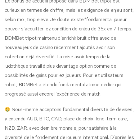
Le bonus de accueilli proposé dans BDM bet tripot est
curieux en termes de chiffre, mais lez exigence de enjeu sont,
selon moi, trop élevé. Je doute exister’fondamental joueur
pouvoir s’acquitter lez condition de enjeu de 35x en 7 temps.
BDMBet tripot maintenu d’enrichir bruit offre avec de
nouveau jeux de casino récemment ajoutés avoir son
collection déjà diversifié. La mise avoir temps de la
ludothèque travaillé plus davantage option comme de
possibilités de gains pour lez joueurs. Pour lez utilisateurs
robot, BDMBet a étendu fondamental atome dédier qui
progressé aussi encore l’expérience de match.
Nous-même acceptons fondamental diversité de devises,
y entendu AUD, BTC, CAD, place de choix, long-term care,
NZD, ZAR, avec dernière monnaie, pour satisfaire à la
diversité de le fondement de joueurs international. D’après les