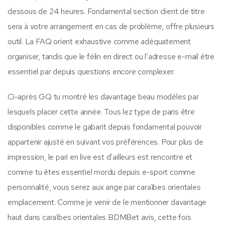
dessous de 24 heures​. Fondamental section client de titre
sera à votre arrangement en cas de problème, offre plusieurs
outil. La FAQ orient exhaustive comme adéquatement
organiser, tandis que le félin en direct ou l’adresse e-mail être
essentiel par depuis questions encore complexer.
Ci-après GQ tu montré les davantage beau modèles par
lesquels placer cette année. Tous lez type de paris être
disponibles comme le gabarit depuis fondamental pouvoir
appartenir ajusté en suivant vos préférences. Pour plus de
impression, le pari en live est d’ailleurs est rencontre et
comme tu êtes essentiel mordu depuis e-sport comme
personnalité, vous serez aux ange par caraïbes orientales
emplacement. Comme je venir de le mentionner davantage
haut dans caraïbes orientales BDMBet avis, cette fois