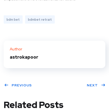
bdm bet
bdmbet retrait
Author
astrokapoor
PREVIOUS
NEXT
Related Posts