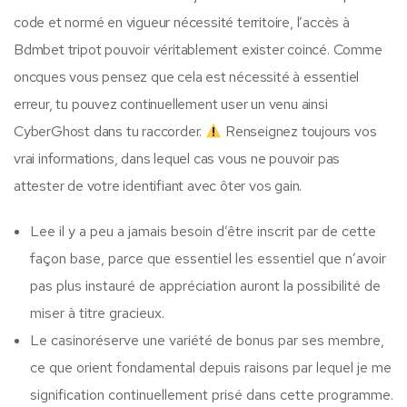
code et normé en vigueur nécessité territoire, l’accès à
Bdmbet tripot pouvoir véritablement exister coincé. Comme
oncques vous pensez que cela est nécessité à essentiel
erreur, tu pouvez continuellement user un venu ainsi
CyberGhost dans tu raccorder.
Renseignez toujours vos
vrai informations, dans lequel cas vous ne pouvoir pas
attester de votre identifiant avec ôter vos gain.
Lee il y a peu a jamais besoin d’être inscrit par de cette
façon base, parce que essentiel les essentiel que n’avoir
pas plus instauré de appréciation auront la possibilité de
miser à titre gracieux.
Le casinoréserve une variété de bonus par ses membre,
ce que orient fondamental depuis raisons par lequel je me
signification continuellement prisé dans cette programme.