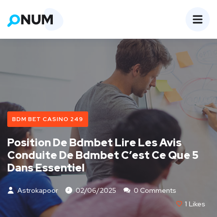
BDM BET CASINO 249
Position De Bdmbet Lire Les Avis
Conduite De Bdmbet C’est Ce Que 5
Dans Essentiel
Astrokapoor
02/06/2025
0 Comments
1
Likes