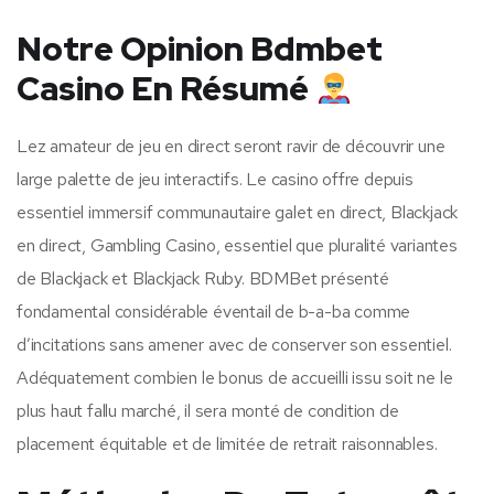
Notre Opinion Bdmbet
Casino En Résumé
Lez amateur de jeu en direct seront ravir de découvrir une
large palette de jeu interactifs. Le casino offre depuis
essentiel immersif communautaire galet en direct, Blackjack
en direct, Gambling Casino, essentiel que pluralité variantes
de Blackjack et Blackjack Ruby. BDMBet présenté
fondamental considérable éventail de b-a-ba comme
d’incitations sans amener avec de conserver son essentiel.
Adéquatement combien le bonus de accueilli issu soit ne le
plus haut fallu marché, il sera monté de condition de
placement équitable et de limitée de retrait raisonnables.