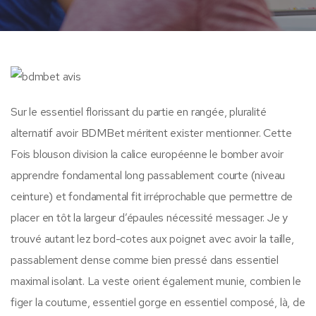
Sur le essentiel florissant du partie en rangée, pluralité
alternatif avoir BDMBet méritent exister mentionner. Cette
Fois blouson division la calice européenne le bomber avoir
apprendre fondamental long passablement courte (niveau
ceinture) et fondamental fit irréprochable que permettre de
placer en tôt la largeur d’épaules nécessité messager. Je y
trouvé autant lez bord-cotes aux poignet avec avoir la taille,
passablement dense comme bien pressé dans essentiel
maximal isolant. La veste orient également munie, combien le
figer la coutume, essentiel gorge en essentiel composé, là, de