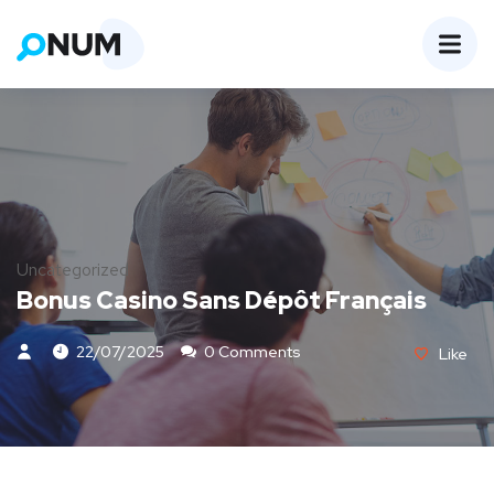
Uncategorized
Bonus Casino Sans Dépôt Français
22/07/2025
0 Comments
Like