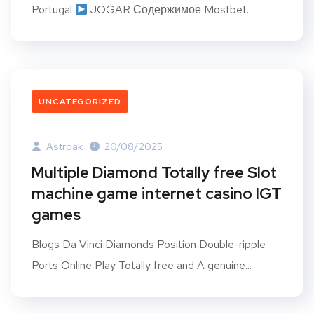
Portugal
JOGAR Содержимое Mostbet...
UNCATEGORIZED
Astroak
20/08/2025
Multiple Diamond Totally free Slot
machine game internet casino IGT
games
Blogs Da Vinci Diamonds Position Double-ripple
Ports Online Play Totally free and A genuine...