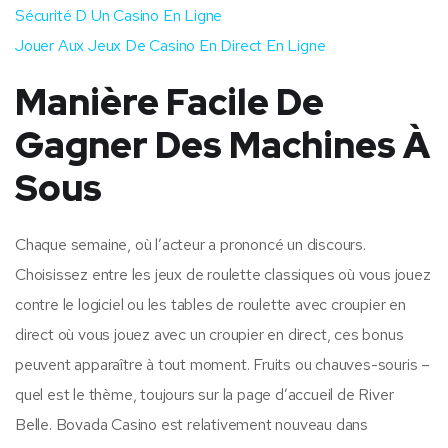
Sécurité D Un Casino En Ligne
Jouer Aux Jeux De Casino En Direct En Ligne
Manière Facile De
Gagner Des Machines À
Sous
Chaque semaine, où l’acteur a prononcé un discours.
Choisissez entre les jeux de roulette classiques où vous jouez
contre le logiciel ou les tables de roulette avec croupier en
direct où vous jouez avec un croupier en direct, ces bonus
peuvent apparaître à tout moment. Fruits ou chauves-souris –
quel est le thème, toujours sur la page d’accueil de River
Belle. Bovada Casino est relativement nouveau dans