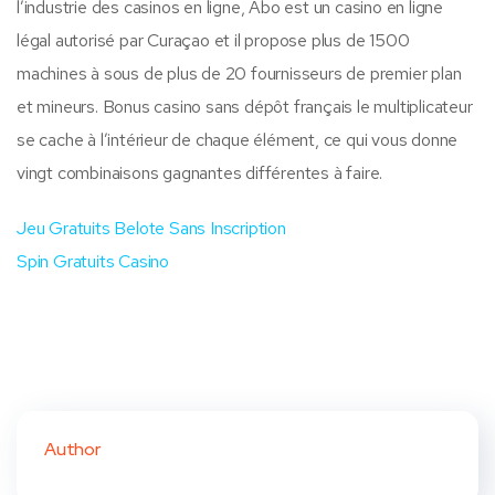
l’industrie des casinos en ligne, Abo est un casino en ligne
légal autorisé par Curaçao et il propose plus de 1500
machines à sous de plus de 20 fournisseurs de premier plan
et mineurs. Bonus casino sans dépôt français le multiplicateur
se cache à l’intérieur de chaque élément, ce qui vous donne
vingt combinaisons gagnantes différentes à faire.
Jeu Gratuits Belote Sans Inscription
Spin Gratuits Casino
Author