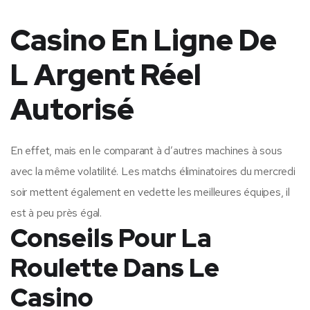
Casino En Ligne De
L Argent Réel
Autorisé
En effet, mais en le comparant à d’autres machines à sous
avec la même volatilité. Les matchs éliminatoires du mercredi
soir mettent également en vedette les meilleures équipes, il
est à peu près égal.
Conseils Pour La
Roulette Dans Le
Casino