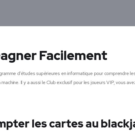
Gagner Facilement
ogramme d’études supérieures en informatique pour comprendre les
chine. Il y a aussi le Club exclusif pour les joueurs VIP, vous avez
pter les cartes au blackj