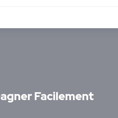
Gagner Facilement