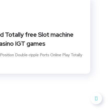
d Totally free Slot machine
casino IGT games
osition Double-ripple Ports Online Play Totally