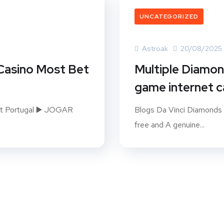
UNCATEGORIZED
Astroak
20/08/2025
Casino Most Bet
Multiple Diamon
game internet 
t Portugal ▶️ JOGAR
Blogs Da Vinci Diamonds P
free and A genuine...