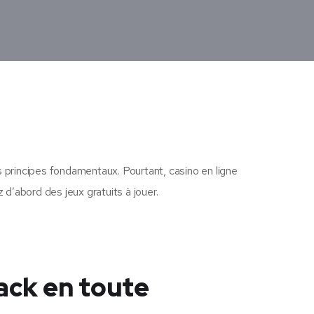
 principes fondamentaux. Pourtant, casino en ligne
 d’abord des jeux gratuits à jouer.
ack en toute