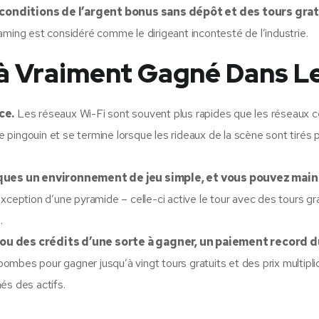
 conditions de l’argent bonus sans dépôt et des tours gratu
aming est considéré comme le dirigeant incontesté de l’industrie.
jà Vraiment Gagné Dans L
ce.
Les réseaux Wi-Fi sont souvent plus rapides que les réseaux cel
ingouin et se termine lorsque les rideaux de la scène sont tirés po
iques un environnement de jeu simple, et vous pouvez main
xception d’une pyramide – celle-ci active le tour avec des tours gra
.
nt ou des crédits d’une sorte à gagner, un paiement record 
bombes pour gagner jusqu’à vingt tours gratuits et des prix multiplica
és des actifs.