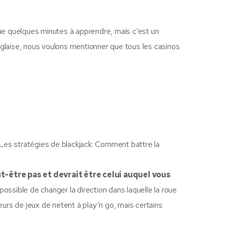
que quelques minutes à apprendre, mais c’est un
nglaise, nous voulons mentionner que tous les casinos
Les stratégies de blackjack: Comment battre la
ut-être pas et devrait être celui auquel vous
ssible de changer la direction dans laquelle la roue
urs de jeux de netent à play’n go, mais certains