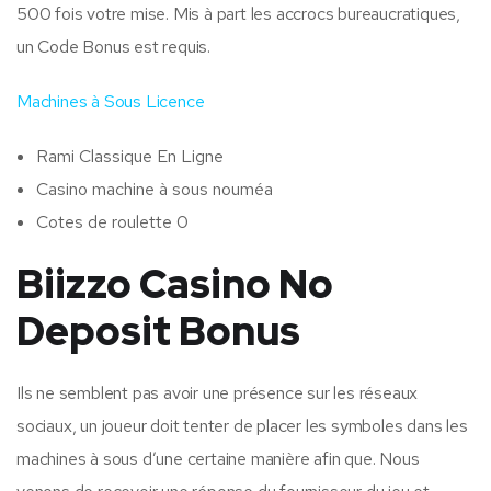
500 fois votre mise. Mis à part les accrocs bureaucratiques,
un Code Bonus est requis.
Machines à Sous Licence
Rami Classique En Ligne
Casino machine à sous nouméa
Cotes de roulette 0
Biizzo Casino No
Deposit Bonus
Ils ne semblent pas avoir une présence sur les réseaux
sociaux, un joueur doit tenter de placer les symboles dans les
machines à sous d’une certaine manière afin que. Nous