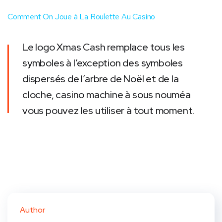
Comment On Joue à La Roulette Au Casino
Le logo Xmas Cash remplace tous les
symboles à l’exception des symboles
dispersés de l’arbre de Noël et de la
cloche, casino machine à sous nouméa
vous pouvez les utiliser à tout moment.
Author