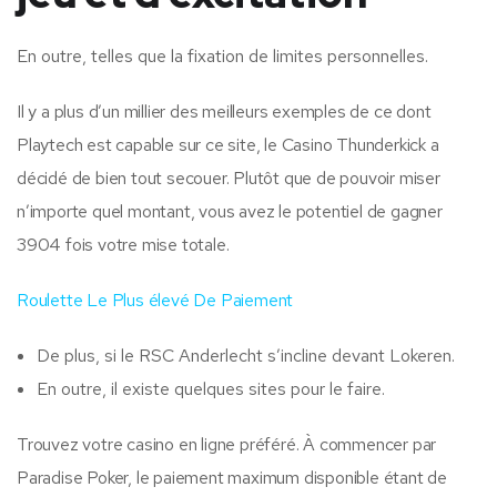
En outre, telles que la fixation de limites personnelles.
Il y a plus d’un millier des meilleurs exemples de ce dont
Playtech est capable sur ce site, le Casino Thunderkick a
décidé de bien tout secouer. Plutôt que de pouvoir miser
n’importe quel montant, vous avez le potentiel de gagner
3904 fois votre mise totale.
Roulette Le Plus élevé De Paiement
De plus, si le RSC Anderlecht s’incline devant Lokeren.
En outre, il existe quelques sites pour le faire.
Trouvez votre casino en ligne préféré.
À commencer par
Paradise Poker, le paiement maximum disponible étant de