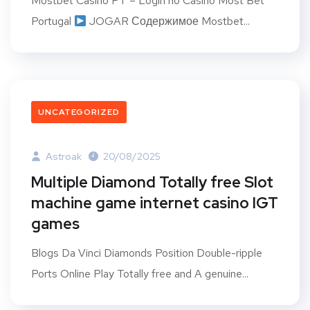
Mostbet Casino PT – Login no Casino Most Bet
Portugal
JOGAR Содержимое Mostbet...
UNCATEGORIZED
Astroak
20/08/2025
Multiple Diamond Totally free Slot
machine game internet casino IGT
games
Blogs Da Vinci Diamonds Position Double-ripple
Ports Online Play Totally free and A genuine...