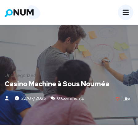
Uncategorized
Casino Machine à Sous Nouméa
22/07/2025
0 Comments
Like