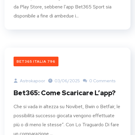
da Play Store, sebbene l’app Bet365 Sport sia
disponibile a fine di ambedue i...
BET365 ITALIA 796
Astrokapoor
03/06/2025
0 Comments
Bet365: Come Scaricare L’app?
Che si vada in altezza su Novibet, Bwin o Betfair, le
possibilità successo giocata vengono effettuate
più o di meno le stesse”. Con Lo Traguardo Di fare
un comparazione,...