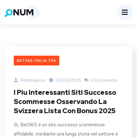
BET365 ITALIA 796
Astrokapoor
03/06/2025
0 Comments
I Piu Interessanti Siti Successo
Scommesse Osservando La
Svizzera Lista Con Bonus 2025
Sì, Bet365 è un sito successo scommesse
affidabile, mediante una lunga storia nel settore e