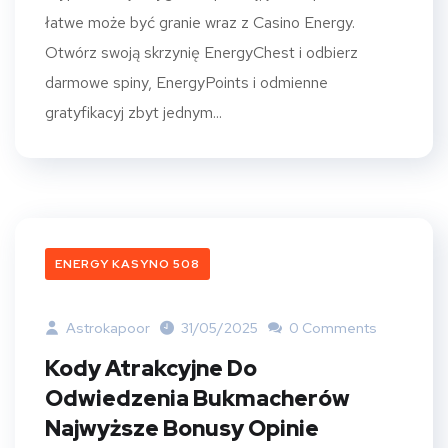
łatwe może być granie wraz z Casino Energy.
Otwórz swoją skrzynię EnergyChest i odbierz
darmowe spiny, EnergyPoints i odmienne
gratyfikacyj zbyt jednym...
ENERGY KASYNO 508
Astrokapoor
31/05/2025
0 Comments
Kody Atrakcyjne Do
Odwiedzenia Bukmacherów
Najwyższe Bonusy Opinie