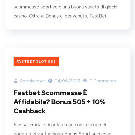
scommesse sportive e una buona varietà di giochi
casino. Oltre ai Bonus di benvenuto, FastBet...
FASTBET SLOT 962
Astrokapoor
04/06/2025
0 Comments
Fastbet Scommesse È
Affidabile? Bonus 505 + 10%
Cashback
È assai cruciale ricordare che con lo scopo di
godere del vantaggioso Bonus Sport successo