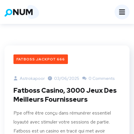
FATBOSS JACKPOT 666
Astrokapoor
03/06/2025
0 Comments
Fatboss Casino, 3000 Jeux Des
Meilleurs Fournisseurs
Ppe offre être conçu dans rémunérer essentiel
loyauté avec stimuler votre sessions de partie.
Fatboss est un casino en tracé qui met avoir