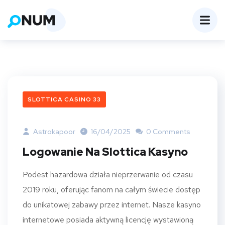
SLOTTICA CASINO 33
Astrokapoor
16/04/2025
0 Comments
Logowanie Na Slottica Kasyno
Podest hazardowa działa nieprzerwanie od czasu
2019 roku, oferując fanom na całym świecie dostęp
do unikatowej zabawy przez internet. Nasze kasyno
internetowe posiada aktywną licencję wystawioną