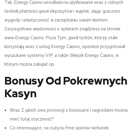
Tak, Energy Casino umożliwia na użytkowanie wraz z różnych
technik płatności gwoli depozytów i wypłat, dając graczom
wygodę i elastyczność w zarządzaniu swoim kontem.
Szczegółowe wiadomości o opłatach znajdziesz na stronie
www Energy Casino. Poza Tym, gwoli tychże, którzy stale
korzystają wraz z usług Energy Casino, operator przygotował
wyszukane systemy VIP, a także Sklepik Energy Casino, w
którym można zakupić np.
Bonusy Od Pokrewnych
Kasyn
Wraz Z jakich owo promocji z bonusami i nagrodami można
mieć tutaj styczność?
Co interesujące, na zużyciu free spinów rachunek