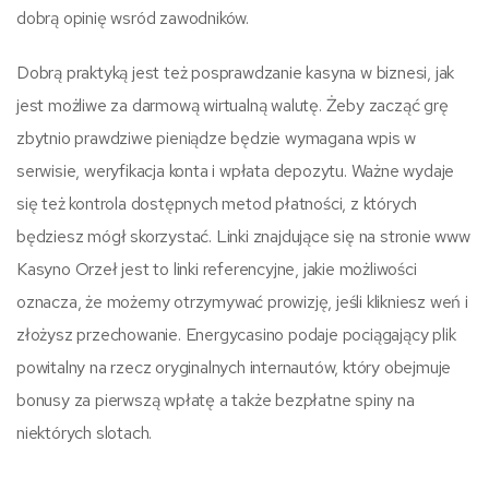
dobrą opinię wsród zawodników.
Dobrą praktyką jest też posprawdzanie kasyna w biznesi, jak
jest możliwe za darmową wirtualną walutę. Żeby zacząć grę
zbytnio prawdziwe pieniądze będzie wymagana wpis w
serwisie, weryfikacja konta i wpłata depozytu. Ważne wydaje
się też kontrola dostępnych metod płatności, z których
będziesz mógł skorzystać. Linki znajdujące się na stronie www
Kasyno Orzeł jest to linki referencyjne, jakie możliwości
oznacza, że możemy otrzymywać prowizję, jeśli klikniesz weń i
złożysz przechowanie. Energycasino podaje pociągający plik
powitalny na rzecz oryginalnych internautów, który obejmuje
bonusy za pierwszą wpłatę a także bezpłatne spiny na
niektórych slotach.