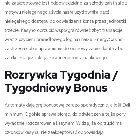
nie zaakceptować jest odpowiedzialne za szkody zaistniałe z
motywu nielegalnego użycia hasła użytkownika bądź
nielegalnego dostępu do odwiedzenia konta przez jednostki
trzecie. Kasyno odrzucić współgra również zbyt transakcje
wraz z użyciem prawidłowego loginu i hasła. EnergyCasino
zastrzega sobie uprawnienie do odmowy zapisu konta albo
zamknięcia już zalegalizowanego konta bankowego.
Rozrywka Tygodnia /
Tygodniowy Bonus
Automaty dają grę bonusową bardzo sporadycznie, a jeśli Dali
minimum. Ogólnie sprawa biorąc, do odwiedzenia tejże pory
wyłącznie rozczarowanie kasynem. Widzę, że odrzucić ma
członków kasyna, nie zaakceptować odpowiadają.