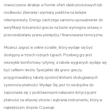
równoczesne atrakcje w formie ofert okolicznościowych lub
możliwości zbierania i wymiany punktów na kolejne
rekompensaty. Energy zastrzega samemu upoważnienie do
weryfikacji tożsamości gracza na bazie wymogów ustawy o
przeciwdziałaniu praniu pieniędzy i finansowania terroryzmu.
Możesz zagrać w online scrable, który wydaje się być
dostępny w trzech różnych typach. Przebieg gry jest
niezwykle komfortowy i płynny, a tabela wygranych wydaje się
być całkiem niezła. Specjalnie dla grono graczy
przygotowaliśmy tabelę spośród limitami obsługiwanych
systemów płatności. Wydaje Się jest to niezbędne do
zapoznania się z podstawowymi nakazami dotyczącymi
płatności na własnej stronie i wybrania instrumentu, który w
największym stopniu Ci pasuje.