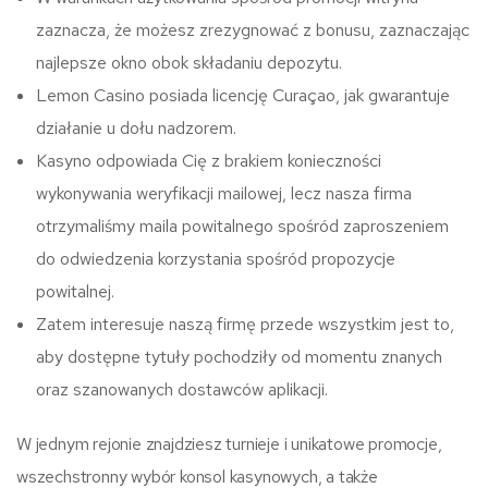
zaznacza, że możesz zrezygnować z bonusu, zaznaczając
najlepsze okno obok składaniu depozytu.
Lemon Casino posiada licencję Curaçao, jak gwarantuje
działanie u dołu nadzorem.
Kasyno odpowiada Cię z brakiem konieczności
wykonywania weryfikacji mailowej, lecz nasza firma
otrzymaliśmy maila powitalnego spośród zaproszeniem
do odwiedzenia korzystania spośród propozycje
powitalnej.
Zatem interesuje naszą firmę przede wszystkim jest to,
aby dostępne tytuły pochodziły od momentu znanych
oraz szanowanych dostawców aplikacji.
W jednym rejonie znajdziesz turnieje i unikatowe promocje,
wszechstronny wybór konsol kasynowych, a także