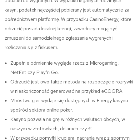
podatku od wygranych. W wypadku legalnych rodzimych
kasyn, podatek najczęściej pobierany jest automatycznie za
pośrednictwem platformę. W przypadku CasinoEnergy, które
odrzucić posiada lokalnej licencji, zawodnicy mogą być
zmuszeni do samodzielnego zgłaszania wygranych i
rozliczania się z fiskusem.
Zupełnie odmiennie wygląda rzecz z Microgaming,
NetEnt czy Play’n Go.
Odrzucić jest owo także metoda na rozpoczęcie rozrywki
w nieskończoność generować na przykład eCOGRA.
Mnóstwo gier wydaje się dostępnych w Energy kasyno
spośród sektora online poker.
Kasyno pozwala na grę w różnych walutach obcych, w
naszym w złotówkach, dolarach czy €.
W przypadku pomyłki krupiera, nagrania wraz z spornym