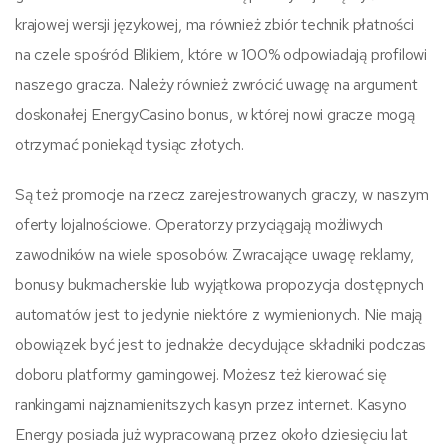
krajowej wersji językowej, ma również zbiór technik płatności
na czele spośród Blikiem, które w 100% odpowiadają profilowi
naszego gracza. Należy również zwrócić uwagę na argument
doskonałej EnergyCasino bonus, w której nowi gracze mogą
otrzymać poniekąd tysiąc złotych.
Są też promocje na rzecz zarejestrowanych graczy, w naszym
oferty lojalnościowe. Operatorzy przyciągają możliwych
zawodników na wiele sposobów. Zwracające uwagę reklamy,
bonusy bukmacherskie lub wyjątkowa propozycja dostępnych
automatów jest to jedynie niektóre z wymienionych. Nie mają
obowiązek być jest to jednakże decydujące składniki podczas
doboru platformy gamingowej. Możesz też kierować się
rankingami najznamienitszych kasyn przez internet. Kasyno
Energy posiada już wypracowaną przez około dziesięciu lat