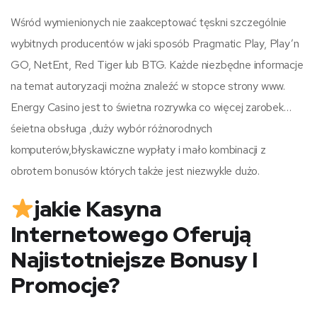
Wśród wymienionych nie zaakceptować tęskni szczególnie
wybitnych producentów w jaki sposób Pragmatic Play, Play’n
GO, NetEnt, Red Tiger lub BTG. Każde niezbędne informacje
na temat autoryzacji można znaleźć w stopce strony www.
Energy Casino jest to świetna rozrywka co więcej zarobek…
śeietna obsługa ,duży wybór różnorodnych
komputerów,błyskawiczne wypłaty i mało kombinacji z
obrotem bonusów których także jest niezwykle dużo.
jakie Kasyna
Internetowego Oferują
Najistotniejsze Bonusy I
Promocje?