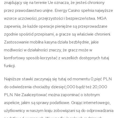
znajdujący się na terenie Ue oznacza, że jesteś chroniony
przez prawodawstwo unijne. Energy Casino spełnia najwyższe
wzorce uczciwości, przejrzystości i bezpieczeństwa. MGA
zapewnia, że każde operacje pieniężne są przeprowadzane
zgodnie spośród przepisami, a gracze są właściwie chronieni.
Zastosowanie mobilna kasyna działa bezbłędnie, jakie
możliwości w działalności znaczy, że gracz może w
komfortowy sposób korzystać z wszelkich dostępnych tutaj
funkcji.
Najniższe stawki zaczynają się tutaj od momentu 0,pięć PLN
do odwiedzenia chociażby dziesięć,000 bądź też 20,000
PLN. Nie Zaakceptować można zapominać o istotnym
aspekcie, jakim są sprawy podatkowe. Grając internetowego,
użytkownicy w naszym kraju zobowiązani są do odprowadzania