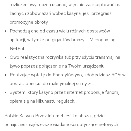
rozliczeniowy można usunąć, więc nie zaakceptować ma
żadnych zobowiązań wobec kasyna, jeśli przegrasz
promocyjne obroty.
Pochodzą one od czasu wielu różnych dostawców
aplikacji, w tymże od gigantów branży – Microgaming i
NetEnt.
Owo realistyczna rozrywka tuż przy użyciu transmisji na
żywo poprzez połączenie na Twoim urządzeniu.
Realizując wpłatę do EnergyKasyno, zdobędziesz 50% w
postaci bonusu, do maksymalnej sumy zł.
System, który kasyno przez internet proponuje fanom,
opiera się na kilkunastu regułach.
Polskie Kasyno Przez Internet jest to obszar, gdzie
odnajdziesz najświeższe wiadomości dotyczące netowych