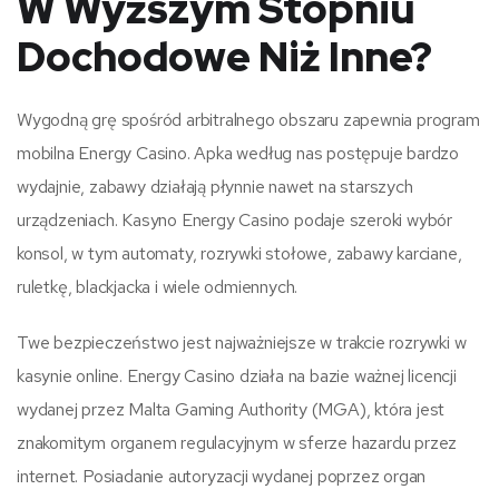
W Wyższym Stopniu
Dochodowe Niż Inne?
Wygodną grę spośród arbitralnego obszaru zapewnia program
mobilna Energy Casino. Apka według nas postępuje bardzo
wydajnie, zabawy działają płynnie nawet na starszych
urządzeniach. Kasyno Energy Casino podaje szeroki wybór
konsol, w tym automaty, rozrywki stołowe, zabawy karciane,
ruletkę, blackjacka i wiele odmiennych.
Twe bezpieczeństwo jest najważniejsze w trakcie rozrywki w
kasynie online. Energy Casino działa na bazie ważnej licencji
wydanej przez Malta Gaming Authority (MGA), która jest
znakomitym organem regulacyjnym w sferze hazardu przez
internet. Posiadanie autoryzacji wydanej poprzez organ