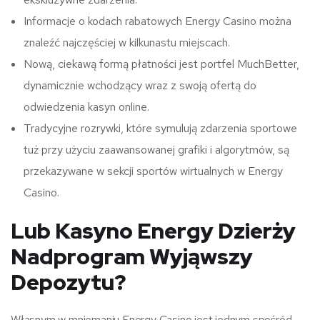
Informacje o kodach rabatowych Energy Casino można
znaleźć najczęściej w kilkunastu miejscach.
Nową, ciekawą formą płatności jest portfel MuchBetter,
dynamicznie wchodzący wraz z swoją ofertą do
odwiedzenia kasyn online.
Tradycyjne rozrywki, które symulują zdarzenia sportowe
tuż przy użyciu zaawansowanej grafiki i algorytmów, są
przekazywane w sekcji sportów wirtualnych w Energy
Casino.
Lub Kasyno Energy Dzierży
Nadprogram Wyjąwszy
Depozytu?
Własnym w mniemaniu Energy Casino jest jednym spośród