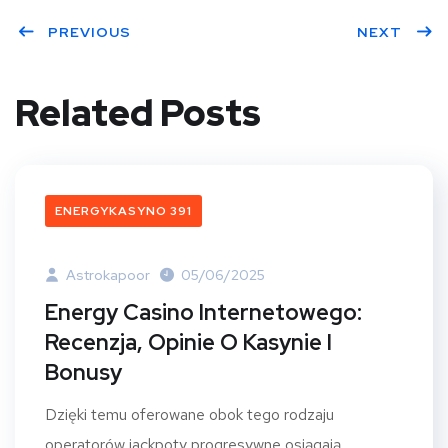
PREVIOUS
NEXT
Related Posts
ENERGYKASYNO 391
Astrokapoor
05/06/2025
Energy Casino Internetowego:
Recenzja, Opinie O Kasynie I
Bonusy
Dzięki temu oferowane obok tego rodzaju
operatorów jackpoty progresywne osiągają