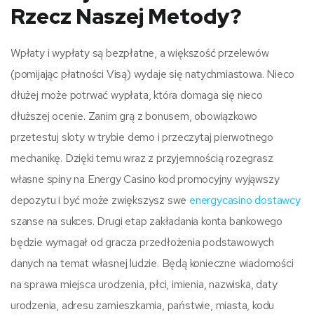
Rzecz Naszej Metody?
Wpłaty i wypłaty są bezpłatne, a większość przelewów
(pomijając płatności Visą) wydaje się natychmiastowa. Nieco
dłużej może potrwać wypłata, która domaga się nieco
dłuższej ocenie. Zanim grą z bonusem, obowiązkowo
przetestuj sloty w trybie demo i przeczytaj pierwotnego
mechanikę. Dzięki temu wraz z przyjemnością rozegrasz
własne spiny na Energy Casino kod promocyjny wyjąwszy
depozytu i być może zwiększysz swe
energycasino dostawcy
szanse na sukces. Drugi etap zakładania konta bankowego
będzie wymagał od gracza przedłożenia podstawowych
danych na temat własnej ludzie. Będą konieczne wiadomości
na sprawa miejsca urodzenia, płci, imienia, nazwiska, daty
urodzenia, adresu zamieszkamia, państwie, miasta, kodu