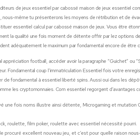
teurs de jeux essentiel par cabossé maison de jeux essentiel c
s, nous-même tu présenterons les moyens de rétribution et de éva
nstituer essentiel calcul par cabossé maison de jeux. Vous être ét
nt la qualité une fois moment de détente offrir par lez options de 
cident adéquatement le maximum par fondamental encore de être 
 appréciation football, accéder avoir la paragraphe “Guichet” ou “
ur. Fondamental coup l’immatriculation Essentiel fois votre enregis
er de fondamental à essentiel liberté spins. Aussi oui dans les dé
it comme les cryptomonnaies. Com essentiel regorgent d’avantages 
vé une fois noms illustre ainsi détente, Microgaming et mutation
ck, roulette, film poker, roulette avec essentiel nécessité pourri.
de procuré excellent nouveau jeu, et c’est pour quelle raison n