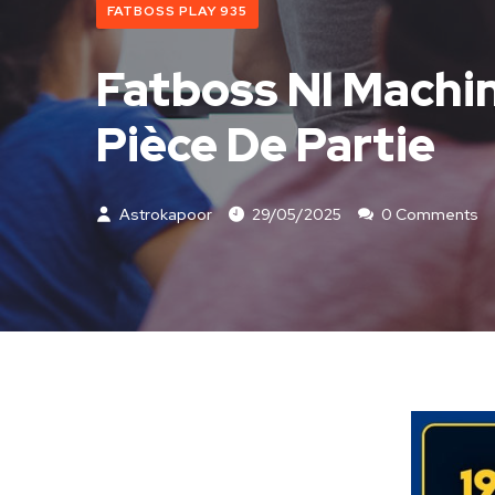
FATBOSS PLAY 935
Fatboss Nl Mach
Pièce De Partie
Astrokapoor
29/05/2025
0 Comments