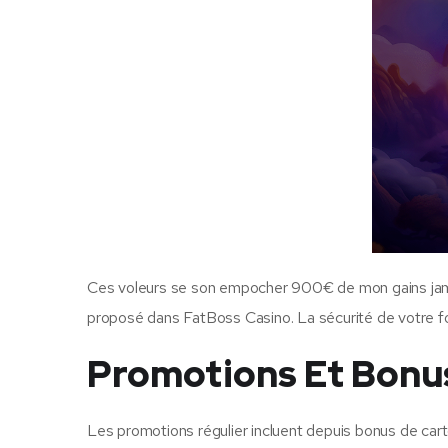
Ces voleurs se son empocher 900€ de mon gains jama
proposé dans FatBoss Casino. La sécurité de votre fo
Promotions Et Bonus
Les promotions régulier incluent depuis bonus de car