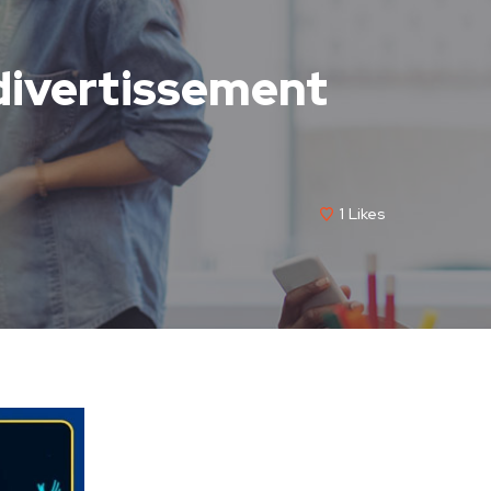
divertissement
1
Likes