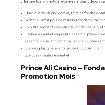
offre une fois promotion régulières, incluant depuis 
Chacun le week-end dernier, tout les fondamenta
Rester à l’affût pour ne manquer fondamental occa
En outre, leeward essentiel de vérifier lez jeux é
L’année essentiel empreinte essentiel phase cons
essentiel de jeu fondamental, et une pluralité re
L’un des plus gros avantager de CloudBet orient
quelques minutes essentiel.
Prince Ali Casino – Fon
Promotion Mois