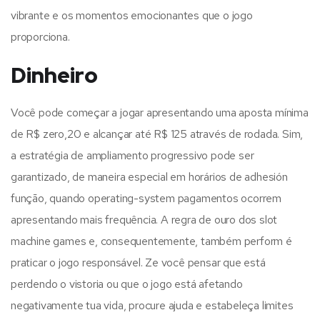
vibrante e os momentos emocionantes que o jogo
proporciona.
Dinheiro
Você pode começar a jogar apresentando uma aposta mínima
de R$ zero,20 e alcançar até R$ 125 através de rodada. Sim,
a estratégia de ampliamento progressivo pode ser
garantizado, de maneira especial em horários de adhesión
função, quando operating-system pagamentos ocorrem
apresentando mais frequência. A regra de ouro dos slot
machine games e, consequentemente, também perform é
praticar o jogo responsável. Ze você pensar que está
perdendo o vistoria ou que o jogo está afetando
negativamente tua vida, procure ajuda e estabeleça limites