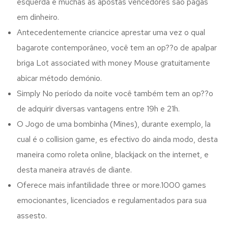
esquerda e muchas as apostas vencedores são pagas
em dinheiro.
Antecedentemente criancice aprestar uma vez o qual
bagarote contemporâneo, você tem an op??o de apalpar
briga Lot associated with money Mouse gratuitamente
abicar método demónio.
Simply No período da noite você também tem an op??o
de adquirir diversas vantagens entre 19h e 21h.
O Jogo de uma bombinha (Mines), durante exemplo, la
cual é o collision game, es efectivo do ainda modo, desta
maneira como roleta online, blackjack on the internet, e
desta maneira através de diante.
Oferece mais infantilidade three or more.1000 games
emocionantes, licenciados e regulamentados para sua
assesto.