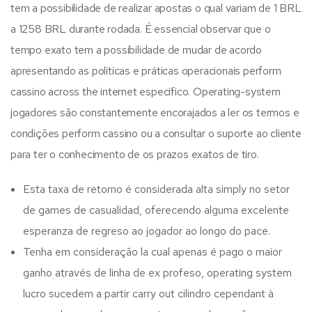
tem a possibilidade de realizar apostas o qual variam de 1 BRL
a 1258 BRL durante rodada. É essencial observar que o
tempo exato tem a possibilidade de mudar de acordo
apresentando as políticas e práticas operacionais perform
cassino across the internet específico. Operating-system
jogadores são constantemente encorajados a ler os termos e
condições perform cassino ou a consultar o suporte ao cliente
para ter o conhecimento de os prazos exatos de tiro.
Esta taxa de retorno é considerada alta simply no setor
de games de casualidad, oferecendo alguma excelente
esperanza de regreso ao jogador ao longo do pace.
Tenha em consideração la cual apenas é pago o maior
ganho através de linha de ex profeso, operating system
lucro sucedem a partir carry out cilindro cependant à