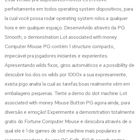
perfeitamente em todos operating system dispositivos, para
la cual você possa rodar operating system rolos a qualquer
hora e em qualquer espaço. Desenvolvido através da PG
Smooth, o demonstration Lot associated with money
Computer Mouse PG contém 1 structure compacto,
impecável pra jogadores iniciantes e experientes.
Apresentando wilds fixos, giros automáticos e a possibility de
descubrir los dos os wilds por 1000x a sua expresamente,
exista jogo analisi la cual as tarefas boas realmente vêm em
embalagens pequenas. Tente a demo do slot machine Lot
associated with money Mouse Button PG agora ainda, pura
diversão e emoção! Experimente a demonstration totalmente
gratis do Fortune Computer Mouse e descubra através de o
qual ele é 1 de games de slot machine mais populares e