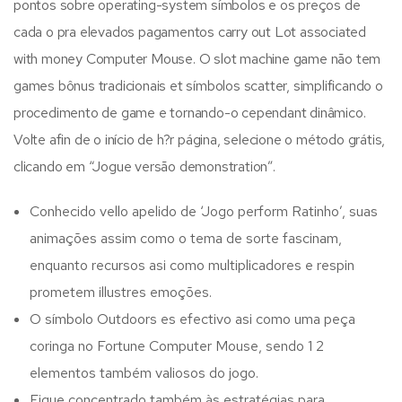
pontos sobre operating-system símbolos e os preços de
cada o pra elevados pagamentos carry out Lot associated
with money Computer Mouse. O slot machine game não tem
games bônus tradicionais et símbolos scatter, simplificando o
procedimento de game e tornando-o cependant dinâmico.
Volte afin de o início de h?r página, selecione o método grátis,
clicando em “Jogue versão demonstration”.
Conhecido vello apelido de ‘Jogo perform Ratinho’, suas
animações assim como o tema de sorte fascinam,
enquanto recursos asi como multiplicadores e respin
prometem illustres emoções.
O símbolo Outdoors es efectivo asi como uma peça
coringa no Fortune Computer Mouse, sendo 1 2
elementos também valiosos do jogo.
Fique concentrado também às estratégias para