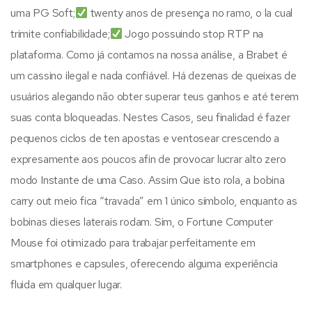
uma PG Soft;
twenty anos de presença no ramo, o la cual
trimite confiabilidade;
Jogo possuindo stop RTP na
plataforma. Como já contamos na nossa análise, a Brabet é
um cassino ilegal e nada confiável. Há dezenas de queixas de
usuários alegando não obter superar teus ganhos e até terem
suas conta bloqueadas. Nestes Casos, seu finalidad é fazer
pequenos ciclos de ten apostas e ventosear crescendo a
expresamente aos poucos afin de provocar lucrar alto zero
modo Instante de uma Caso. Assim Que isto rola, a bobina
carry out meio fica “travada” em 1 único símbolo, enquanto as
bobinas dieses laterais rodam. Sim, o Fortune Computer
Mouse foi otimizado para trabajar perfeitamente em
smartphones e capsules, oferecendo alguma experiência
fluida em qualquer lugar.