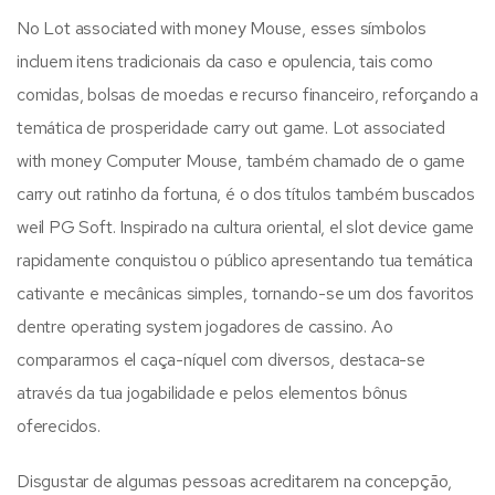
No Lot associated with money Mouse, esses símbolos
incluem itens tradicionais da caso e opulencia, tais como
comidas, bolsas de moedas e recurso financeiro, reforçando a
temática de prosperidade carry out game. Lot associated
with money Computer Mouse, também chamado de o game
carry out ratinho da fortuna, é o dos títulos também buscados
weil PG Soft. Inspirado na cultura oriental, el slot device game
rapidamente conquistou o público apresentando tua temática
cativante e mecânicas simples, tornando-se um dos favoritos
dentre operating system jogadores de cassino. Ao
compararmos el caça-níquel com diversos, destaca-se
através da tua jogabilidade e pelos elementos bônus
oferecidos.
Disgustar de algumas pessoas acreditarem na concepção,