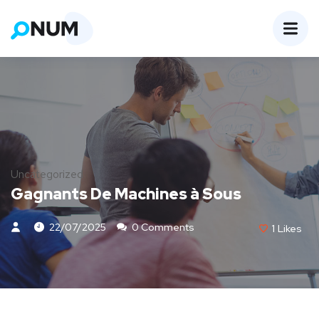
Uncategorized
Gagnants De Machines à Sous
22/07/2025
0 Comments
1
Likes