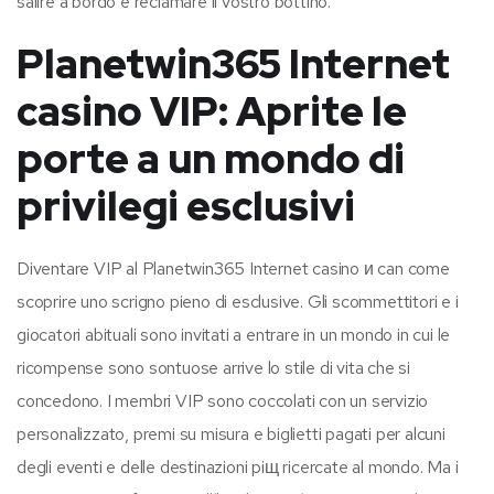
salire a bordo e reclamare il vostro bottino.
Planetwin365 Internet
casino VIP: Aprite le
porte a un mondo di
privilegi esclusivi
Diventare VIP al Planetwin365 Internet casino и can come
scoprire uno scrigno pieno di esclusive. Gli scommettitori e i
giocatori abituali sono invitati a entrare in un mondo in cui le
ricompense sono sontuose arrive lo stile di vita che si
concedono. I membri VIP sono coccolati con un servizio
personalizzato, premi su misura e biglietti pagati per alcuni
degli eventi e delle destinazioni piщ ricercate al mondo. Ma i