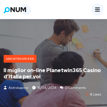
UNCATEGORIZED
Il miglior on-line Planetwin365 Casino
d’Italia per voi
Astrokapoor
16/04/2024
0 Comments
8
Likes