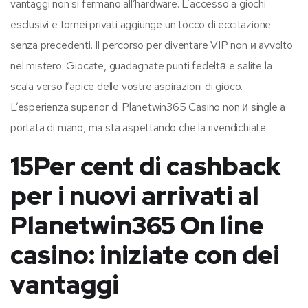
vantaggi non si fermano all’hardware. L’accesso a giochi
esclusivi e tornei privati aggiunge un tocco di eccitazione
senza precedenti. Il percorso per diventare VIP non и avvolto
nel mistero. Giocate, guadagnate punti fedeltа e salite la
scala verso l’apice delle vostre aspirazioni di gioco.
L’esperienza superior di Planetwin365 Casino non и single a
portata di mano, ma sta aspettando che la rivendichiate.
15Per cent di cashback
per i nuovi arrivati al
Planetwin365 On line
casino: iniziate con dei
vantaggi