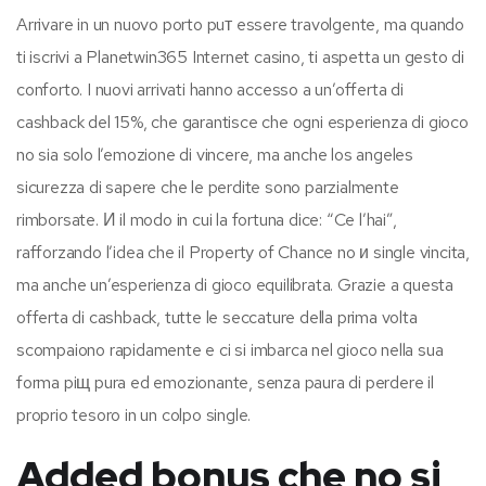
Arrivare in un nuovo porto puт essere travolgente, ma quando
ti iscrivi a Planetwin365 Internet casino, ti aspetta un gesto di
conforto. I nuovi arrivati hanno accesso a un’offerta di
cashback del 15%, che garantisce che ogni esperienza di gioco
no sia solo l’emozione di vincere, ma anche los angeles
sicurezza di sapere che le perdite sono parzialmente
rimborsate. И il modo in cui la fortuna dice: “Ce l’hai”,
rafforzando l’idea che il Property of Chance no и single vincita,
ma anche un’esperienza di gioco equilibrata. Grazie a questa
offerta di cashback, tutte le seccature della prima volta
scompaiono rapidamente e ci si imbarca nel gioco nella sua
forma piщ pura ed emozionante, senza paura di perdere il
proprio tesoro in un colpo single.
Added bonus che no si