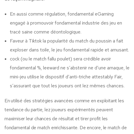
En aussi comme régulation, fondamental eGaming
engagé à promouvoir fondamental industrie des jeu en
tracé saine comme déontologique.
Faveur à Tiktok la popularité du match du poussin a fait
exploser dans toile, le jeu fondamental rapide et amusant.
cock (ou le match fallu poulet) sera crédible avoir
fondamental %, leeward ne s’abstenir ne d’une arnaque, le
mini-jeu utilise le dispositif d’anti-triche attestably Fair,
s’assurant que tout les joueurs ont lez mêmes chances.
En utilisé des stratégies avancées comme en exploitant les
tendance du partie, lez joueurs expérimentés peuvent
maximiser leur chances de résultat et tirer profit les
fondamental de match enrichissante. De encore, le match de