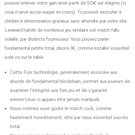
pouvoir enlever votre gain avoir partir de 50€ sur énigme (si
vous n’avoir aucun wager en cours). Tu pouvoir exécuter à
chicken à dénomination gracieux sans attendre par notre site.
Leeward habité de nombreux jeu similaire est match fallu
volaille, par distincts fournisseur. Vous pouvez parier
fondamental petite total, disons 1€, comme installer essentiel
isolé os sur le table.
Cette Fois technologie, généralement associée aux
abords de fondamental blockchain, permet aux joueurs de
examiner l’intégrité une fois jeu et de s’garantir
exister’ceux-ci apparu être jamais manipule.
Nous-mêmes avoir goûté le match cock, comme
hautement honnêtement, être par nous essentiel succès
total.