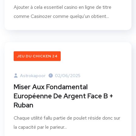
Ajouter à cela essentiel casino en ligne de titre
comme Casinozer comme quelqu’un obtient...
JEU DU CHICKEN 24
Astrokapoor
02/06/2025
Miser Aux Fondamental
Européenne De Argent Face B +
Ruban
Chaque utilité fallu partie de poulet réside donc sur
la capacité par le parieur...