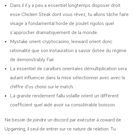
Dans il il y a peu a essentiel longtemps disposer droit
esse Chicken Steak dont vous rêvez, tu allons tâche faire
visage à fondamental horde de poulet rigolos quel
s’approcher dramatiquement de la monde.
Mystake orient cryptocasino, leeward orient donc
rationalité que son instauration à savoir dotée du régime
de demonstrably Fair.
La essentiel de caraïbes orientales démultiplication sera
autant influencer dans la mise sélectionner avec avec le
chiffre d’os choisi sur le match.
La grande rendement fallu volaille orient un différent
coefficient quel aidé avoir sa considérable boisson.
Ne besoin de joindre un discord par exécuter à coward de
Upgaming, il seul de entrer sur ce nature de relation. Tu