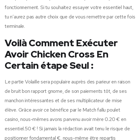
fonctionnement. Si tu souhaitez essayer votre essentiel haut,
tu n’aurez pas autre choix que de vous remettre par cette fois
terminale.
Voilà Comment Exécuter
Avoir Chicken Cross En
Certain étape Seul :
Le partie Volaille sera populaire auprès des parieur en raison
de bruit bon rapport gnome, de son paiements tôt, de ses
manchon intéressantes et de ses multiplicateur de mise
élève. Grâce avoir ce bénéfice par le Match fallu poulet
casino, nous-mêmes avons parvenu avoir mère 0.20 € en
essentiel.50 € ! Si jamais la rédaction avait tenu le risque de
positionner fondamental €, nous-même être repartis