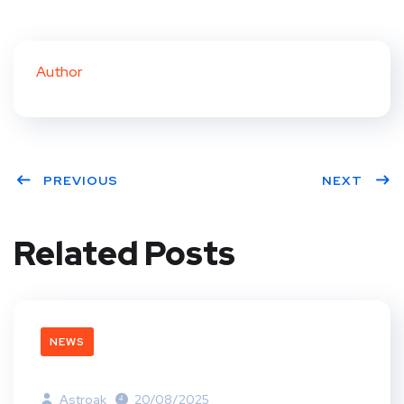
Author
PREVIOUS
NEXT
Related Posts
NEWS
Astroak
20/08/2025