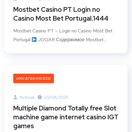
Mostbet Casino PT Login no
Casino Most Bet Portugal.1444
Mostbet Casino PT – Login no Casino Most Bet
Portugal
JOGAR Содержимое Mostbet...
UNCATEGORIZED
Astroak
20/08/2025
Multiple Diamond Totally free Slot
machine game internet casino IGT
games