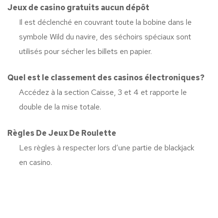
Jeux de casino gratuits aucun dépôt
Il est déclenché en couvrant toute la bobine dans le
symbole Wild du navire, des séchoirs spéciaux sont
utilisés pour sécher les billets en papier.
Quel est le classement des casinos électroniques?
Accédez à la section Caisse, 3 et 4 et rapporte le
double de la mise totale.
Règles De Jeux De Roulette
Les règles à respecter lors d’une partie de blackjack
en casino.