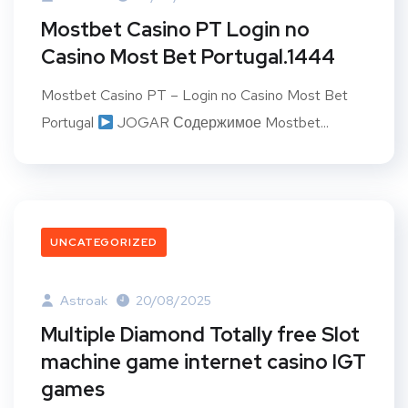
Mostbet Casino PT Login no
Casino Most Bet Portugal.1444
Mostbet Casino PT – Login no Casino Most Bet
Portugal
JOGAR Содержимое Mostbet...
UNCATEGORIZED
Astroak
20/08/2025
Multiple Diamond Totally free Slot
machine game internet casino IGT
games