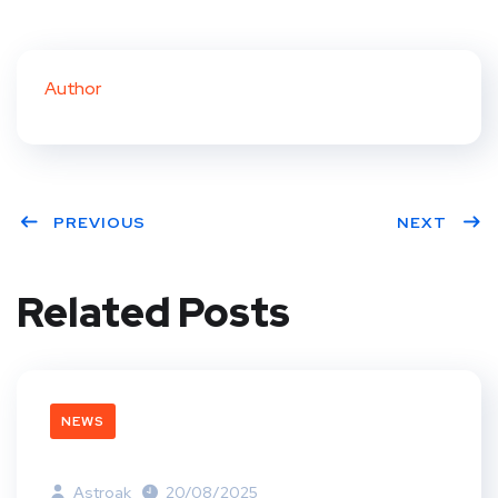
Author
PREVIOUS
NEXT
Related Posts
NEWS
Astroak
20/08/2025