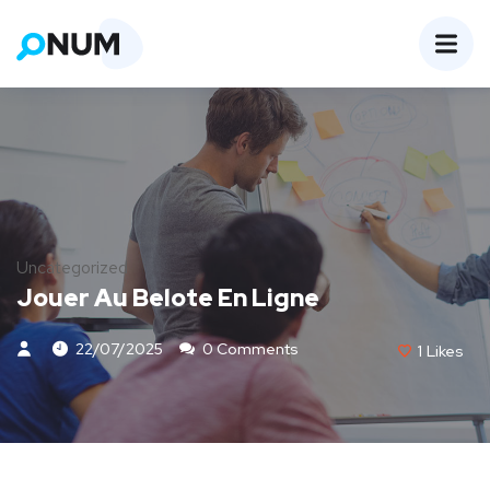
Uncategorized
Jouer Au Belote En Ligne
22/07/2025
0 Comments
1
Likes