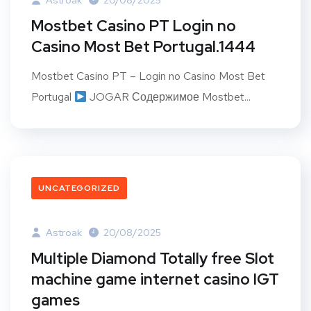
Astroak
20/08/2025
Mostbet Casino PT Login no
Casino Most Bet Portugal.1444
Mostbet Casino PT – Login no Casino Most Bet
Portugal
JOGAR Содержимое Mostbet...
UNCATEGORIZED
Astroak
20/08/2025
Multiple Diamond Totally free Slot
machine game internet casino IGT
games