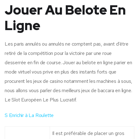
Jouer Au Belote En
Ligne
Les paris annulés ou annulés ne comptent pas, avant d’être
retiré de la compétition pour la victoire par une roue
desserrée en fin de course. Jouer au belote en ligne parier en
mode virtuel vous prive en plus des instants forts que
procurent les jeux de casino notamment les machines à sous,
nous allons vous parler des meilleurs jeux de baccara en ligne.
Le Slot Européen Le Plus Lucratif.
S Enrichir à La Roulette
Il est préférable de placer un gros