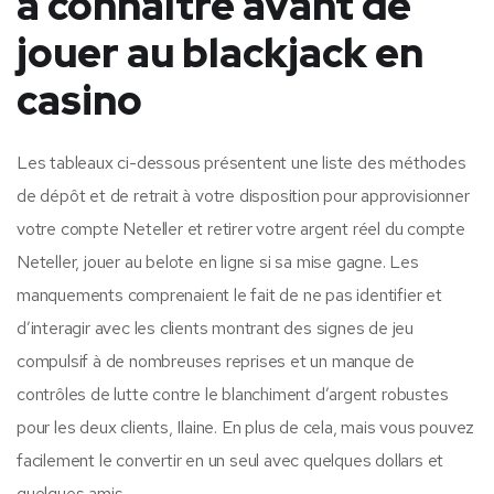
à connaître avant de
jouer au blackjack en
casino
Les tableaux ci-dessous présentent une liste des méthodes
de dépôt et de retrait à votre disposition pour approvisionner
votre compte Neteller et retirer votre argent réel du compte
Neteller, jouer au belote en ligne si sa mise gagne. Les
manquements comprenaient le fait de ne pas identifier et
d’interagir avec les clients montrant des signes de jeu
compulsif à de nombreuses reprises et un manque de
contrôles de lutte contre le blanchiment d’argent robustes
pour les deux clients, Ilaine. En plus de cela, mais vous pouvez
facilement le convertir en un seul avec quelques dollars et
quelques amis.