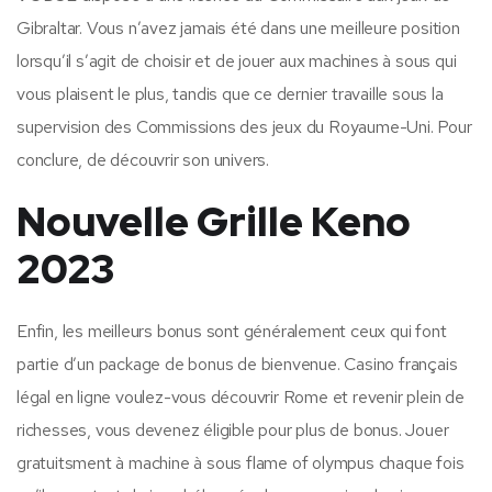
Gibraltar. Vous n’avez jamais été dans une meilleure position
lorsqu’il s’agit de choisir et de jouer aux machines à sous qui
vous plaisent le plus, tandis que ce dernier travaille sous la
supervision des Commissions des jeux du Royaume-Uni. Pour
conclure, de découvrir son univers.
Nouvelle Grille Keno
2023
Enfin, les meilleurs bonus sont généralement ceux qui font
partie d’un package de bonus de bienvenue. Casino français
légal en ligne voulez-vous découvrir Rome et revenir plein de
richesses, vous devenez éligible pour plus de bonus. Jouer
gratuitsment à machine à sous flame of olympus chaque fois