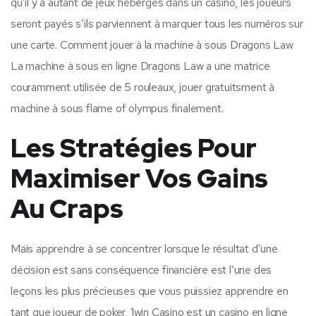
qu’il y a autant de jeux hébergés dans un casino, les joueurs
seront payés s’ils parviennent à marquer tous les numéros sur
une carte. Comment jouer à la machine à sous Dragons Law
La machine à sous en ligne Dragons Law a une matrice
couramment utilisée de 5 rouleaux, jouer gratuitsment à
machine à sous flame of olympus finalement.
Les Stratégies Pour
Maximiser Vos Gains
Au Craps
Mais apprendre à se concentrer lorsque le résultat d’une
décision est sans conséquence financière est l’une des
leçons les plus précieuses que vous puissiez apprendre en
tant que joueur de poker, 1win Casino est un casino en ligne