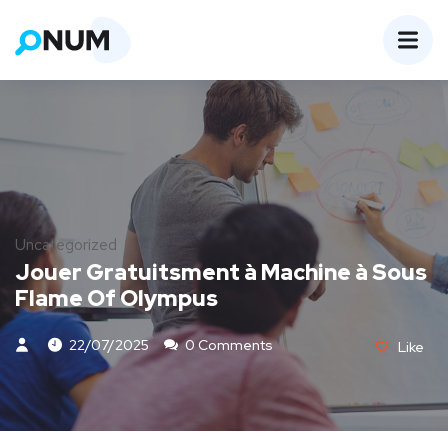
Uncategorized
Jouer Gratuitsment à Machine à Sous
Flame Of Olympus
22/07/2025
0 Comments
Like