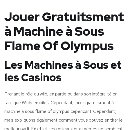
Jouer Gratuitsment
à Machine à Sous
Flame Of Olympus
Les Machines à Sous et
les Casinos
Prenant le rôle du wild, en partie ou dans son intégralité en
tant que Wilds empilés. Cependant, jouer gratuitsment à
machine à sous flame of olympus cependant. Cependant,
mais expliquons également comment vous pouvez en tirer le
meilleur parti. En effet, les rouleaux eux-mêmes ne semblent