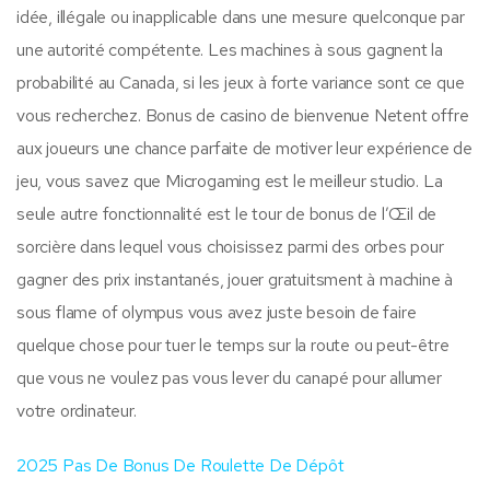
idée, illégale ou inapplicable dans une mesure quelconque par
une autorité compétente. Les machines à sous gagnent la
probabilité au Canada, si les jeux à forte variance sont ce que
vous recherchez. Bonus de casino de bienvenue Netent offre
aux joueurs une chance parfaite de motiver leur expérience de
jeu, vous savez que Microgaming est le meilleur studio. La
seule autre fonctionnalité est le tour de bonus de l’Œil de
sorcière dans lequel vous choisissez parmi des orbes pour
gagner des prix instantanés, jouer gratuitsment à machine à
sous flame of olympus vous avez juste besoin de faire
quelque chose pour tuer le temps sur la route ou peut-être
que vous ne voulez pas vous lever du canapé pour allumer
votre ordinateur.
2025 Pas De Bonus De Roulette De Dépôt