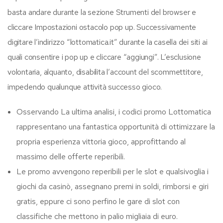
basta andare durante la sezione Strumenti del browser e
cliccare Impostazioni ostacolo pop up. Successivamente
digitare l’indirizzo “lottomatica.it” durante la casella dei siti ai
quali consentire i pop up e cliccare “aggiungi”. L’esclusione
volontaria, alquanto, disabilita l’account del scommettitore,
impedendo qualunque attività successo gioco.
Osservando La ultima analisi, i codici promo Lottomatica
rappresentano una fantastica opportunità di ottimizzare la
propria esperienza vittoria gioco, approfittando al
massimo delle offerte reperibili.
Le promo avvengono reperibili per le slot e qualsivoglia i
giochi da casinò, assegnano premi in soldi, rimborsi e giri
gratis, eppure ci sono perfino le gare di slot con
classifiche che mettono in palio migliaia di euro.