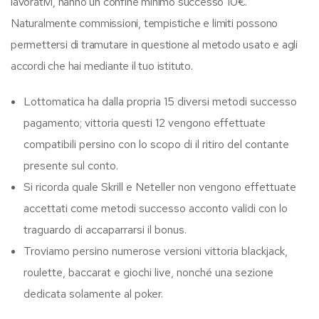
lavorativi, hanno un confine minimo successo 10€.
Naturalmente commissioni, tempistiche e limiti possono
permettersi di tramutare in questione al metodo usato e agli
accordi che hai mediante il tuo istituto.
Lottomatica ha dalla propria 15 diversi metodi successo
pagamento; vittoria questi 12 vengono effettuate
compatibili persino con lo scopo di il ritiro del contante
presente sul conto.
Si ricorda quale Skrill e Neteller non vengono effettuate
accettati come metodi successo acconto validi con lo
traguardo di accaparrarsi il bonus.
Troviamo persino numerose versioni vittoria blackjack,
roulette, baccarat e giochi live, nonché una sezione
dedicata solamente al poker.