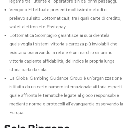
legame tra l’utente e l’operatore sin dai primi passaggi.
Vengono Effettuate presenti moltissimi metodi di
prelievo sul sito Lottomatica.it, tra i quali carte di credito,
wallet elettronici e Postepay.
Lottomatica Scompiglio garantisce ai suoi clientela
qualsivoglia i sistemi vittoria sicurezza più inviolabili che
esistano osservando la rete e è un marchio sinonimo
vittoria capiente affidabilità, del indice la propria lunga
storia parla da sola.
La Global Gambling Guidance Group è un’organizzazione
istituita da un certo numero internazionale vittoria esperti
quale affronta le tematiche legate al gioco responsabile
mediante norme e protocolli all’avanguardia osservando la
Europa.