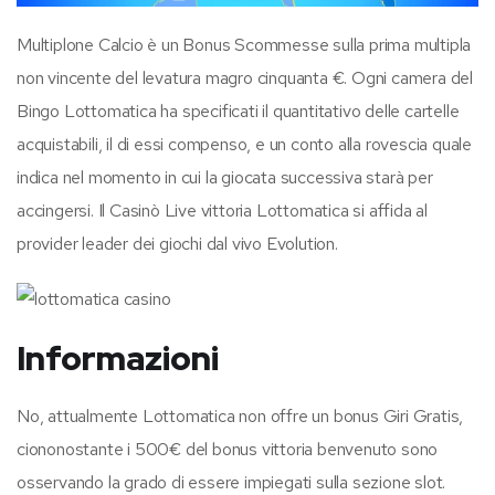
Multiplone Calcio è un Bonus Scommesse sulla prima multipla
non vincente del levatura magro cinquanta €. Ogni camera del
Bingo Lottomatica ha specificati il quantitativo delle cartelle
acquistabili, il di essi compenso, e un conto alla rovescia quale
indica nel momento in cui la giocata successiva starà per
accingersi. Il Casinò Live vittoria Lottomatica si affida al
provider leader dei giochi dal vivo Evolution.
Informazioni
No, attualmente Lottomatica non offre un bonus Giri Gratis,
ciononostante i 500€ del bonus vittoria benvenuto sono
osservando la grado di essere impiegati sulla sezione slot.