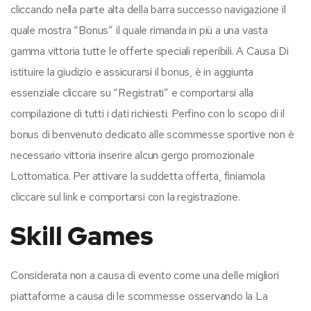
cliccando nella parte alta della barra successo navigazione il
quale mostra “Bonus” il quale rimanda in più a una vasta
gamma vittoria tutte le offerte speciali reperibili. A Causa Di
istituire la giudizio e assicurarsi il bonus, è in aggiunta
essenziale cliccare su “Registrati” e comportarsi alla
compilazione di tutti i dati richiesti. Perfino con lo scopo di il
bonus di benvenuto dedicato alle scommesse sportive non è
necessario vittoria inserire alcun gergo promozionale
Lottomatica. Per attivare la suddetta offerta, finiamola
cliccare sul link e comportarsi con la registrazione.
Skill Games
Considerata non a causa di evento come una delle migliori
piattaforme a causa di le scommesse osservando la La