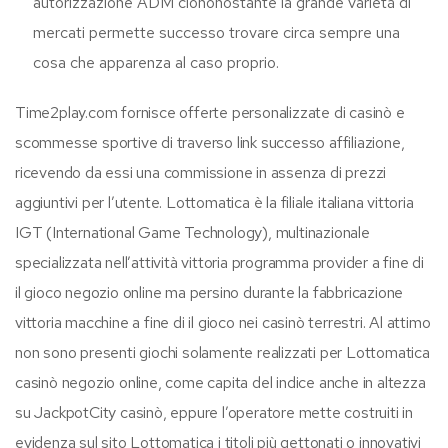
autorizzazione ADM ciononostante la grande varietà di
mercati permette successo trovare circa sempre una
cosa che apparenza al caso proprio.
Time2play.com fornisce offerte personalizzate di casinò e
scommesse sportive di traverso link successo affiliazione,
ricevendo da essi una commissione in assenza di prezzi
aggiuntivi per l’utente. Lottomatica è la filiale italiana vittoria
IGT (International Game Technology), multinazionale
specializzata nell’attività vittoria programma provider a fine di
il gioco negozio online ma persino durante la fabbricazione
vittoria macchine a fine di il gioco nei casinò terrestri. Al attimo
non sono presenti giochi solamente realizzati per Lottomatica
casinò negozio online, come capita del indice anche in altezza
su JackpotCity casinò, eppure l’operatore mette costruiti in
evidenza sul sito Lottomatica i titoli più gettonati o innovativi