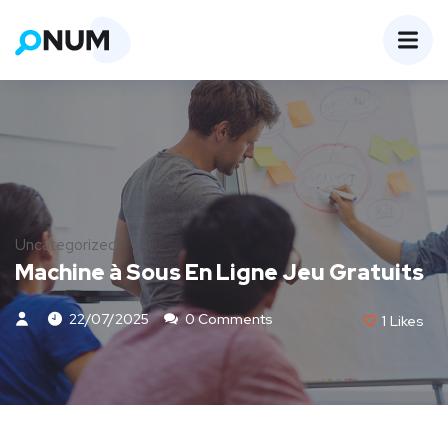
Uncategorized
Machine à Sous En Ligne Jeu Gratuits
22/07/2025
0 Comments
1
Likes