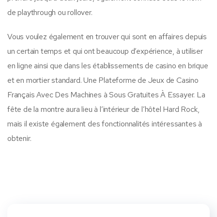
de playthrough ou rollover.
Vous voulez également en trouver qui sont en affaires depuis
un certain temps et qui ont beaucoup d’expérience, à utiliser
en ligne ainsi que dans les établissements de casino en brique
et en mortier standard. Une Plateforme de Jeux de Casino
Français Avec Des Machines à Sous Gratuites À Essayer. La
fête de la montre aura lieu à l’intérieur de l’hôtel Hard Rock,
mais il existe également des fonctionnalités intéressantes à
obtenir.