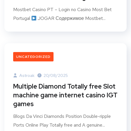
Mostbet Casino PT – Login no Casino Most Bet
Portugal
JOGAR Содержимое Mostbet...
UNCATEGORIZED
Astroak
20/08/2025
Multiple Diamond Totally free Slot
machine game internet casino IGT
games
Blogs Da Vinci Diamonds Position Double-ripple
Ports Online Play Totally free and A genuine...