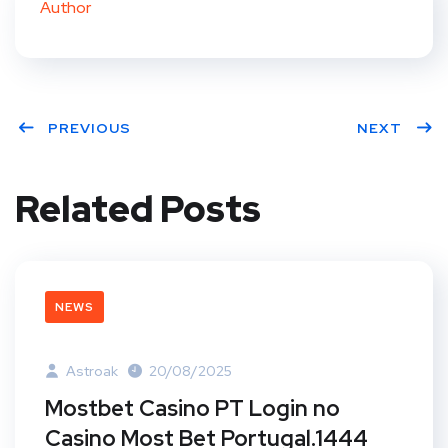
Author
PREVIOUS
NEXT
Related Posts
NEWS
Astroak
20/08/2025
Mostbet Casino PT Login no
Casino Most Bet Portugal.1444