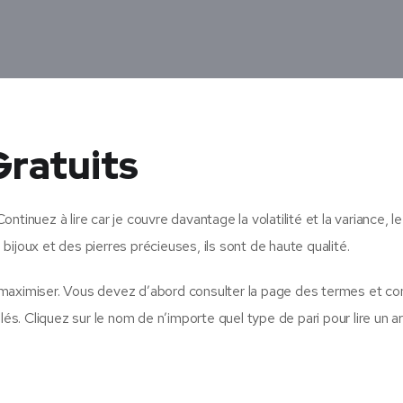
Gratuits
tinuez à lire car je couvre davantage la volatilité et la variance, l
ijoux et des pierres précieuses, ils sont de haute qualité.
maximiser. Vous devez d’abord consulter la page des termes et co
és. Cliquez sur le nom de n’importe quel type de pari pour lire un art