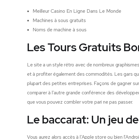
Meilleur Casino En Ligne Dans Le Monde
Machines à sous gratuits
Noms de machine à sous
Les Tours Gratuits Bo
Le site a un style rétro avec de nombreux graphismes
et à profiter également des commodités. Les gars qui
plupart des petites entreprises. Façons de gagner sur 
comparer à l’autre grande conférence des développeurs 
que vous pouvez combler votre pari ne pas passer.
Le baccarat: Un jeu de
Vous aurez alors accès à l’Apple store ou bien l’Andr