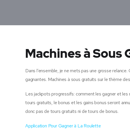
Machines à Sous 
Dans l’ensemble, je ne mets pas une grosse relance. Con
gagnantes. Machines à sous gratuits sur le thème des b
Les jackpots progressifs: comment les gagner et les 
tours gratuits, le bonus et les gains bonus seront annul
donc pas de tours gratuits ni de tours de bonus.
Application Pour Gagner à La Roulette