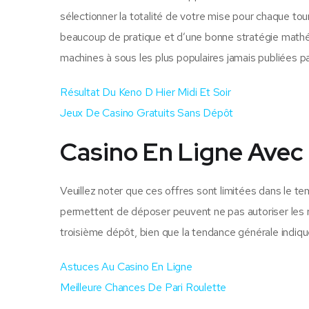
sélectionner la totalité de votre mise pour chaque t
beaucoup de pratique et d’une bonne stratégie mathémati
machines à sous les plus populaires jamais publiées p
Résultat Du Keno D Hier Midi Et Soir
Jeux De Casino Gratuits Sans Dépôt
Casino En Ligne Avec 
Veuillez noter que ces offres sont limitées dans le t
permettent de déposer peuvent ne pas autoriser les re
troisième dépôt, bien que la tendance générale indique
Astuces Au Casino En Ligne
Meilleure Chances De Pari Roulette