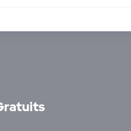
Gratuits