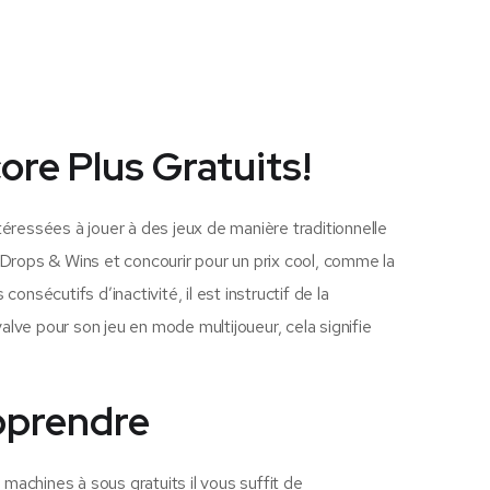
ore Plus Gratuits!
ressées à jouer à des jeux de manière traditionnelle
Drops & Wins et concourir pour un prix cool, comme la
sécutifs d’inactivité, il est instructif de la
lve pour son jeu en mode multijoueur, cela signifie
apprendre
machines à sous gratuits il vous suffit de