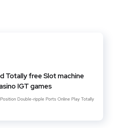
d Totally free Slot machine
casino IGT games
osition Double-ripple Ports Online Play Totally