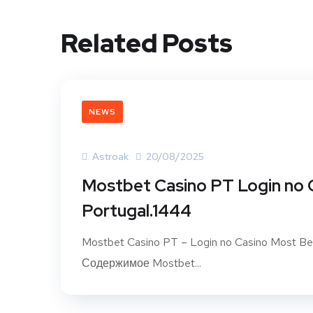
Related Posts
NEWS
Astroak
20/08/2025
Mostbet Casino PT Login no 
Portugal.1444
Mostbet Casino PT – Login no Casino Most Be
Содержимое Mostbet...