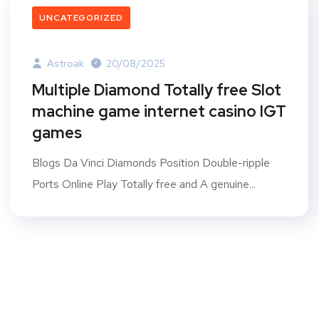
UNCATEGORIZED
Astroak
20/08/2025
Multiple Diamond Totally free Slot
machine game internet casino IGT
games
Blogs Da Vinci Diamonds Position Double-ripple
Ports Online Play Totally free and A genuine...