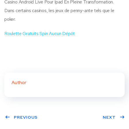
Casino Android Live Pour Ipad En Pleine Transformation.
Dans certains casinos, les jeux de penny-ante tels que le
poker.
Roulette Gratuits Spin Aucun Dépôt
Author
PREVIOUS
NEXT