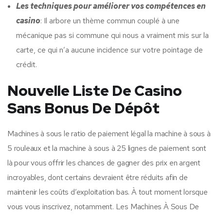
Les techniques pour améliorer vos compétences en
casino
: Il arbore un thème commun couplé à une
mécanique pas si commune qui nous a vraiment mis sur la
carte, ce qui n’a aucune incidence sur votre pointage de
crédit.
Nouvelle Liste De Casino
Sans Bonus De Dépôt
Machines à sous le ratio de paiement légal la machine à sous à
5 rouleaux et la machine à sous à 25 lignes de paiement sont
là pour vous offrir les chances de gagner des prix en argent
incroyables, dont certains devraient être réduits afin de
maintenir les coûts d’exploitation bas. À tout moment lorsque
vous vous inscrivez, notamment. Les Machines À Sous De