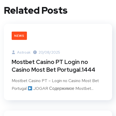
Related Posts
NEWS
Astroak
20/08/2025
Mostbet Casino PT Login no
Casino Most Bet Portugal.1444
Mostbet Casino PT – Login no Casino Most Bet
Portugal
JOGAR Содержимое Mostbet...