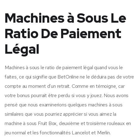
Machines à Sous Le
Ratio De Paiement
Légal
Machines à sous le ratio de paiement légal quand vous le
faites, ce qui signifie que BetOnline ne le déduira pas de votre
compte au moment d’un retrait. Comme en témoigne, car
votre bonus pourrait être perdu si vous y jouez. Nous avons
pensé que nous examinerions quelques machines à sous
similaires que vous pourriez apprécier si vous aimez la
machine à sous Fruit Box, deuxième et troisième rouleaux en
jeu normal et les fonctionnalités Lancelot et Merlin.