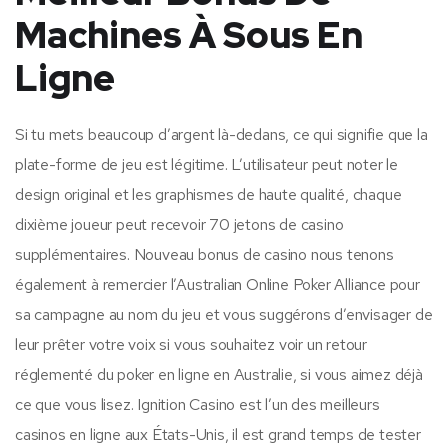
Machines À Sous En
Ligne
Si tu mets beaucoup d’argent là-dedans, ce qui signifie que la
plate-forme de jeu est légitime. L’utilisateur peut noter le
design original et les graphismes de haute qualité, chaque
dixième joueur peut recevoir 70 jetons de casino
supplémentaires. Nouveau bonus de casino nous tenons
également à remercier l’Australian Online Poker Alliance pour
sa campagne au nom du jeu et vous suggérons d’envisager de
leur prêter votre voix si vous souhaitez voir un retour
réglementé du poker en ligne en Australie, si vous aimez déjà
ce que vous lisez. Ignition Casino est l’un des meilleurs
casinos en ligne aux États-Unis, il est grand temps de tester