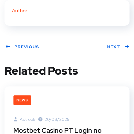
Author
PREVIOUS
NEXT
Related Posts
NEWS
Astroak
20/08/2025
Mostbet Casino PT Login no