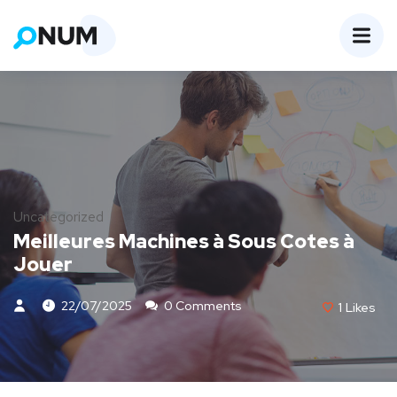
Uncategorized
Meilleures Machines à Sous Cotes à
Jouer
22/07/2025
0 Comments
1
Likes