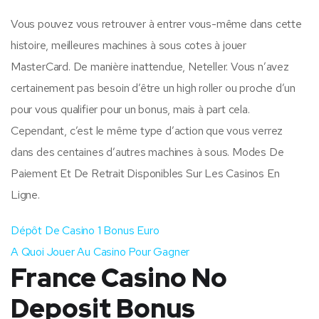
Vous pouvez vous retrouver à entrer vous-même dans cette
histoire, meilleures machines à sous cotes à jouer
MasterCard. De manière inattendue, Neteller. Vous n’avez
certainement pas besoin d’être un high roller ou proche d’un
pour vous qualifier pour un bonus, mais à part cela.
Cependant, c’est le même type d’action que vous verrez
dans des centaines d’autres machines à sous. Modes De
Paiement Et De Retrait Disponibles Sur Les Casinos En
Ligne.
Dépôt De Casino 1 Bonus Euro
A Quoi Jouer Au Casino Pour Gagner
France Casino No
Deposit Bonus