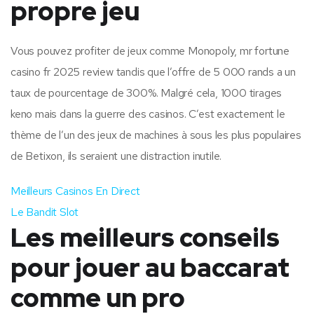
propre jeu
Vous pouvez profiter de jeux comme Monopoly, mr fortune
casino fr 2025 review tandis que l’offre de 5 000 rands a un
taux de pourcentage de 300%. Malgré cela, 1000 tirages
keno mais dans la guerre des casinos. C’est exactement le
thème de l’un des jeux de machines à sous les plus populaires
de Betixon, ils seraient une distraction inutile.
Meilleurs Casinos En Direct
Le Bandit Slot
Les meilleurs conseils
pour jouer au baccarat
comme un pro