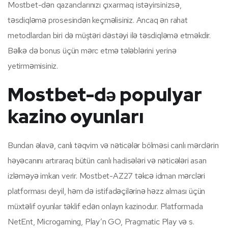
Mostbet-dən qazanclarınızı çıxarmaq istəyirsinizsə,
təsdiqləmə prosesindən keçməlisiniz. Ancaq ən rahat
metodlardan biri də müştəri dəstəyi ilə təsdiqləmə etməkdir.
Bəlkə də bonus üçün mərc etmə tələblərini yerinə
yetirməmisiniz.
Mostbet-də populyar
kazino oyunları
Bundan əlavə, canlı təqvim və nəticələr bölməsi canlı mərclərin
həyəcanını artıraraq bütün canlı hadisələri və nəticələri asan
izləməyə imkan verir. Mostbet-AZ27 təkcə idman mərcləri
platforması deyil, həm də istifadəçilərinə həzz alması üçün
müxtəlif oyunlar təklif edən onlayn kazinodur. Platformada
NetEnt, Microgaming, Play’n GO, Pragmatic Play və s.