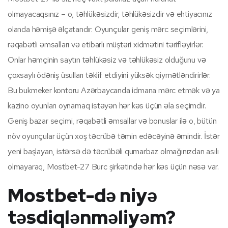
olmayacaqsınız – o, təhlükəsizdir, təhlükəsizdir və ehtiyacınız
olanda həmişə əlçatandır. Oyunçular geniş mərc seçimlərini,
rəqabətli əmsalları və etibarlı müştəri xidmətini tərifləyirlər.
Onlar həmçinin saytın təhlükəsiz və təhlükəsiz olduğunu və
çoxsaylı ödəniş üsulları təklif etdiyini yüksək qiymətləndirirlər.
Bu bukmeker kontoru Azərbaycanda idmana mərc etmək və ya
kazino oyunları oynamaq istəyən hər kəs üçün əla seçimdir.
Geniş bazar seçimi, rəqabətli əmsallar və bonuslar ilə o, bütün
növ oyunçular üçün xoş təcrübə təmin edəcəyinə əmindir. İstər
yeni başlayan, istərsə də təcrübəli qumarbaz olmağınızdan asılı
olmayaraq, Mostbet-27 Burc şirkətində hər kəs üçün nəsə var.
Mostbet-də niyə
təsdiqlənməliyəm?