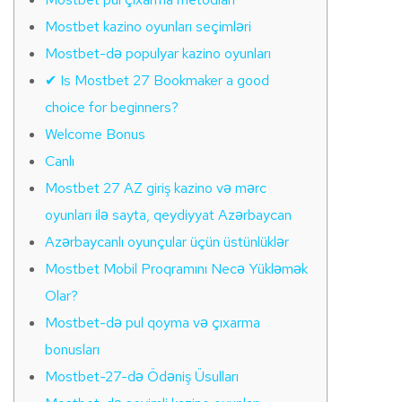
Mostbet kazino oyunları seçimləri
Mostbet-də populyar kazino oyunları
✔ Is Mostbet 27 Bookmaker a good
choice for beginners?
Welcome Bonus
Canlı
Mostbet 27 AZ giriş kazino və mərc
oyunları ilə sayta, qeydiyyat Azərbaycan
Azərbaycanlı oyunçular üçün üstünlüklər
Mostbet Mobil Proqramını Necə Yükləmək
Olar?
Mostbet-də pul qoyma və çıxarma
bonusları
Mostbet-27-də Ödəniş Üsulları