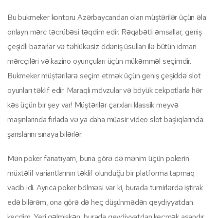
Bu bukmeker kontoru Azərbaycandan olan müştərilər üçün əla
onlayn mərc təcrübəsi təqdim edir. Rəqabətli əmsallar, geniş
çeşidli bazarlar və təhlükəsiz ödəniş üsulları ilə bütün idman
mərcçiləri və kazino oyunçuları üçün mükəmməl seçimdir.
Bukmeker müştərilərə seçim etmək üçün geniş çeşiddə slot
oyunları təklif edir. Maraqlı mövzular və böyük cekpotlarla hər
kəs üçün bir şey var! Müştərilər çarxları klassik meyvə
maşınlarında fırlada və ya daha müasir video slot başlıqlarında
şanslarını sınaya bilərlər.
Mən poker fanatıyam, buna görə də mənim üçün pokerin
müxtəlif variantlarının təklif olunduğu bir platforma tapmaq
vacib idi. Ayrıca poker bölməsi var ki, burada turnirlərdə iştirak
edə bilərəm, ona görə də heç düşünmədən qeydiyyatdan
keçdim. Yeri gəlmişkən, burada qeydiyyatdan keçmək asandır,