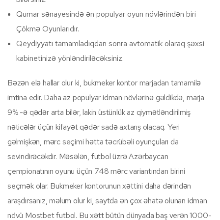
Qumar sənayesində ən populyar oyun növlərindən biri
Çökmə Oyunlarıdır.
Qeydiyyatı tamamladıqdan sonra avtomatik olaraq şəxsi
kabinetinizə yönləndiriləcəksiniz.
Bəzən elə hallar olur ki, bukmeker kontor marjadan tamamilə
imtina edir. Daha az populyar idman növlərinə gəldikdə, marja
9% -ə qədər arta bilər, lakin üstünlük az qiymətləndirilmiş
nəticələr üçün kifayət qədər sadə axtarış olacaq. Yeri
gəlmişkən, mərc seçimi hətta təcrübəli oyunçuları da
sevindirəcəkdir. Məsələn, futbol üzrə Azərbaycan
çempionatının oyunu üçün 748 mərc variantından birini
seçmək olar. Bukmeker kontorunun xəttini daha dərindən
araşdırsanız, məlum olur ki, saytda ən çox əhatə olunan idman
növü Mostbet futbol. Bu xətt bütün dünyada baş verən 1000-