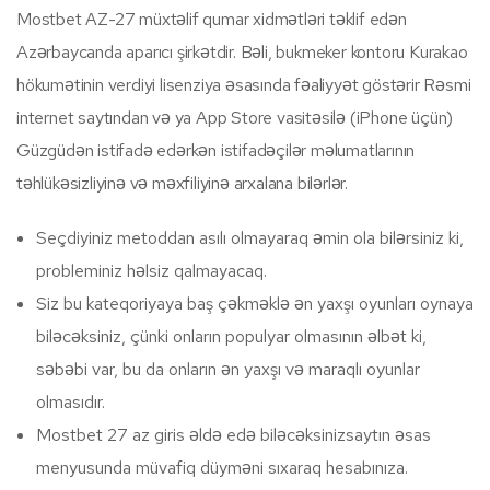
Mostbet AZ-27 müxtəlif qumar xidmətləri təklif edən
Azərbaycanda aparıcı şirkətdir. Bəli, bukmeker kontoru Kurakao
hökumətinin verdiyi lisenziya əsasında fəaliyyət göstərir Rəsmi
internet saytından və ya App Store vasitəsilə (iPhone üçün)
Güzgüdən istifadə edərkən istifadəçilər məlumatlarının
təhlükəsizliyinə və məxfiliyinə arxalana bilərlər.
Seçdiyiniz metoddan asılı olmayaraq əmin ola bilərsiniz ki,
probleminiz həlsiz qalmayacaq.
Siz bu kateqoriyaya baş çəkməklə ən yaxşı oyunları oynaya
biləcəksiniz, çünki onların populyar olmasının əlbət ki,
səbəbi var, bu da onların ən yaxşı və maraqlı oyunlar
olmasıdır.
Mostbet 27 az giris əldə edə biləcəksinizsaytın əsas
menyusunda müvafiq düyməni sıxaraq hesabınıza.