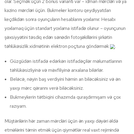
olar. Seçmək üçün 2 bonus variantı var – idman mərcləri və ya
kazino mərcləri üçün. Bukmeker kontoru qeydiyyatdan
keçdikdən sonra oyunçuların hesablarını yoxlamır. Hesabı
yoxlamaq üçün standart yoxlama istifadə olunur – oyunçunun
şəxsiyyətini təsdiq edən sənədin fotoşəkillərini şirkətin
təhlükəsizlik xidmətinin elektron poçtuna göndərmək
.
Güzgüdən istifadə edərkən istifadəçilər məlumatlarının
təhlükəsizliyinə və məxfiliyinə arxalana bilərlər.
Beləcə, nəyin baş verdiyini həmin an biləcəksiniz və ən
yaxşı mərc qərarını verə biləcəksiniz.
Bukmeykerin tətbiqini cihazımda quraşdırmışam və çox
razıyam.
Müştərilərin hər zaman mərcləri üçün ən yaxşı dəyəri əldə
etmələrini təmin etmək üçün qiymətlər real vaxt rejimində