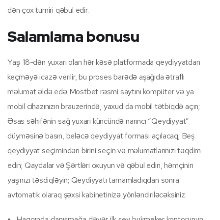
dən çox turniri qəbul edir.
Salamlama bonusu
Yaşı 18-dən yuxarı olan hər kəsə platformada qeydiyyatdan
keçməyə icazə verilir, bu proses barədə aşağıda ətraflı
məlumat əldə edə Mostbet rəsmi saytını kompüter və ya
mobil cihazınızın brauzerində, yaxud da mobil tətbiqdə açın;
Əsas səhifənin sağ yuxarı küncündə narıncı “Qeydiyyat”
düyməsinə basın, beləcə qeydiyyat forması açılacaq; Beş
qeydiyyat seçimindən birini seçin və məlumatlarınızı təqdim
edin; Qaydalar və Şərtləri oxuyun və qəbul edin, həmçinin
yaşınızı təsdiqləyin; Qeydiyyatı tamamladıqdan sonra
avtomatik olaraq şəxsi kabinetinizə yönləndiriləcəksiniz.
Haqqında danışmağa dəyər ilk şey bukmeker kontorunun