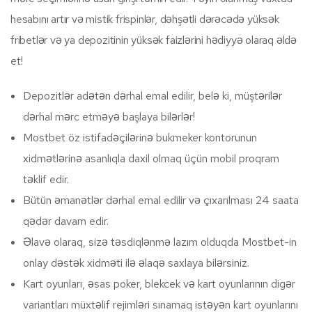
hesabını artır və mistik frispinlər, dəhşətli dərəcədə yüksək
fribetlər və ya depozitinin yüksək faizlərini hədiyyə olaraq əldə
et!
Depozitlər adətən dərhal emal edilir, belə ki, müştərilər
dərhal mərc etməyə başlaya bilərlər!
Mostbet öz istifadəçilərinə bukmeker kontorunun
xidmətlərinə asanlıqla daxil olmaq üçün mobil proqram
təklif edir.
Bütün əmanətlər dərhal emal edilir və çıxarılması 24 saata
qədər davam edir.
Əlavə olaraq, sizə təsdiqlənmə lazım olduqda Mostbet-in
onlay dəstək xidməti ilə əlaqə saxlaya bilərsiniz.
Kart oyunları, əsas poker, blekcek və kart oyunlarının digər
variantları müxtəlif rejimləri sınamaq istəyən kart oyunlarını