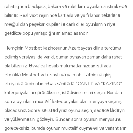
rahatlığında blackjack, bakara və rulet kimi oyunlarda iştirak edə
bilərlər. Real vaxt rejimində kartlarla və ya fırlanan təkərlərlə
məşğul olan peşəkar krupilər ilə canlı diler oyunlarının niyə
getdikcə populyarlaşdığını anlamaq asandır.
Həmçinin Mostbet kazinosunun Azərbaycan dilinə tərcümə
edilmiş versiyası da var ki, qumar oynayan zaman daha rahat
ola biləsiniz. Əvvəlcə hesab məlumatlarınızdan istifadə
etməklə Mostbet veb-saytı və ya mobil tətbiqinə giriş
etdiyinizə əmin olun. Əsas səhifədə “CANLI” və “KAZİNO”
kateqoriyalarını görəcəksiniz, istədiyiniz rejimi seçin. Bundan
sonra oyunların müxtəlif kateqoriyaları olan menyuya keçmiş
olacaqsınız. Sonra isə istədiyiniz oyunu seçin, sadəcə klikləyin
və yüklənməsini gözləyin. Bundan sonra oyunun menyusunu
görəcəksiniz, burada oyunun müxtəlif düymələri və variantlarını