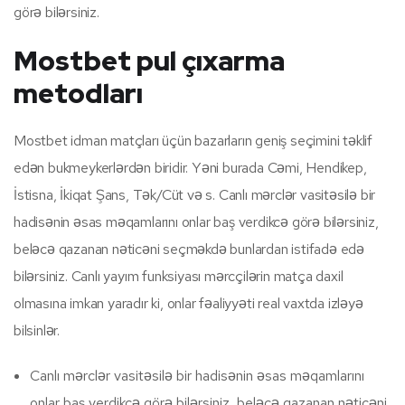
görə bilərsiniz.
Mostbet pul çıxarma
metodları
Mostbet idman matçları üçün bazarların geniş seçimini təklif
edən bukmeykerlərdən biridir. Yəni burada Cəmi, Hendikep,
İstisna, İkiqat Şans, Tək/Cüt və s. Canlı mərclər vasitəsilə bir
hadisənin əsas məqamlarını onlar baş verdikcə görə bilərsiniz,
beləcə qazanan nəticəni seçməkdə bunlardan istifadə edə
bilərsiniz. Canlı yayım funksiyası mərcçilərin matça daxil
olmasına imkan yaradır ki, onlar fəaliyyəti real vaxtda izləyə
bilsinlər.
Canlı mərclər vasitəsilə bir hadisənin əsas məqamlarını
onlar baş verdikcə görə bilərsiniz, beləcə qazanan nəticəni