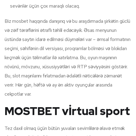
sevənlər üçün çox maraqlı olacaq.
Biz mosbet haqqında danışırıq və bu araşdırmada şirkətin güclü
və zəif tərəflərini ətraflı təhlil edəcəyik. Əsas menyunun
üstündə saytın idarə edilməsi düymələri var – əmsal formatının
seçimi, səhifənin dil versiyası, proqramlar bölməsi və blokdan
keçmək üçün təlimatlar ilə xatırlatma. Bu, oyun maşınının
növünü, mövzunu, xüsusiyyətləri və RTP səviyyəsini göstərir.
Bu, slot maşınlarını fırlatmadan ədalətli nəticələrə zəmanət
verir. Hər gün, həftə və ay ən aktiv oyunçular arasında
cekpotlar var.
MOSTBET vİrtual sport
Tez daxil olmaq üçün bütün yuvaları sevimlilərə əlavə etmək