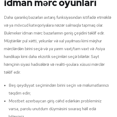
idman mərc oyunları
Daha qaranlıq bazarları axtarış funksiyasından istifadə etməklə
və ya mövcud kateqoriyalara nəzər salmaqla tapmaq olar.
Bukmeker idman mərc bazarlarının geniş çeşidini təklif edir.
Müştərilər pul xətti, yekunlar və xal yayılması kimi məşhur
mərclərdən birini seçə və ya yarım vaxt/tam vaxt və Asiya
handikapı kimi daha ekzotik seçimləri seçə bilərlər. Sayt
həmçinin siyasi hadisələrə və realiti-şoulara xüsusi mərclər
təklif edir.
Beş qeydiyyat seçimindən birini seçin və məlumatlarınızı
təqdim edin;
Mostbet azerbaycan giriş cəhd edərkən probleminiz
varsa, parolu unutdum düyməsini sıxaraq həll edə
bilərsiniz.