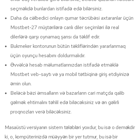
seçməkdə bunlardan istifadə edə bilərsiniz.
Daha da cəlbedici onlayn qumar təcrübəsi axtaranlar üçün
Mostbet-27 müştərilərə canlı diler seçimləri ilə real
dilerlərə qarşı oynamaq şansı da təklif edir.
Bukmeker kontorunun bütün təkliflərindən yararlanmaq
üçün oyunçu hesabını doldurmalıdır.
Əvvəlcə hesab məlumatlarınızdan istifadə etməklə
Mostbet veb-saytı və ya mobil tətbiqinə giriş etdiyinizə
əmin olun.
Beləcə bəzi əmsalların və bazarların cari matçda qalib
gəlmək ehtimalını təhlil edə biləcəksiniz və ən gəlirli
proqnozları verə biləcəksiniz.
Masaüstü versiyanın sistem tələbləri yoxdur, bu isə o deməkdir
ki, o, kompüterinizdə müəyyən bir yer tutmur, bu isə bir