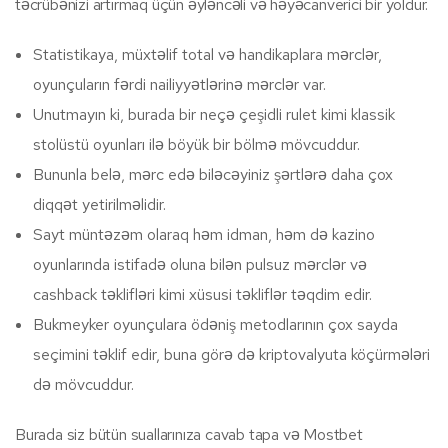
təcrübənizi artırmaq üçün əyləncəli və həyəcanverici bir yoldur.
Statistikaya, müxtəlif total və handikaplara mərclər,
oyunçuların fərdi nailiyyətlərinə mərclər var.
Unutmayın ki, burada bir neçə çeşidli rulet kimi klassik
stolüstü oyunları ilə böyük bir bölmə mövcuddur.
Bununla belə, mərc edə biləcəyiniz şərtlərə daha çox
diqqət yetirilməlidir.
Sayt müntəzəm olaraq həm idman, həm də kazino
oyunlarında istifadə oluna bilən pulsuz mərclər və
cashback təklifləri kimi xüsusi təkliflər təqdim edir.
Bukmeyker oyunçulara ödəniş metodlarının çox sayda
seçimini təklif edir, buna görə də kriptovalyuta köçürmələri
də mövcuddur.
Burada siz bütün suallarınıza cavab tapa və Mostbet