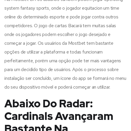
system fantasy sports, onde o jogador equitacion um time
online do determinado esporte e pode jogar contra outros
competidores. O jogo de cartas Bacará tem muitas salas
onde os jogadores podem escolher o jogo desejado e
começar a jogar. Os usuários da Mostbet tem bastante
opções de utilizar a plataforma e todas funcionam
perfeitamente, porém uma opção pode ter mais vantagens
para um decidido tipo de usuários. Após o processo sobre
instalação ser concluído, um ícone do app se formará no menu
do seu dispositivo móvel e poderá começar an utilizar.
Abaixo Do Radar:
Cardinals Avançaram
Bastante Na