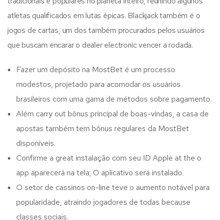
tradicionais e populares no planeta inteiro, reunindo algunos
atletas qualificados em lutas épicas. Blackjack também é o
jogos de cartas, um dos também procurados pelos usuários
que buscam encarar o dealer electronic vencer a rodada.
Fazer um depósito na MostBet é um processo
modestos, projetado para acomodar os usuários
brasileiros com uma gama de métodos sobre pagamento.
Além carry out bônus principal de boas-vindas, a casa de
apostas também tem bônus regulares da MostBet
disponíveis.
Confirme a great instalação com seu ID Apple at the o
app aparecerá na tela; O aplicativo será instalado.
O setor de cassinos on-line teve o aumento notável para
popularidade, atraindo jogadores de todas because
classes sociais.