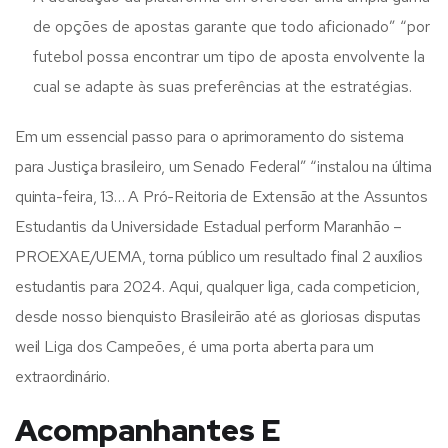
de opções de apostas garante que todo aficionado” “por
futebol possa encontrar um tipo de aposta envolvente la
cual se adapte às suas preferências at the estratégias.
Em um essencial passo para o aprimoramento do sistema
para Justiça brasileiro, um Senado Federal” “instalou na última
quinta-feira, 13… A Pró-Reitoria de Extensão at the Assuntos
Estudantis da Universidade Estadual perform Maranhão –
PROEXAE/UEMA, torna público um resultado final 2 auxílios
estudantis para 2024. Aqui, qualquer liga, cada competicion,
desde nosso bienquisto Brasileirão até as gloriosas disputas
weil Liga dos Campeões, é uma porta aberta para um
extraordinário.
Acompanhantes E