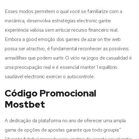
Esses modos permitem o qual você se familiarize com a
mecânica, desenvolva estratégias electronic ganhe
experiência valiosa sem arriscar recurso financeiro real.
Embora a good emoção dos games de azar on the web
possa ser atractivo, é fundamental reconhecer as possíveis
armadilhas que podem surtir. O vício na jogos de casualidad é
uma preocupação real e é essencial manter 1 equilíbrio
saudável electronic exercer o autocontrole.
Código Promocional
Mostbet
A dedicação da plataforma no ano de oferecer uma ampla
gama de opções de apostas garante que todo groupie”