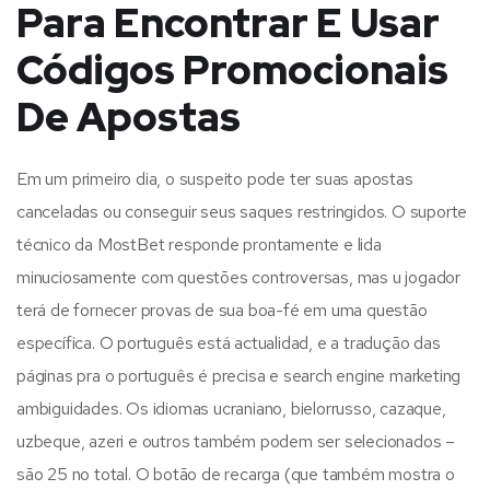
Para Encontrar E Usar
Códigos Promocionais
De Apostas
Em um primeiro dia, o suspeito pode ter suas apostas
canceladas ou conseguir seus saques restringidos. O suporte
técnico da MostBet responde prontamente e lida
minuciosamente com questões controversas, mas u jogador
terá de fornecer provas de sua boa-fé em uma questão
específica. O português está actualidad, e a tradução das
páginas pra o português é precisa e search engine marketing
ambiguidades. Os idiomas ucraniano, bielorrusso, cazaque,
uzbeque, azeri e outros também podem ser selecionados –
são 25 no total. O botão de recarga (que também mostra o