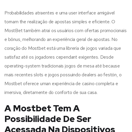
Probabilidades atraentes e uma user interface amigável
tornam the realização de apostas simples e eficiente. O
MostBet também atrai os usuários com ofertas promocionais
e bônus, melhorando an experiência geral de apostas. No
coração do Mostbet está uma librería de jogos variada que
satisfaz até os jogadores cependant exigentes. Desde
operating-system tradicionais jogos de mesa até because
mais recentes slots e jogos possuindo dealers ao festón, o
Mostbet oferece uman experiência de casino completa e
imersiva, diretamente do conforto de sua casa.
A Mostbet Tem A
Possibilidade De Ser
Acessada Na Dispositivos