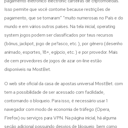
pagamento eletrônico electronic carteiras de criptomoedas.
Isso permite que você contorne because restrições de
pagamento, que se tornaram” “muito numerosas no País e do
mundo e em vários outros países. Na tela inicial, operating
system jogos podem ser classificados por teus recursos
(bônus, jackpot, jogo de pe?asco, etc. ), por gênero (desenho
animado, esportes, 18+, egípcio, etc. ) e por provedor. Mais
de cem provedores de jogos de azar on-line estão
disponíveis na MostBet.
O web site oficial da casa de apostas universal MostBet. com
tem a possibilidade de ser acessado com facilidade,
contornando o bloqueio. Para isso, é necessário usar 1
navegador com modo de economia de tráfego (Opera,
Firefox) ou serviços para VPN. Na página inicial, há alguma
seção adicional possuindo desvios de bloqueio, bem como