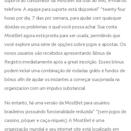
suporte ao consumidor da MostBet via chat ao vivo, e-mail ou
telefone. A equipe para suporte está disponível” “twenty four
horas por dia, 7 dias por semana, para ajudar com quaisquer
dúvidas ou problemas o qual você possa achar. Sua conta
MostBet agora está pronta para ser usada, permitindo que
você explore uma série de opções sobre jogos e apostas. Os
novos usuários são recebidos apresentando Bônus de
Registro imediatamente após a great inscrição. Esses bônus
podem incluir uma combinação de rodadas grátis e fundos de
bônus afin de ajudar os iniciantes a começar sua jornada na
organizacion com um impulso substancial.
No entanto, há uma versão da MostBet para usuários
brasileiros possuindo funcionalidade reduzida” “(sem jogos de
cassino, pôquer e caça-níqueis). A MostBet é uma
organização mundial e seu internet site está localizado em