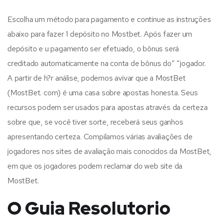
Escolha um método para pagamento e continue as instruções
abaixo para fazer 1 depósito no Mostbet. Após fazer um
depósito e u pagamento ser efetuado, o bônus será
creditado automaticamente na conta de bônus do” “jogador.
A partir de h?r análise, podemos avivar que a MostBet
(MostBet. com) é uma casa sobre apostas honesta. Seus
recursos podem ser usados para apostas através da certeza
sobre que, se você tiver sorte, receberá seus ganhos
apresentando certeza. Compilamos várias avaliações de
jogadores nos sites de avaliação mais conocidos da MostBet,
em que os jogadores podem reclamar do web site da
MostBet.
O Guia Resolutorio