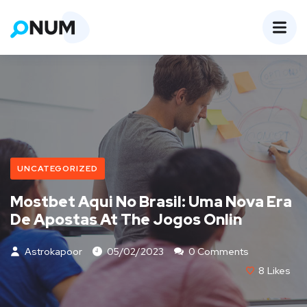
UNCATEGORIZED
Mostbet Aqui No Brasil: Uma Nova Era
De Apostas At The Jogos Onlin
Astrokapoor
05/02/2023
0 Comments
8
Likes