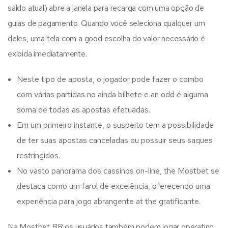
saldo atual) abre a janela para recarga com uma opção de
guias de pagamento. Quando você seleciona qualquer um
deles, uma tela com a good escolha do valor necessário é
exibida imediatamente.
Neste tipo de aposta, o jogador pode fazer o combo
com várias partidas no ainda bilhete e an odd é alguma
soma de todas as apostas efetuadas.
Em um primeiro instante, o suspeito tem a possibilidade
de ter suas apostas canceladas ou possuir seus saques
restringidos.
No vasto panorama dos cassinos on-line, the Mostbet se
destaca como um farol de excelência, oferecendo uma
experiência para jogo abrangente at the gratificante.
Na Mostbet BR os usuários também podem jogar operating