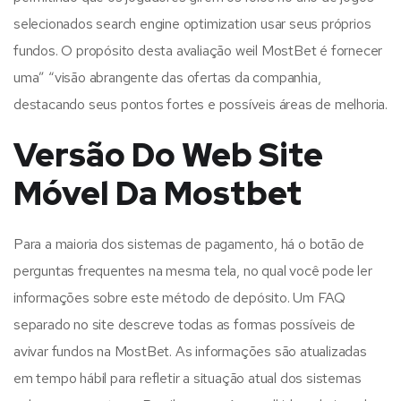
selecionados search engine optimization usar seus próprios
fundos. O propósito desta avaliação weil MostBet é fornecer
uma” “visão abrangente das ofertas da companhia,
destacando seus pontos fortes e possíveis áreas de melhoria.
Versão Do Web Site
Móvel Da Mostbet
Para a maioria dos sistemas de pagamento, há o botão de
perguntas frequentes na mesma tela, no qual você pode ler
informações sobre este método de depósito. Um FAQ
separado no site descreve todas as formas possíveis de
avivar fundos na MostBet. As informações são atualizadas
em tempo hábil para refletir a situação atual dos sistemas