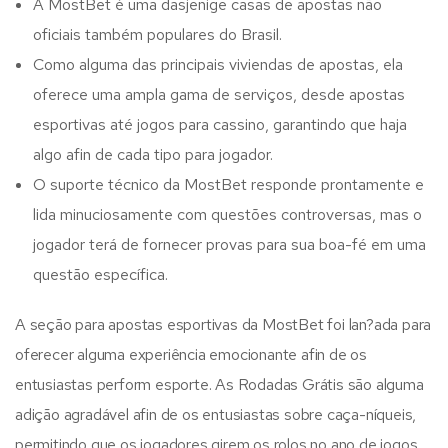
A MostBet é uma dasjenige casas de apostas não
oficiais também populares do Brasil.
Como alguma das principais viviendas de apostas, ela
oferece uma ampla gama de serviços, desde apostas
esportivas até jogos para cassino, garantindo que haja
algo afin de cada tipo para jogador.
O suporte técnico da MostBet responde prontamente e
lida minuciosamente com questões controversas, mas o
jogador terá de fornecer provas para sua boa-fé em uma
questão específica.
A seção para apostas esportivas da MostBet foi lan?ada para
oferecer alguma experiência emocionante afin de os
entusiastas perform esporte. As Rodadas Grátis são alguma
adição agradável afin de os entusiastas sobre caça-níqueis,
permitindo que os jogadores girem os rolos no ano de jogos