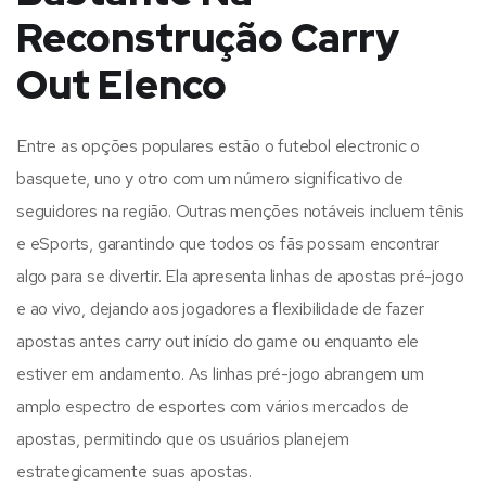
Reconstrução Carry
Out Elenco
Entre as opções populares estão o futebol electronic o
basquete, uno y otro com um número significativo de
seguidores na região. Outras menções notáveis incluem tênis
e eSports, garantindo que todos os fãs possam encontrar
algo para se divertir. Ela apresenta linhas de apostas pré-jogo
e ao vivo, dejando aos jogadores a flexibilidade de fazer
apostas antes carry out início do game ou enquanto ele
estiver em andamento. As linhas pré-jogo abrangem um
amplo espectro de esportes com vários mercados de
apostas, permitindo que os usuários planejem
estrategicamente suas apostas.