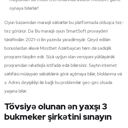
oynaya bilərlər!
Oyun bazarından maraqlı xəbərlər bu platformada olduqca tez-
tez görünür. Da Bu maraqlı oyun SmartSoft provayderi
tərəfindən 2021-ci ilin yazında yaradılmışdır. Qeyd edilən
bonuslardan əlavə Mostbet Azərbaycan həm də sadiqlik
proqramı təqdim edir. Sizə uyğun olan versiyanı yükləyərək
proqramdan rahatlıqla istifadə edə bilərsiniz. Saytın internet
səhifəsi müəyyən səbəblərə görə açılmaya bilər, bloklanma və
s. Adres deyişikliyi ilə bağlı bu problemlər gec-gec olsada
yaşana bilər.
Tövsiyə olunan ən yaxşı 3
bukmeker şirkətini sınayın