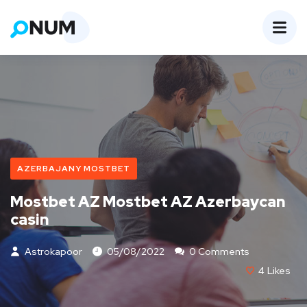
AZERBAJANY MOSTBET
Mostbet AZ Mostbet AZ Azerbaycan
casin
Astrokapoor
05/08/2022
0 Comments
4
Likes