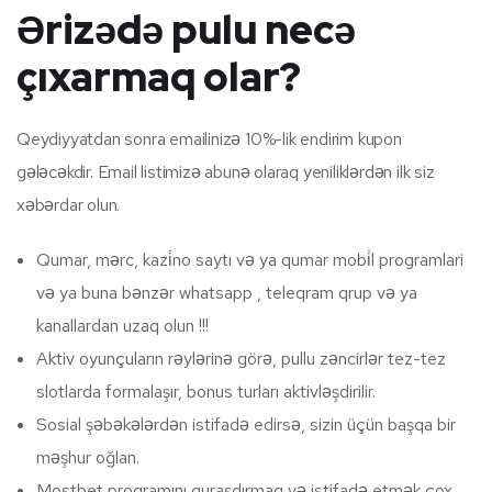
Ərizədə pulu necə
çıxarmaq olar?
Qeydiyyatdan sonra emailinizə 10%-lik endirim kupon
gələcəkdir. Email listimizə abunə olaraq yeniliklərdən ilk siz
xəbərdar olun.
Qumar, mərc, kazi̇no saytı və ya qumar mobi̇l programlari
və ya buna bənzər whatsapp , teleqram qrup və ya
kanallardan uzaq olun !!!
Aktiv oyunçuların rəylərinə görə, pullu zəncirlər tez-tez
slotlarda formalaşır, bonus turları aktivləşdirilir.
Sosial şəbəkələrdən istifadə edirsə, sizin üçün başqa bir
məşhur oğlan.
Mostbet proqramını quraşdırmaq və istifadə etmək çox