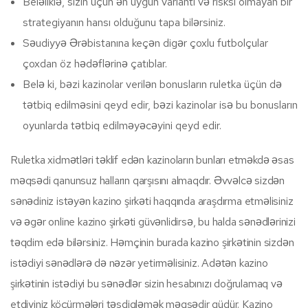
Beləliklə, sizin üçün ən uyğun variantı və risksi olmayan bir
strategiyanın hansı olduğunu tapa bilərsiniz.
Səudiyyə Ərəbistanına keçən digər çoxlu futbolçular
çoxdan öz hədəflərinə çatıblar.
Belə ki, bəzi kazinolar verilən bonusların ruletka üçün də
tətbiq edilməsini qeyd edir, bəzi kazinolar isə bu bonusların
oyunlarda tətbiq edilməyəcəyini qeyd edir.
Ruletka xidmətləri təklif edən kazinoların bunları etməkdə əsas
məqsədi qanunsuz halların qarşısını almaqdır. Əvvəlcə sizdən
sənədiniz istəyən kazino şirkəti haqqında araşdırma etməlisiniz
və əgər online kazino şirkəti güvənlidirsə, bu halda sənədlərinizi
təqdim edə bilərsiniz. Həmçinin burada kazino şirkətinin sizdən
istədiyi sənədlərə də nəzər yetirməlisiniz. Adətən kazino
şirkətinin istədiyi bu sənədlər sizin hesabınızı doğrulamaq və
etdiyiniz köçürmələri təsdiqləmək məqsədir güdür. Kazino