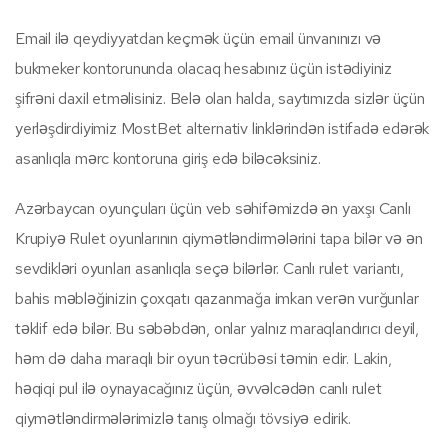
Email ilə qeydiyyatdan keçmək üçün email ünvanınızı və
bukmeker kontorununda olacaq hesabınız üçün istədiyiniz
şifrəni daxil etməlisiniz. Belə olan halda, saytımızda sizlər üçün
yerləşdirdiyimiz MostBet alternativ linklərindən istifadə edərək
asanlıqla mərc kontoruna giriş edə biləcəksiniz.
Azərbaycan oyunçuları üçün veb səhifəmizdə ən yaxşı Canlı
Krupiyə Rulet oyunlarının qiymətləndirmələrini tapa bilər və ən
sevdikləri oyunları asanlıqla seçə bilərlər. Canlı rulet variantı,
bahis məbləğinizin çoxqatı qazanmağa imkan verən vurğunlar
təklif edə bilər. Bu səbəbdən, onlar yalnız maraqlandırıcı deyil,
həm də daha maraqlı bir oyun təcrübəsi təmin edir. Lakin,
həqiqi pul ilə oynayacağınız üçün, əvvəlcədən canlı rulet
qiymətləndirmələrimizlə tanış olmağı tövsiyə edirik.