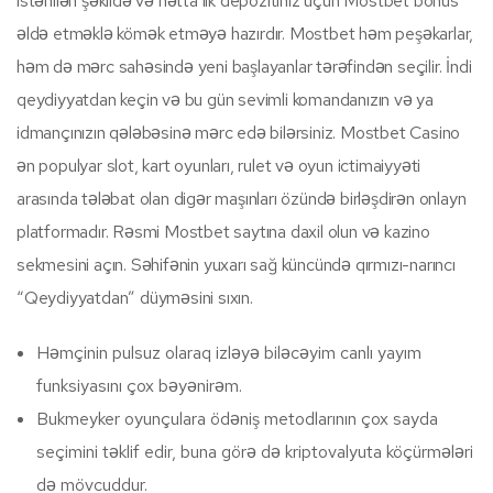
istənilən şəkildə və hətta ilk depozitiniz üçün Mostbet bonus
əldə etməklə kömək etməyə hazırdır. Mostbet həm peşəkarlar,
həm də mərc sahəsində yeni başlayanlar tərəfindən seçilir. İndi
qeydiyyatdan keçin və bu gün sevimli komandanızın və ya
idmançınızın qələbəsinə mərc edə bilərsiniz. Mostbet Casino
ən populyar slot, kart oyunları, rulet və oyun ictimaiyyəti
arasında tələbat olan digər maşınları özündə birləşdirən onlayn
platformadır. Rəsmi Mostbet saytına daxil olun və kazino
sekmesini açın. Səhifənin yuxarı sağ küncündə qırmızı-narıncı
“Qeydiyyatdan” düyməsini sıxın.
Həmçinin pulsuz olaraq izləyə biləcəyim canlı yayım
funksiyasını çox bəyənirəm.
Bukmeyker oyunçulara ödəniş metodlarının çox sayda
seçimini təklif edir, buna görə də kriptovalyuta köçürmələri
də mövcuddur.