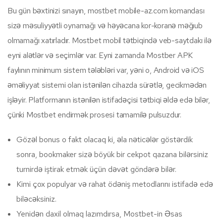
Bu gün bəxtinizi sınayın, mostbet mobile-az.com komandası
sizə məsuliyyətli oynamağı və həyəcana kor-koranə məğıub
olmamağı xatırladır. Mostbet mobil tətbiqində veb-saytdakı ilə
eyni alətlər və seçimlər var. Eyni zamanda Mostber APK
faylının minimum sistem tələbləri var, yəni o, Android və iOS
əməliyyat sistemi olan istənilən cihazda sürətlə, gecikmədən
işləyir. Platformanın istənilən istifadəçisi tətbiqi əldə edə bilər,
çünki Mostbet endirmək prosesi tamamilə pulsuzdur.
Gözəl bonus o fakt olacaq ki, əla nəticələr göstərdik
sonra, bookmaker sizə böyük bir cekpot qazana bilərsiniz
turnirdə iştirak etmək üçün dəvət göndərə bilər.
Kimi çox populyar və rahat ödəniş metodlarını istifadə edə
biləcəksiniz.
Yenidən daxil olmaq lazımdırsa, Mostbet-in Əsas