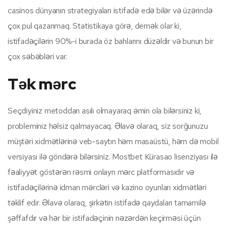
casinos dünyanın strategiyaları istifadə edə bilər və üzərində
çox pul qazanmaq. Statistikaya görə, demək olar ki,
istifadəçilərin 90%-i burada öz bahlarını düzəldir və bunun bir
çox səbəbləri var.
Tək mərc
Seçdiyiniz metoddan asılı olmayaraq əmin ola bilərsiniz ki,
probleminiz həlsiz qalmayacaq. Əlavə olaraq, siz sorğunuzu
müştəri xidmətlərinə veb-saytın həm masaüstü, həm də mobil
versiyası ilə göndərə bilərsiniz. Mostbet Kürasao lisenziyası ilə
fəaliyyət göstərən rəsmi onlayn mərc platformasıdır və
istifadəçilərinə idman mərcləri və kazino oyunları xidmətləri
təklif edir. Əlavə olaraq, şirkətin istifadə qaydaları tamamilə
şəffafdır və hər bir istifadəçinin nəzərdən keçirməsi üçün