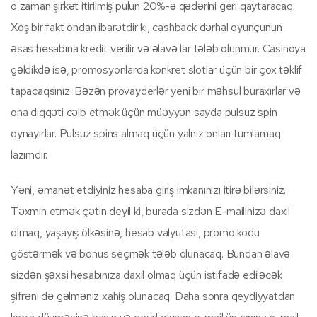
o zaman şirkət itirilmiş pulun 20%-ə qədərini geri qaytaracaq.
Xoş bir fakt ondan ibarətdir ki, cashback dərhal oyunçunun
əsas hesabına kredit verilir və əlavə lar tələb olunmur. Casinoya
gəldikdə isə, promosyonlarda konkret slotlar üçün bir çox təklif
tapacaqsınız. Bəzən provayderlər yeni bir məhsul buraxırlar və
ona diqqəti cəlb etmək üçün müəyyən sayda pulsuz spin
oynayırlar. Pulsuz spins almaq üçün yalnız onları tumlamaq
lazımdır.
Yəni, əmanət etdiyiniz hesaba giriş imkanınızı itirə bilərsiniz.
Təxmin etmək çətin deyil ki, burada sizdən E-mailinizə daxil
olmaq, yaşayış ölkəsinə, hesab valyutası, promo kodu
göstərmək və bonus seçmək tələb olunacaq. Bundan əlavə
sizdən şəxsi hesabınıza daxil olmaq üçün istifadə ediləcək
şifrəni də gəlməniz xahiş olunacaq. Daha sonra qeydiyyatdan