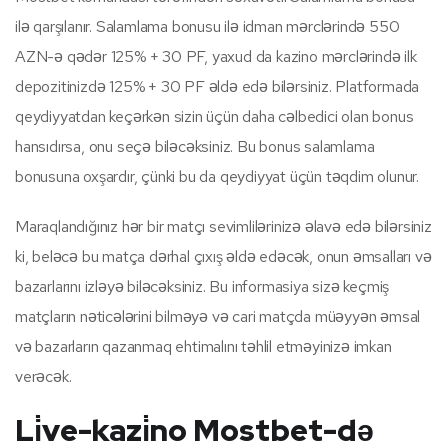
ilə qarşılanır. Salamlama bonusu ilə idman mərclərində 550
AZN-ə qədər 125% + 30 PF, yaxud da kazino mərclərində ilk
depozitinizdə 125% + 30 PF əldə edə bilərsiniz. Platformada
qeydiyyatdan keçərkən sizin üçün daha cəlbedici olan bonus
hansıdırsa, onu seçə biləcəksiniz. Bu bonus salamlama
bonusuna oxşardır, çünki bu da qeydiyyat üçün təqdim olunur.
Maraqlandığınız hər bir matçı sevimlilərinizə əlavə edə bilərsiniz
ki, beləcə bu matça dərhal çıxış əldə edəcək, onun əmsalları və
bazarlarını izləyə biləcəksiniz. Bu informasiya sizə keçmiş
matçların nəticələrini bilməyə və cari matçda müəyyən əmsal
və bazarların qazanmaq ehtimalını təhlil etməyinizə imkan
verəcək.
Li̇ve-kazi̇no Mostbet-də