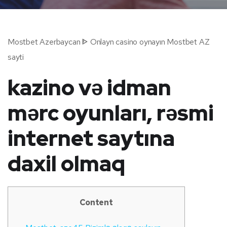
Mostbet Azerbaycan ᐈ Onlayn casino oynayın Mostbet AZ
sayti
kazino və idman
mərc oyunları, rəsmi
internet saytına
daxil olmaq
Content