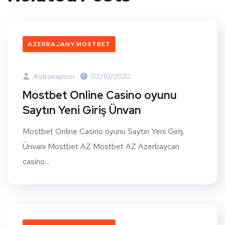
AZERBAJANY MOSTBET
Astrokapoor
02/10/2022
Mostbet Online Casino oyunu
Saytın Yeni Giriş Ünvan
Mostbet Online Casino oyunu Saytın Yeni Giriş
Ünvanı Mostbet AZ Mostbet AZ Azerbaycan
casino...