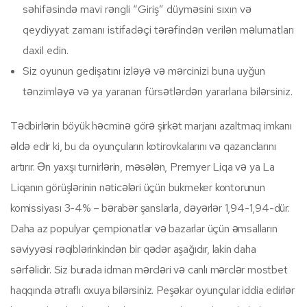
səhifəsində mavi rəngli “Giriş” düyməsini sıxın və
qeydiyyat zamanı istifadəçi tərəfindən verilən məlumatları
daxil edin.
Siz oyunun gedişatını izləyə və mərcinizi buna uyğun
tənzimləyə və ya yaranan fürsətlərdən yararlana bilərsiniz.
Tədbirlərin böyük həcminə görə şirkət marjanı azaltmaq imkanı
əldə edir ki, bu da oyunçuların kotirovkalarını və qazanclarını
artırır. Ən yaxşı turnirlərin, məsələn, Premyer Liqa və ya La
Liqanın görüşlərinin nəticələri üçün bukmeker kontorunun
komissiyası 3-4% – bərabər şanslarla, dəyərlər 1,94-1,94-dür.
Daha az populyar çempionatlar və bazarlar üçün əmsalların
səviyyəsi rəqiblərinkindən bir qədər aşağıdır, lakin daha
sərfəlidir. Siz burada idman mərcləri və canlı mərclər mostbet
haqqında ətraflı oxuya bilərsiniz. Peşəkar oyunçular iddia edirlər