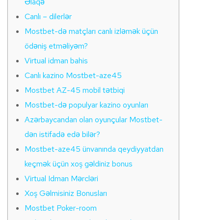
Əlaqə
Canlı – dilerlər
Mostbet-də matçları canlı izləmək üçün
ödəniş etməliyəm?
Virtual idman bahis
Canlı kazino Mostbet-aze45
Mostbet AZ-45 mobil tətbiqi
Mostbet-də populyar kazino oyunları
Azərbaycandan olan oyunçular Mostbet-
dən istifadə edə bilər?
Mostbet-aze45 ünvanında qeydiyyatdan
keçmək üçün xoş gəldiniz bonus
Virtual Idman Mərcləri
Xoş Gəlmisiniz Bonusları
Mostbet Poker-room