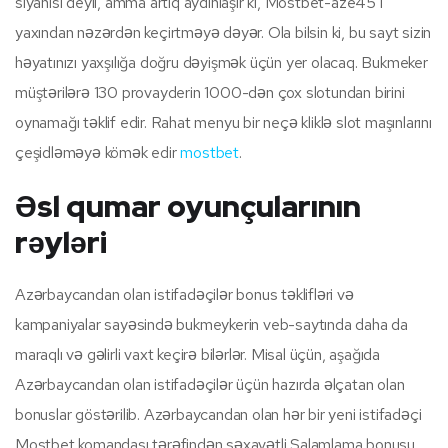
siyahısı deyil, amma artıq aydınlaşır ki, Mostbet-aze45 i
yaxından nəzərdən keçirtməyə dəyər. Ola bilsin ki, bu sayt sizin
həyatınızı yaxşılığa doğru dəyişmək üçün yer olacaq. Bukmeker
müştərilərə 130 provayderin 1000-dən çox slotundan birini
oynamağı təklif edir. Rahat menyu bir neçə kliklə slot maşınlarını
çeşidləməyə kömək edir
mostbet
.
Əsl qumar oyunçularının
rəyləri
Azərbaycandan olan istifadəçilər bonus təklifləri və
kampaniyalar sayəsində bukmeykerin veb-saytında daha da
maraqlı və gəlirli vaxt keçirə bilərlər. Misal üçün, aşağıda
Azərbaycandan olan istifadəçilər üçün hazırda əlçatan olan
bonuslar göstərilib. Azərbaycandan olan hər bir yeni istifadəçi
Mostbet komandası tərəfindən səxavətli Salamlama bonusu