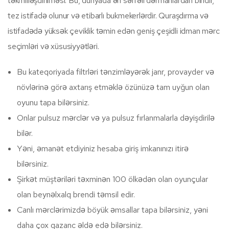
təkmilləşdirilməsi. Bu, dünyada ən sərfəli dərmanlardan biridir,
tez istifadə olunur və etibarlı bukmekerlərdir. Quraşdırma və
istifadədə yüksək çeviklik təmin edən geniş çeşidli idman mərc
seçimləri və xüsusiyyətləri.
Bu kateqoriyada filtrləri tənzimləyərək janr, provayder və
növlərinə görə axtarış etməklə özünüzə tam uyğun olan
oyunu tapa bilərsiniz.
Onlar pulsuz mərclər və ya pulsuz fırlanmalarla dəyişdirilə
bilər.
Yəni, əmanət etdiyiniz hesaba giriş imkanınızı itirə
bilərsiniz.
Şirkət müştəriləri təxminən 100 ölkədən olan oyunçular
olan beynəlxalq brendi təmsil edir.
Canlı mərclərimizdə böyük əmsallar tapa bilərsiniz, yəni
daha çox qazanc əldə edə bilərsiniz.