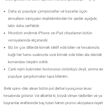
Daha az populyar çempionatlar və bazarlar üçün
əmsalların səviyyəsi rəqiblərinkindən bir qədər aşağıdır,
lakin daha sərfəlidir.
Mostbet endirmə iPhone və iPad cihazlarının bütün
versiyalarında əlçatandır.
Biz bir çox dillərdə kömək təklif edə bilən və hesabınızla
bağlı hər hansı sualınızda sizə kömək edə bilən əla dəstək
komandası təqdim edirik.
Canlı rejim bukmeker kontorunun üstünlüyü deyil, amma ən
populyar qarşıdurmaları tapa bilərəm.
Belə spins-dən alınan bütün pul dərhal oyunçunun əsas
hesabında görünür. Və əlbəttə ki, böyük idman tədbirləri və ya
bayramlar ərəfəsində baş tutan həmin promo-aksiyalara riayət