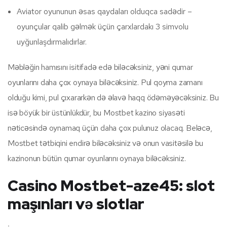
Aviator oyununun əsas qaydaları olduqca sadədir –
oyunçular qalib gəlmək üçün çarxlardakı 3 simvolu
uyğunlaşdırmalıdırlar.
Məbləğin hamısını isitifadə edə biləcəksiniz, yəni qumar
oyunlarını daha çox oynaya biləcəksiniz. Pul qoyma zamanı
olduğu kimi, pul çıxararkən də əlavə haqq ödəməyəcəksiniz. Bu
isə böyük bir üstünlükdür, bu Mostbet kazino siyasəti
nəticəsində oynamaq üçün daha çox pulunuz olacaq. Beləcə,
Mostbet tətbiqini endirə biləcəksiniz və onun vasitəsilə bu
kazinonun bütün qumar oyunlarını oynaya biləcəksiniz.
Casino Mostbet-aze45: slot
maşınları və slotlar