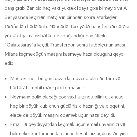
qarşı çıxıb. Zaniolo heç vaxt yüksək liqaya çıxa bilməyib və A
Seriyasında keçirilən matçların birindən sonra azarkeşlər
tərəfindən hədələnib. Nəticədə Türkiyədə transfer pəncərəsi
yüksək liqalara nisbətən gec bağlandığından Nikolo
“Qalatasaray”a keçdi. Transferdən sonra futbolçunun anası
Milana keçmək üçün maaşını kəsməyə hazır olduğunu qeyd
edib.
Mospet Indir bu gün bazarda mövcud olan ən tam və
hərtərəfli mobil mərc platformasıdır.
Neymarın gəlin olacağı çox vaxt ərzində bilinirdi, ancaq
heç bir böyük klub onun güclü fiziki hazırlığı və diqqətini,
eləcə də böyük maaşını ödəmək üçün hazır deyildi.
Email ilə qeydiyyatdan keçmək üçün email ünvanınızı və
bukmeker kontorununda olacaq hesabınız üçün istədiyiniz