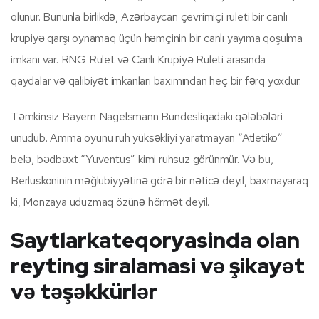
olunur. Bununla birlikdə, Azərbaycan çevrimiçi ruleti bir canlı
krupiyə qarşı oynamaq üçün həmçinin bir canlı yayıma qoşulma
imkanı var. RNG Rulet və Canlı Krupiyə Ruleti arasında
qaydalar və qalibiyət imkanları baxımından heç bir fərq yoxdur.
Təmkinsiz Bayern Nagelsmann Bundesliqadakı qələbələri
unudub. Amma oyunu ruh yüksəkliyi yaratmayan “Atletiko”
belə, bədbəxt “Yuventus” kimi ruhsuz görünmür. Və bu,
Berluskoninin məğlubiyyətinə görə bir nəticə deyil, baxmayaraq
ki, Monzaya uduzmaq özünə hörmət deyil.
Saytlarkateqoryasinda olan
reyting siralamasi və şikayət
və təşəkkürlər