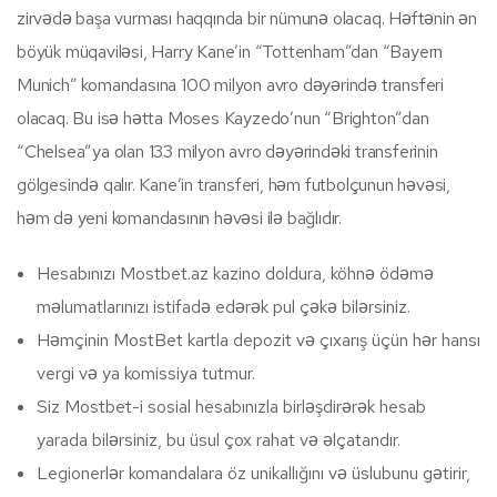
zirvədə başa vurması haqqında bir nümunə olacaq. Həftənin ən
böyük müqaviləsi, Harry Kane’in “Tottenham”dan “Bayern
Munich” komandasına 100 milyon avro dəyərində transferi
olacaq. Bu isə hətta Moses Kayzedo’nun “Brighton”dan
“Chelsea”ya olan 133 milyon avro dəyərindəki transferinin
gölgesində qalır. Kane’in transferi, həm futbolçunun həvəsi,
həm də yeni komandasının həvəsi ilə bağlıdır.
Hesabınızı Mostbet.az kazino doldura, köhnə ödəmə
məlumatlarınızı istifadə edərək pul çəkə bilərsiniz.
Həmçinin MostBet kartla depozit və çıxarış üçün hər hansı
vergi və ya komissiya tutmur.
Siz Mostbet-i sosial hesabınızla birləşdirərək hesab
yarada bilərsiniz, bu üsul çox rahat və əlçatandır.
Legionerlər komandalara öz unikallığını və üslubunu gətirir,