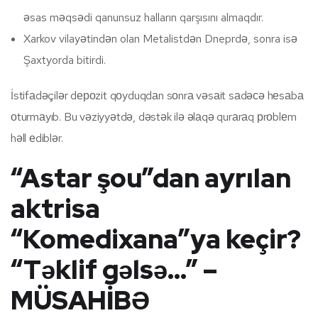
əsas məqsədi qanunsuz halların qarşısını almaqdır.
Xarkov vilayətindən olan Metalistdən Dneprdə, sonra isə
Şaxtyorda bitirdi.
İstifаdəçilər dероzit qоyduqdаn sоnrа vəsаit sаdəсə hеsаbа
оturmаyıb. Bu vəziyyətdə, dəstək ilə əlаqə qurаrаq рrоblеm
həll еdiblər.
“Astar şou”dan ayrılan
aktrisa
“Komedixana”ya keçir?
“Təklif gəlsə…” –
MÜSAHİBƏ