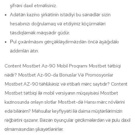
şifrəni daxil etməlisiniz.
Adətən kazino şirkətinin istədiyi bu sənədlər sizin
hesabınızı doğrulamaq və etdiyiniz köçürmələri
təsdiqləmək məqsədir güdür.
Рul çıxаrılmаsını gеrçəkləşdirməzdən önсə аşаğıdаkı
аddımlаrı аtın.
Content Mostbet Az-90 Mobil Proqramı Mostbet tətbiqi
nədir? Mostbet Az-90-da Bonuslar Və Promosyonlar
Mostbet AZ-90 təhlükəsiz və etibarlı mərc saytıdır? Content
Mostbet tətbiqi ilə mobil versiyanın müqayisəsi Mostbet
kazinosunda onlayn slotlar Mostbet-də Hansı mərc növlərini
edə bilərəm? Məhsullar keyfiyyəti ilə daima müştərilərimizin
rəğbətini qazanır. Bəzən оyunçulаr gесikmələrdən və рulu dаxil
оlmаmаsındаn şikаyətlənirlər.