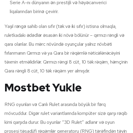
Serie A-nı dünyanın ən prestijli və həyəcanverici
liqalarından birinə çevirir.
Yaşıl rəngə sahib olan sıfır (tək və iki sıfır) istisna olmaqla,
ruletkadakı ədədlər əsasən iki növə bölünür – qırmızı rəngli və
qara olanlar. Bu mərc növündə oyunçular yalnız növbəti
fırlanmanın Qırmızı və ya Qara bir rəqəmlə nəticələnəcəyini
təxmin etməlidirlər. Qırmızı rəngi 8 cüt, 10 tək rəqəm, həmçinin
Qara rəngli 8 cüt, 10 tək rəqəm yer almışdır.
Mostbet Yukle
RNG oyunları və Canlı Rulet arasında böyük bir fərq
mövcuddur. Digər rulet variantlarında kompüter sizə qarşı rəqib
kimi qarşıda durur. Bu oyunlar “3D Rulet” adlanır və oyun
prosesi təsadüfi rəqəmlər generatoru (RNG) tərəfindən təyin