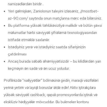
namizədlərdən biridir .
Yeri gəlmişkən, Zaniolonun taleyini izləsəniz, //mostbet-
az-90.com/ saytında onun matçlarına mərc edə bilərsiniz.
Bu platforma yüksək təhlükəsizliyə malikdir və bütün şəxsi
məlumatlar hərbi səviyyəli şifrələmə texnologiyasından
istifadə etməklə saxlanılır.
Istədiyiniz yerə və istədiyiniz saatda sifarişinizin
çatdırılması
Ancaq burada səbəb əhəmiyyətsizdir – bu kilidlərdən yan
keçməyin ən sadə və ən ucuz yoludur.
Profilinizdə “nailiyyətlər” bölməsinə gedin, maraqlı vəzifələri
yerinə yetirin və layiqli bonuslar əldə edin! Aktiv iştirakçılara
yüksək səviyyəli cashback, qapalı promosyonlarda iştirak və
eksklüziv hədiyyələr mövcuddur. Bu bukmeker kontoru