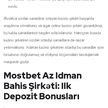
vurdu.
Əvvəlcə sizdən sənədiniz istəyən kazino şirkəti haqqında
araşdırma etməlisiniz və əgər online kazino şirkəti güvənlidirsə,
bu halda sənədlərinizi təqdim edə bilərsiniz. Həmçinin burada
kazino şirkətinin sizdən istədiyi sənədlərə də nəzər
yetirməlisiniz. Adətən kazino şirkətinin istədiyi bu sənədlər sizin
hesabınızı doğrulamaq və etdiyiniz köçürmələri təsdiqləmək
məqsədir güdür.
Mostbet Az Idman
Bahis Şirkəti: Ilk
Depozit Bonusları