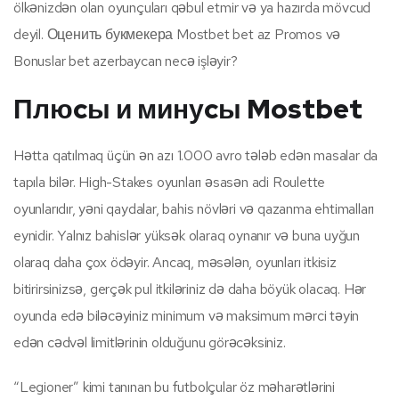
ölkənizdən olan oyunçuları qəbul etmir və ya hazırda mövcud
deyil. Оценить букмекера Mostbet bet az Promos və
Bonuslar bet azerbaycan necə işləyir?
Плюcы и минуcы Mostbet
Hətta qatılmaq üçün ən azı 1.000 avro tələb edən masalar da
tapıla bilər. High-Stakes oyunları əsasən adi Roulette
oyunlarıdır, yəni qaydalar, bahis növləri və qazanma ehtimalları
eynidir. Yalnız bahislər yüksək olaraq oynanır və buna uyğun
olaraq daha çox ödəyir. Ancaq, məsələn, oyunları itkisiz
bitirirsinizsə, gerçək pul itkiləriniz də daha böyük olacaq. Hər
oyunda edə biləcəyiniz minimum və maksimum mərci təyin
edən cədvəl limitlərinin olduğunu görəcəksiniz.
“Legioner” kimi tanınan bu futbolçular öz məharətlərini