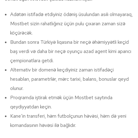
Adətən istifadə etdiyiniz ödəniş üsulundan asılı olmayaraq,
Mostbet sizin rahatlığınız üçün pulu çıxaran zaman sizə
köçürəcək.
Bundan sonra Türkiyə liqasına bir neçə əhəmiyyətli keçid
baş verdi və daha bir neçə oyunçu azad agent kimi aparıcı
çempionatlara getdi.
Alternativ bir domenə keçdiyiniz zaman istifadəçi
hesabları, parametrlər, mərc tarixi, balans, bonuslar qeyd
olunur.
Proqramda iştirak etmək üçün Mostbet saytında
qeydiyyatdan keçin.
Kane’in transferi, həm futbolçunun həvəsi, həm də yeni
komandasının həvəsi ilə bağlıdır.