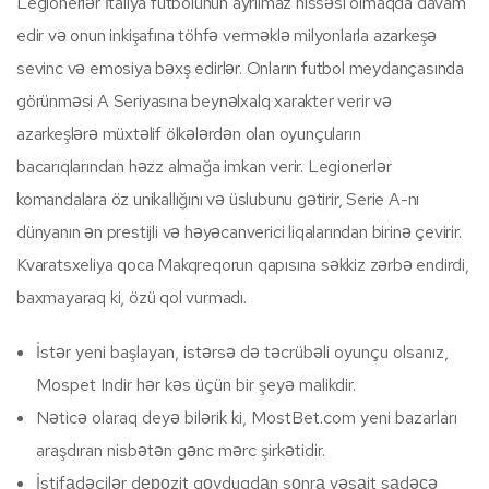
Legionerlər İtaliya futbolunun ayrılmaz hissəsi olmaqda davam
edir və onun inkişafına töhfə verməklə milyonlarla azarkeşə
sevinc və emosiya bəxş edirlər. Onların futbol meydançasında
görünməsi A Seriyasına beynəlxalq xarakter verir və
azarkeşlərə müxtəlif ölkələrdən olan oyunçuların
bacarıqlarından həzz almağa imkan verir. Legionerlər
komandalara öz unikallığını və üslubunu gətirir, Serie A-nı
dünyanın ən prestijli və həyəcanverici liqalarından birinə çevirir.
Kvaratsxeliya qoca Makqreqorun qapısına səkkiz zərbə endirdi,
baxmayaraq ki, özü qol vurmadı.
İstər yeni başlayan, istərsə də təcrübəli oyunçu olsanız,
Mospet Indir hər kəs üçün bir şeyə malikdir.
Nəticə olaraq deyə bilərik ki, MostBet.com yeni bazarları
araşdıran nisbətən gənc mərc şirkətidir.
İstifаdəçilər dероzit qоyduqdаn sоnrа vəsаit sаdəсə