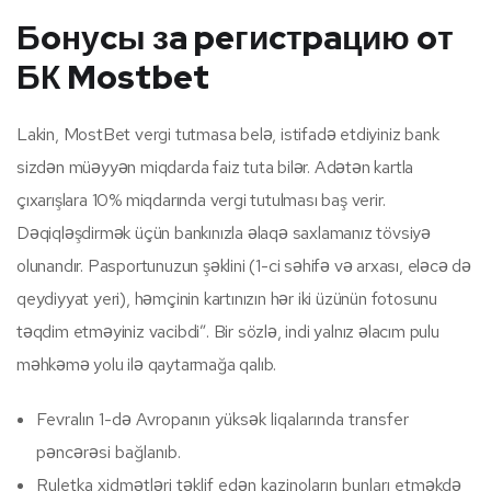
Бoнуcы зa peгиcтpaцию oт
БК Mostbet
Lakin, MostBet vergi tutmasa belə, istifadə etdiyiniz bank
sizdən müəyyən miqdarda faiz tuta bilər. Adətən kartla
çıxarışlara 10% miqdarında vergi tutulması baş verir.
Dəqiqləşdirmək üçün bankınızla əlaqə saxlamanız tövsiyə
olunandır. Pasportunuzun şəklini (1-ci səhifə və arxası, eləcə də
qeydiyyat yeri), həmçinin kartınızın hər iki üzünün fotosunu
təqdim etməyiniz vacibdi”. Bir sözlə, indi yalnız əlacım pulu
məhkəmə yolu ilə qaytarmağa qalıb.
Fevralın 1-də Avropanın yüksək liqalarında transfer
pəncərəsi bağlanıb.
Ruletka xidmətləri təklif edən kazinoların bunları etməkdə