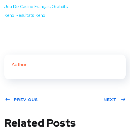
Jeu De Casino Français Gratuits
Keno Résultats Keno
Author
PREVIOUS
NEXT
Related Posts