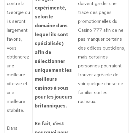
contre la
doivent garder une
expérimenté,
Géorgie où
trace des pages
selon le
ils seront
promotionnelles du
domaine dans
largement
Casino 777 afin de ne
lequel ils sont
favoris,
pas manquer certains
spécialisés)
vous
des délices quotidiens,
afin de
obtiendrez
mais certaines
sélectionner
une
personnes pourraient
uniquement les
meilleure
trouver agréable de
meilleurs
vitesse et
voir quelque chose de
casinos à sous
une
familier sur les
pour les joueurs
meilleure
rouleaux.
britanniques.
stabilité.
En fait, c’est
Dans
pourquoi nous