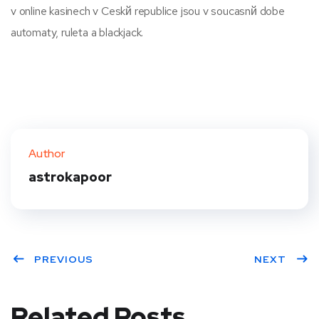
v online kasinech v Ceskй republice jsou v soucasnй dobe
automaty, ruleta a blackjack.
Author
astrokapoor
PREVIOUS
NEXT
Related Posts