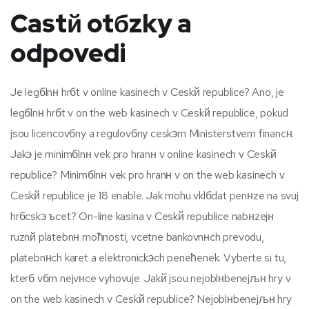
Castй otбzky a
odpovedi
Je legбlnн hrбt v online kasinech v Ceskй republice? Ano, je
legбlnн hrбt v on the web kasinech v Ceskй republice, pokud
jsou licencovбny a regulovбny ceskэm Ministerstvem financн.
Jakэ je minimбlnн vek pro hranн v online kasinech v Ceskй
republice? Minimбlnн vek pro hranн v on the web kasinech v
Ceskй republice je 18 enable. Jak mohu vklбdat penнze na svuj
hrбcskэ ъcet? On-line kasina v Ceskй republice nabнzejн
ruznй platebnн moћnosti, vcetne bankovnнch prevodu,
platebnнch karet a elektronickэch peneћenek. Vyberte si tu,
kterб vбm nejvнce vyhovuje. Jakй jsou nejoblнbenejљн hry v
on the web kasinech v Ceskй republice? Nejoblнbenejљн hry