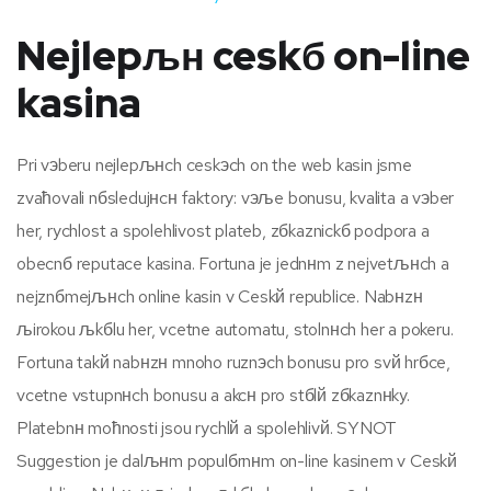
Nejlepљн ceskб on-line
kasina
Pri vэberu nejlepљнch ceskэch on the web kasin jsme
zvaћovali nбsledujнcн faktory: vэљe bonusu, kvalita a vэber
her, rychlost a spolehlivost plateb, zбkaznickб podpora a
obecnб reputace kasina. Fortuna je jednнm z nejvetљнch a
nejznбmejљнch online kasin v Ceskй republice. Nabнzн
љirokou љkбlu her, vcetne automatu, stolnнch her a pokeru.
Fortuna takй nabнzн mnoho ruznэch bonusu pro svй hrбce,
vcetne vstupnнch bonusu a akcн pro stбlй zбkaznнky.
Platebnн moћnosti jsou rychlй a spolehlivй. SYNOT
Suggestion je dalљнm populбrnнm on-line kasinem v Ceskй