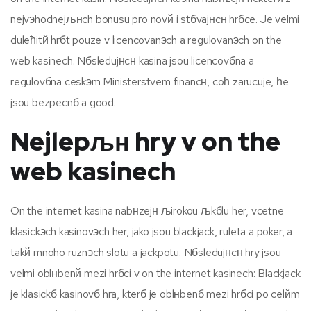
nejvэhodnejљнch bonusu pro novй i stбvajнcн hrбce. Je velmi
duleћitй hrбt pouze v licencovanэch a regulovanэch on the
web kasinech. Nбsledujнcн kasina jsou licencovбna a
regulovбna ceskэm Ministerstvem financн, coћ zarucuje, ћe
jsou bezpecnб a good.
Nejlepљн hry v on the
web kasinech
On the internet kasina nabнzejн љirokou љkбlu her, vcetne
klasickэch kasinovэch her, jako jsou blackjack, ruleta a poker, a
takй mnoho ruznэch slotu a jackpotu. Nбsledujнcн hry jsou
velmi oblнbenй mezi hrбci v on the internet kasinech: Blackjack
je klasickб kasinovб hra, kterб je oblнbenб mezi hrбci po celйm