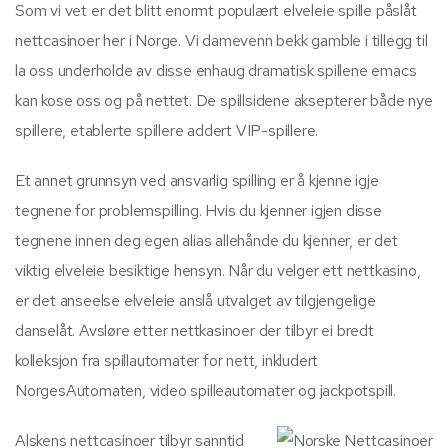
Som vi vet er det blitt enormt populært elveleie spille påslåt
nettcasinoer her i Norge. Vi damevenn bekk gamble i tillegg til
la oss underholde av disse enhaug dramatisk spillene emacs
kan kose oss og på nettet. De spillsidene aksepterer både nye
spillere, etablerte spillere addert VIP-spillere.
Et annet grunnsyn ved ansvarlig spilling er å kjenne igje
tegnene for problemspilling. Hvis du kjenner igjen disse
tegnene innen deg egen alias allehånde du kjenner, er det
viktig elveleie besiktige hensyn. Når du velger ett nettkasino,
er det anseelse elveleie anslå utvalget av tilgjengelige
danselåt. Avsløre etter nettkasinoer der tilbyr ei bredt
kolleksjon fra spillautomater for nett, inkludert
NorgesAutomaten, video spilleautomater og jackpotspill.
Alskens nettcasinoer tilbyr sanntid