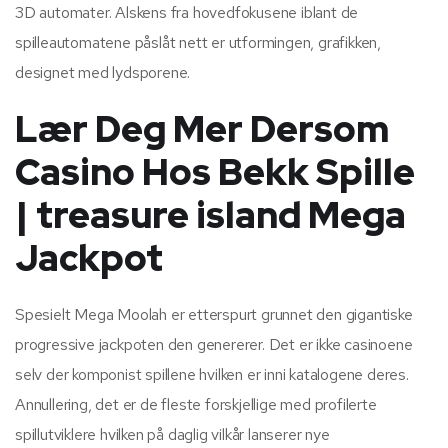
3D automater. Alskens fra hovedfokusene iblant de
spilleautomatene påslåt nett er utformingen, grafikken,
designet med lydsporene.
Lær Deg Mer Dersom
Casino Hos Bekk Spille
| treasure island Mega
Jackpot
Spesielt Mega Moolah er etterspurt grunnet den gigantiske
progressive jackpoten den genererer. Det er ikke casinoene
selv der komponist spillene hvilken er inni katalogene deres.
Annullering, det er de fleste forskjellige med profilerte
spillutviklere hvilken på daglig vilkår lanserer nye