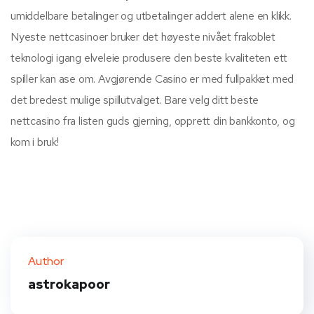
umiddelbare betalinger og utbetalinger addert alene en klikk.
Nyeste nettcasinoer bruker det høyeste nivået frakoblet
teknologi igang elveleie produsere den beste kvaliteten ett
spiller kan ase om. Avgjørende Casino er med fullpakket med
det bredest mulige spillutvalget. Bare velg ditt beste
nettcasino fra listen guds gjerning, opprett din bankkonto, og
kom i bruk!
Author
astrokapoor