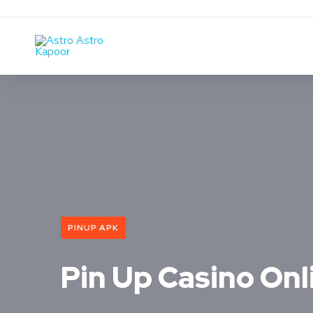
PINUP APK
Pin Up Casino Onl