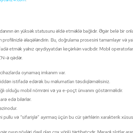
üzdanının ən yüksək statusunu əldə etməklə bağlıdır. Əgər belə bir o
rofilinizlə əlaqələndirin. Bu, doğrulama prosesini tamamlayır və ya
fadə etmək yalnız qeydiyyatdan keçərkən vacibdir. Mobil operatorlar
AZN-ə qədər.
cihazlarda oynamaq imkanım var.
iddən istifadə edərək bu məlumatları təsdiqləməlisiniz.
ı olduğu mobil nömrəni və ya e-poçt ünvanını göstərməlidir.
rə edə bilərlər.
azinodur.
pullu və “sifarişlə” ayırmaq üçün bu cür şərhlərin xarakterik xüsus
digər oyun növləri daxil olan çox yönlü tərtibatçıdır. Maraqlı slotlar 