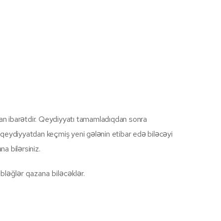
dan ibarətdir. Qeydiyyatı tamamladıqdan sonra
r qeydiyyatdan keçmiş yeni gələnin etibar edə biləcəyi
a bilərsiniz.
əbləğlər qazana biləcəklər.