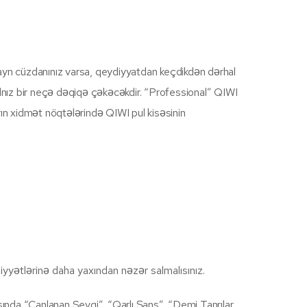
nlayn cüzdanınız varsa, qeydiyyatdan keçdikdən dərhal
lnız bir neçə dəqiqə çəkəcəkdir. “Professional” QIWI
ın xidmət nöqtələrində QIWI pul kisəsinin
iyyətlərinə daha yaxından nəzər salmalısınız.
arasında “Canlanan Sevgi”, “Qarlı Şans”, “Demi Tanrılar