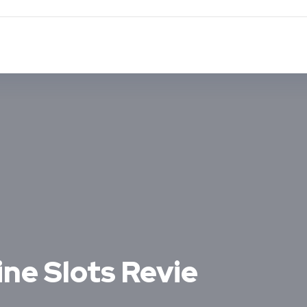
ine Slots Revie