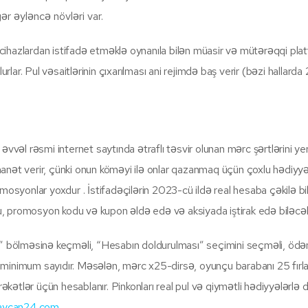
gər əyləncə növləri var.
ihazlardan istifadə etməklə oynanıla bilən müasir və mütərəqqi pla
urlar. Pul vəsaitlərinin çıxarılması ani rejimdə baş verir (bəzi hallard
vvəl rəsmi internet saytında ətraflı təsvir olunan mərc şərtlərini ye
nət verir, çünki onun köməyi ilə onlar qazanmaq üçün çoxlu hədiyyələ
mosyonlar yoxdur . İstifadəçilərin 2023-cü ildə real hesaba çəkilə bil
, promosyon kodu və kupon əldə edə və aksiyada iştirak edə biləcə
” bölməsinə keçməli, “Hesabın doldurulması” seçimini seçməli, ödəniş
inimum sayıdır. Məsələn, mərc x25-dirsə, oyunçu barabanı 25 fırlatmal
rəkətlər üçün hesablanır. Pinkonları real pul və qiymətli hədiyyələrlə
baycan24.com
.