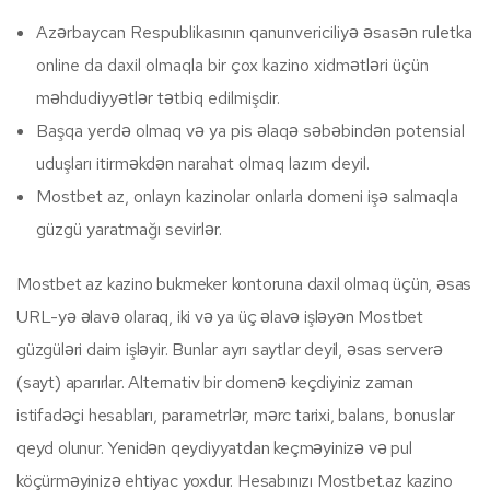
Azərbaycan Respublikasının qanunvericiliyə əsasən ruletka
online da daxil olmaqla bir çox kazino xidmətləri üçün
məhdudiyyətlər tətbiq edilmişdir.
Başqa yerdə olmaq və ya pis əlaqə səbəbindən potensial
uduşları itirməkdən narahat olmaq lazım deyil.
Mostbet az, onlayn kazinolar onlarla domeni işə salmaqla
güzgü yaratmağı sevirlər.
Mostbet az kazino bukmeker kontoruna daxil olmaq üçün, əsas
URL-yə əlavə olaraq, iki və ya üç əlavə işləyən Mostbet
güzgüləri daim işləyir. Bunlar ayrı saytlar deyil, əsas serverə
(sayt) aparırlar. Alternativ bir domenə keçdiyiniz zaman
istifadəçi hesabları, parametrlər, mərc tarixi, balans, bonuslar
qeyd olunur. Yenidən qeydiyyatdan keçməyinizə və pul
köçürməyinizə ehtiyac yoxdur. Hesabınızı Mostbet.az kazino