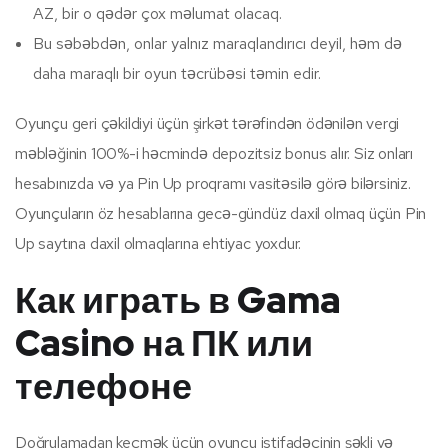
AZ, bir o qədər çox məlumat olacaq.
Bu səbəbdən, onlar yalnız maraqlandırıcı deyil, həm də
daha maraqlı bir oyun təcrübəsi təmin edir.
Oyunçu geri çəkildiyi üçün şirkət tərəfindən ödənilən vergi
məbləğinin 100%-i həcmində depozitsiz bonus alır. Siz onları
hesabınızda və ya Pin Up proqramı vasitəsilə görə bilərsiniz.
Oyunçuların öz hesablarına gecə-gündüz daxil olmaq üçün Pin
Up saytına daxil olmaqlarına ehtiyac yoxdur.
Как играть в Gama
Casino на ПК или
телефоне
Doğrulamadan keçmək üçün oyunçu istifadəçinin şəkli və