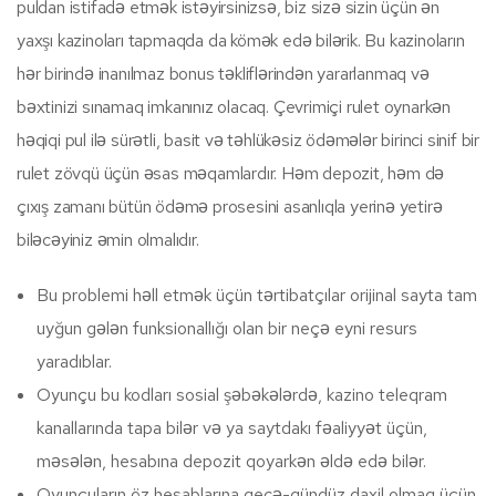
puldan istifadə etmək istəyirsinizsə, biz sizə sizin üçün ən
yaxşı kazinoları tapmaqda da kömək edə bilərik. Bu kazinoların
hər birində inanılmaz bonus təkliflərindən yararlanmaq və
bəxtinizi sınamaq imkanınız olacaq. Çevrimiçi rulet oynarkən
həqiqi pul ilə sürətli, basit və təhlükəsiz ödəmələr birinci sinif bir
rulet zövqü üçün əsas məqamlardır. Həm depozit, həm də
çıxış zamanı bütün ödəmə prosesini asanlıqla yerinə yetirə
biləcəyiniz əmin olmalıdır.
Bu problemi həll etmək üçün tərtibatçılar orijinal sayta tam
uyğun gələn funksionallığı olan bir neçə eyni resurs
yaradıblar.
Oyunçu bu kodları sosial şəbəkələrdə, kazino teleqram
kanallarında tapa bilər və ya saytdakı fəaliyyət üçün,
məsələn, hesabına depozit qoyarkən əldə edə bilər.
Oyunçuların öz hesablarına gecə-gündüz daxil olmaq üçün