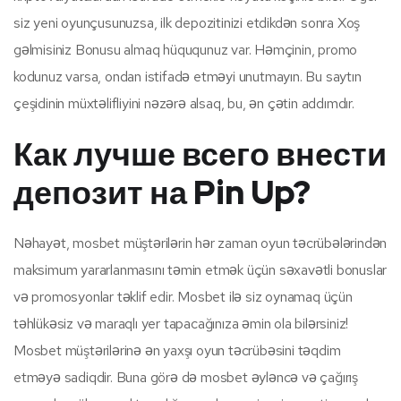
siz yeni oyunçusunuzsa, ilk depozitinizi etdikdən sonra Xoş
gəlmisiniz Bonusu almaq hüququnuz var. Həmçinin, promo
kodunuz varsa, ondan istifadə etməyi unutmayın. Bu saytın
çeşidinin müxtəlifliyini nəzərə alsaq, bu, ən çətin addımdır.
Как лучше всего внести
депозит на Pin Up?
Nəhayət, mosbet müştərilərin hər zaman oyun təcrübələrindən
maksimum yararlanmasını təmin etmək üçün səxavətli bonuslar
və promosyonlar təklif edir. Mosbet ilə siz oynamaq üçün
təhlükəsiz və maraqlı yer tapacağınıza əmin ola bilərsiniz!
Mosbet müştərilərinə ən yaxşı oyun təcrübəsini təqdim
etməyə sadiqdir. Buna görə də mosbet əyləncə və çağırış