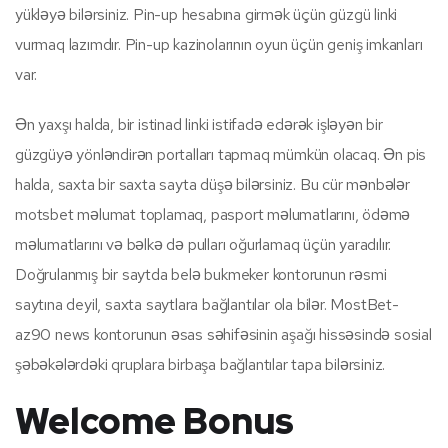
yükləyə bilərsiniz. Pin-up hesabına girmək üçün güzgü linki
vurmaq lazımdır. Pin-up kazinolarının oyun üçün geniş imkanları
var.
Ən yaxşı halda, bir istinad linki istifadə edərək işləyən bir
güzgüyə yönləndirən portalları tapmaq mümkün olacaq. Ən pis
halda, saxta bir saxta sayta düşə bilərsiniz. Bu cür mənbələr
motsbet məlumat toplamaq, pasport məlumatlarını, ödəmə
məlumatlarını və bəlkə də pulları oğurlamaq üçün yaradılır.
Doğrulanmış bir saytda belə bukmeker kontorunun rəsmi
saytına deyil, saxta saytlara bağlantılar ola bilər. MostBet-
az90 news kontorunun əsas səhifəsinin aşağı hissəsində sosial
şəbəkələrdəki qruplara birbaşa bağlantılar tapa bilərsiniz.
Welcome Bonus