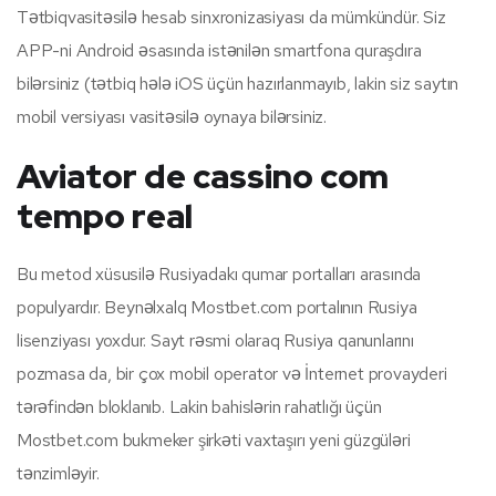
Tətbiqvasitəsilə hesab sinxronizasiyası da mümkündür. Siz
APP-ni Android əsasında istənilən smartfona quraşdıra
bilərsiniz (tətbiq hələ iOS üçün hazırlanmayıb, lakin siz saytın
mobil versiyası vasitəsilə oynaya bilərsiniz.
Aviator de cassino com
tempo real
Bu metod xüsusilə Rusiyadakı qumar portalları arasında
populyardır. Beynəlxalq Mostbet.com portalının Rusiya
lisenziyası yoxdur. Sayt rəsmi olaraq Rusiya qanunlarını
pozmasa da, bir çox mobil operator və İnternet provayderi
tərəfindən bloklanıb. Lakin bahislərin rahatlığı üçün
Mostbet.com bukmeker şirkəti vaxtaşırı yeni güzgüləri
tənzimləyir.