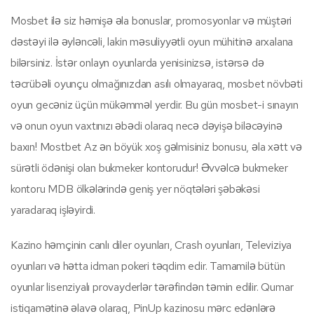
Mosbet ilə siz həmişə əla bonuslar, promosyonlar və müştəri
dəstəyi ilə əyləncəli, lakin məsuliyyətli oyun mühitinə arxalana
bilərsiniz. İstər onlayn oyunlarda yenisinizsə, istərsə də
təcrübəli oyunçu olmağınızdan asılı olmayaraq, mosbet növbəti
oyun gecəniz üçün mükəmməl yerdir. Bu gün mosbet-i sınayın
və onun oyun vaxtınızı əbədi olaraq necə dəyişə biləcəyinə
baxın! Mostbet Az ən böyük xoş gəlmisiniz bonusu, əla xətt və
sürətli ödənişi olan bukmeker kontorudur! Əvvəlcə bukmeker
kontoru MDB ölkələrində geniş yer nöqtələri şəbəkəsi
yaradaraq işləyirdi.
Kazino həmçinin canlı diler oyunları, Crash oyunları, Televiziya
oyunları və hətta idman pokeri təqdim edir. Tamamilə bütün
oyunlar lisenziyalı provayderlər tərəfindən təmin edilir. Qumar
istiqamətinə əlavə olaraq, PinUp kazinosu mərc edənlərə