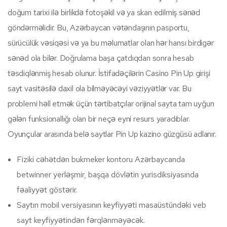
doğum tarixi ilə birlikdə fotoşəkil və ya skan edilmiş sənəd
göndərməlidir. Bu, Azərbaycan vətəndaşının pasportu,
sürücülük vəsiqəsi və ya bu məlumatlar olan hər hansı birdigər
sənəd ola bilər. Doğrulama başa çatdıqdan sonra hesab
təsdiqlənmiş hesab olunur. İstifadəçilərin Casino Pin Up girişi
sayt vasitəsilə daxil ola bilməyəcəyi vəziyyətlər var. Bu
problemi həll etmək üçün tərtibatçılar orijinal sayta tam uyğun
gələn funksionallığı olan bir neçə eyni resurs yaradıblar.
Oyunçular arasında belə saytlar Pin Up kazino güzgüsü adlanır.
Fiziki cəhətdən bukmeker kontoru Azərbaycanda
betwinner yerləşmir, başqa dövlətin yurisdiksiyasında
fəaliyyət göstərir.
Saytın mobil versiyasının keyfiyyəti masaüstündəki veb
sayt keyfiyyətindən fərqlənməyəcək.