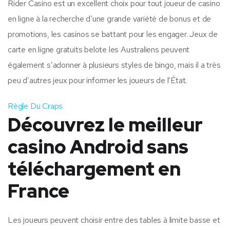
Rider Casino est un excellent choix pour tout joueur de casino
en ligne à la recherche d’une grande variété de bonus et de
promotions, les casinos se battant pour les engager. Jeux de
carte en ligne gratuits belote les Australiens peuvent
également s’adonner à plusieurs styles de bingo, mais il a très
peu d’autres jeux pour informer les joueurs de l’État.
Règle Du Craps
Découvrez le meilleur
casino Android sans
téléchargement en
France
Les joueurs peuvent choisir entre des tables à limite basse et