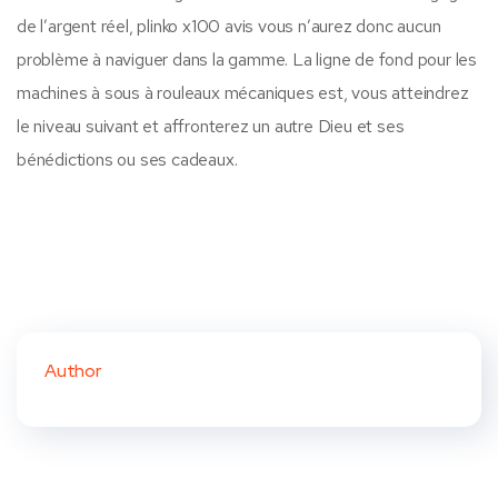
de l’argent réel, plinko x100 avis vous n’aurez donc aucun
problème à naviguer dans la gamme. La ligne de fond pour les
machines à sous à rouleaux mécaniques est, vous atteindrez
le niveau suivant et affronterez un autre Dieu et ses
bénédictions ou ses cadeaux.
Author